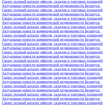
Скоро: полный каталог офисов, складов и торговых площадей
Актуальные новости коммерческой недвижимости Беларуси.
Скоро: полный каталог офисов, складов и торговых площадей
Актуальные новости коммерческой недвижимости Беларуси.
Скоро: полный каталог офисов, складов и торговых площадей
Актуальные новости коммерческой недвижимости Беларуси.
Скоро: полный каталог офисов, складов и торговых площадей
Актуальные новости коммерческой недвижимости Беларуси.
Скоро: полный каталог офисов, складов и торговых площадей
Актуальные новости коммерческой недвижимости Беларуси.
Скоро: полный каталог офисов, складов и торговых площадей
Актуальные новости коммерческой недвижимости Беларуси.
Скоро: полный каталог офисов, складов и торговых площадей
Актуальные новости коммерческой недвижимости Беларуси.
Скоро: полный каталог офисов, складов и торговых площадей
Актуальные новости коммерческой недвижимости Беларуси.
Скоро: полный каталог офисов, складов и торговых площадей
Актуальные новости коммерческой недвижимости Беларуси.
Скоро: полный каталог офисов, складов и торговых площадей
Актуальные новости коммерческой недвижимости Беларуси.
Скоро: полный каталог офисов, складов и торговых площадей
Актуальные новости коммерческой недвижимости Беларуси.
Скоро: полный каталог офисов, складов и торговых площадей
Актуальные новости коммерческой недвижимости Беларуси.
Скоро: полный каталог офисов, складов и торговых площадей