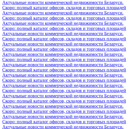
Актуальные новости коммерческой недвижимости Беларуси.
Скоро: полный каталог офисов, складов и торговых площадей
Актуальные новости коммерческой недвижимости Беларуси.
Скоро: полный каталог офисов, складов и торговых площадей
Актуальные новости коммерческой недвижимости Беларуси.
Скоро: полный каталог офисов, складов и торговых площадей
Актуальные новости коммерческой недвижимости Беларуси.
Скоро: полный каталог офисов, складов и торговых площадей
Актуальные новости коммерческой недвижимости Беларуси.
Скоро: полный каталог офисов, складов и торговых площадей
Актуальные новости коммерческой недвижимости Беларуси.
Скоро: полный каталог офисов, складов и торговых площадей
Актуальные новости коммерческой недвижимости Беларуси.
Скоро: полный каталог офисов, складов и торговых площадей
Актуальные новости коммерческой недвижимости Беларуси.
Скоро: полный каталог офисов, складов и торговых площадей
Актуальные новости коммерческой недвижимости Беларуси.
Скоро: полный каталог офисов, складов и торговых площадей
Актуальные новости коммерческой недвижимости Беларуси.
Скоро: полный каталог офисов, складов и торговых площадей
Актуальные новости коммерческой недвижимости Беларуси.
Скоро: полный каталог офисов, складов и торговых площадей
Актуальные новости коммерческой недвижимости Беларуси.
Скоро: полный каталог офисов, складов и торговых площадей
Актуальные новости коммерческой недвижимости Беларуси.