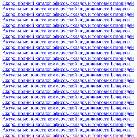
Скоро: полный каталог офисов, складов и торговых площадей
Актуальные новости коммерческой недвижимости Беларуси.
Скоро: полный каталог офисов, складов и торговых площадей
Актуальные новости коммерческой недвижимости Беларуси.
Скоро: полный каталог офисов, складов и торговых площадей
Актуальные новости коммерческой недвижимости Беларуси.
Скоро: полный каталог офисов, складов и торговых площадей
Актуальные новости коммерческой недвижимости Беларуси.
Скоро: полный каталог офисов, складов и торговых площадей
Актуальные новости коммерческой недвижимости Беларуси.
Скоро: полный каталог офисов, складов и торговых площадей
Актуальные новости коммерческой недвижимости Беларуси.
Скоро: полный каталог офисов, складов и торговых площадей
Актуальные новости коммерческой недвижимости Беларуси.
Скоро: полный каталог офисов, складов и торговых площадей
Актуальные новости коммерческой недвижимости Беларуси.
Скоро: полный каталог офисов, складов и торговых площадей
Актуальные новости коммерческой недвижимости Беларуси.
Скоро: полный каталог офисов, складов и торговых площадей
Актуальные новости коммерческой недвижимости Беларуси.
Скоро: полный каталог офисов, складов и торговых площадей
Актуальные новости коммерческой недвижимости Беларуси.
Скоро: полный каталог офисов, складов и торговых площадей
Актуальные новости коммерческой недвижимости Беларуси.
Скоро: полный каталог офисов, складов и торговых площадей