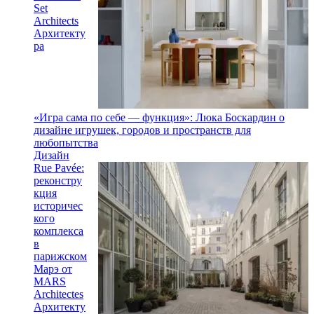
Set
Architects
Архитекту
ра
«Игра сама по себе — функция»: Люка Боскардин о
дизайне игрушек, городов и пространств для
любопытства
Дизайн
Rue Pavée:
реконстру
кция
историчес
кого
комплекса
в
парижском
Марэ от
MARS
Architectes
Архитекту