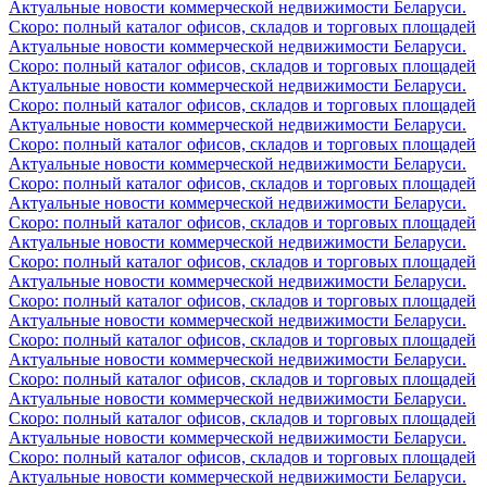
Актуальные новости коммерческой недвижимости Беларуси.
Скоро: полный каталог офисов, складов и торговых площадей
Актуальные новости коммерческой недвижимости Беларуси.
Скоро: полный каталог офисов, складов и торговых площадей
Актуальные новости коммерческой недвижимости Беларуси.
Скоро: полный каталог офисов, складов и торговых площадей
Актуальные новости коммерческой недвижимости Беларуси.
Скоро: полный каталог офисов, складов и торговых площадей
Актуальные новости коммерческой недвижимости Беларуси.
Скоро: полный каталог офисов, складов и торговых площадей
Актуальные новости коммерческой недвижимости Беларуси.
Скоро: полный каталог офисов, складов и торговых площадей
Актуальные новости коммерческой недвижимости Беларуси.
Скоро: полный каталог офисов, складов и торговых площадей
Актуальные новости коммерческой недвижимости Беларуси.
Скоро: полный каталог офисов, складов и торговых площадей
Актуальные новости коммерческой недвижимости Беларуси.
Скоро: полный каталог офисов, складов и торговых площадей
Актуальные новости коммерческой недвижимости Беларуси.
Скоро: полный каталог офисов, складов и торговых площадей
Актуальные новости коммерческой недвижимости Беларуси.
Скоро: полный каталог офисов, складов и торговых площадей
Актуальные новости коммерческой недвижимости Беларуси.
Скоро: полный каталог офисов, складов и торговых площадей
Актуальные новости коммерческой недвижимости Беларуси.