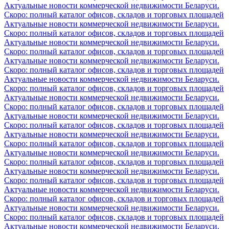
Актуальные новости коммерческой недвижимости Беларуси.
Скоро: полный каталог офисов, складов и торговых площадей
Актуальные новости коммерческой недвижимости Беларуси.
Скоро: полный каталог офисов, складов и торговых площадей
Актуальные новости коммерческой недвижимости Беларуси.
Скоро: полный каталог офисов, складов и торговых площадей
Актуальные новости коммерческой недвижимости Беларуси.
Скоро: полный каталог офисов, складов и торговых площадей
Актуальные новости коммерческой недвижимости Беларуси.
Скоро: полный каталог офисов, складов и торговых площадей
Актуальные новости коммерческой недвижимости Беларуси.
Скоро: полный каталог офисов, складов и торговых площадей
Актуальные новости коммерческой недвижимости Беларуси.
Скоро: полный каталог офисов, складов и торговых площадей
Актуальные новости коммерческой недвижимости Беларуси.
Скоро: полный каталог офисов, складов и торговых площадей
Актуальные новости коммерческой недвижимости Беларуси.
Скоро: полный каталог офисов, складов и торговых площадей
Актуальные новости коммерческой недвижимости Беларуси.
Скоро: полный каталог офисов, складов и торговых площадей
Актуальные новости коммерческой недвижимости Беларуси.
Скоро: полный каталог офисов, складов и торговых площадей
Актуальные новости коммерческой недвижимости Беларуси.
Скоро: полный каталог офисов, складов и торговых площадей
Актуальные новости коммерческой недвижимости Беларуси.