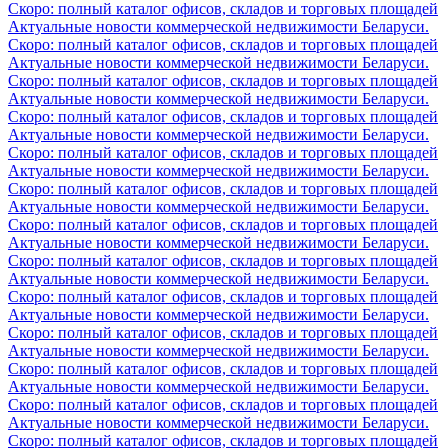
Скоро: полный каталог офисов, складов и торговых площадей
Актуальные новости коммерческой недвижимости Беларуси.
Скоро: полный каталог офисов, складов и торговых площадей
Актуальные новости коммерческой недвижимости Беларуси.
Скоро: полный каталог офисов, складов и торговых площадей
Актуальные новости коммерческой недвижимости Беларуси.
Скоро: полный каталог офисов, складов и торговых площадей
Актуальные новости коммерческой недвижимости Беларуси.
Скоро: полный каталог офисов, складов и торговых площадей
Актуальные новости коммерческой недвижимости Беларуси.
Скоро: полный каталог офисов, складов и торговых площадей
Актуальные новости коммерческой недвижимости Беларуси.
Скоро: полный каталог офисов, складов и торговых площадей
Актуальные новости коммерческой недвижимости Беларуси.
Скоро: полный каталог офисов, складов и торговых площадей
Актуальные новости коммерческой недвижимости Беларуси.
Скоро: полный каталог офисов, складов и торговых площадей
Актуальные новости коммерческой недвижимости Беларуси.
Скоро: полный каталог офисов, складов и торговых площадей
Актуальные новости коммерческой недвижимости Беларуси.
Скоро: полный каталог офисов, складов и торговых площадей
Актуальные новости коммерческой недвижимости Беларуси.
Скоро: полный каталог офисов, складов и торговых площадей
Актуальные новости коммерческой недвижимости Беларуси.
Скоро: полный каталог офисов, складов и торговых площадей