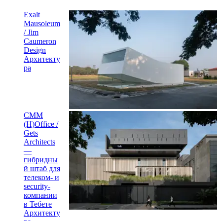
Exalt
Mausoleum
/ Jim
Caumeron
Design
Архитекту
ра
CMM
(H)Office /
Gets
Architects
—
гибридны
й штаб для
телеком- и
security-
компании
в Тебете
Архитекту