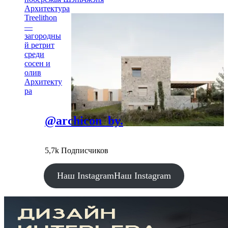
Архитектура
Treelithon
—
загородны
й ретрит
среди
сосен и
олив
Архитекту
ра
@archicon_by.
5,7k Подписчиков
Наш Instagram
Наш Instagram