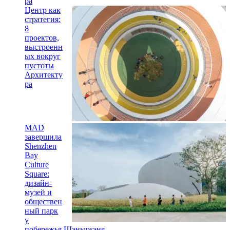
ра
Центр как
стратегия:
8
проектов,
выстроенн
ых вокруг
пустоты
Архитекту
ра
MAD
завершила
Shenzhen
Bay
Culture
Square:
дизайн-
музей и
обществен
ный парк
у
побережья Шэньчжэня