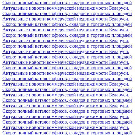
Скоро: полный каталог офисов, складов и торговых площадей
Актуальные новости коммерческой недвижимости Беларуси.
Скоро: полный каталог офисов, складов и торговых площадей
Актуальные новости коммерческой недвижимости Беларуси.
Скоро: полный каталог офисов, складов и торговых площадей
Актуальные новости коммерческой недвижимости Беларуси.
Скоро: полный каталог офисов, складов и торговых площадей
Актуальные новости коммерческой недвижимости Беларуси.
Скоро: полный каталог офисов, складов и торговых площадей
Актуальные новости коммерческой недвижимости Беларуси.
Скоро: полный каталог офисов, складов и торговых площадей
Актуальные новости коммерческой недвижимости Беларуси.
Скоро: полный каталог офисов, складов и торговых площадей
Актуальные новости коммерческой недвижимости Беларуси.
Скоро: полный каталог офисов, складов и торговых площадей
Актуальные новости коммерческой недвижимости Беларуси.
Скоро: полный каталог офисов, складов и торговых площадей
Актуальные новости коммерческой недвижимости Беларуси.
Скоро: полный каталог офисов, складов и торговых площадей
Актуальные новости коммерческой недвижимости Беларуси.
Скоро: полный каталог офисов, складов и торговых площадей
Актуальные новости коммерческой недвижимости Беларуси.
Скоро: полный каталог офисов, складов и торговых площадей
Актуальные новости коммерческой недвижимости Беларуси.
Скоро: полный каталог офисов, складов и торговых площадей