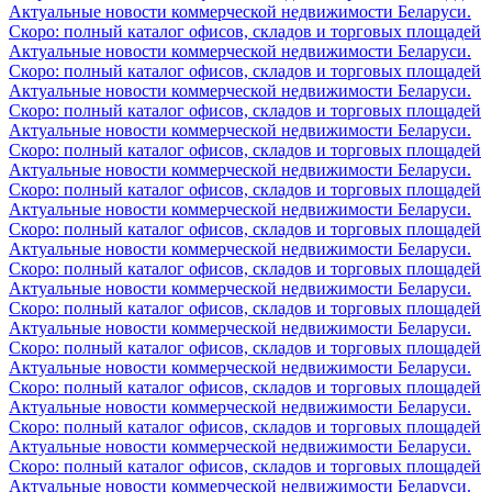
Актуальные новости коммерческой недвижимости Беларуси.
Скоро: полный каталог офисов, складов и торговых площадей
Актуальные новости коммерческой недвижимости Беларуси.
Скоро: полный каталог офисов, складов и торговых площадей
Актуальные новости коммерческой недвижимости Беларуси.
Скоро: полный каталог офисов, складов и торговых площадей
Актуальные новости коммерческой недвижимости Беларуси.
Скоро: полный каталог офисов, складов и торговых площадей
Актуальные новости коммерческой недвижимости Беларуси.
Скоро: полный каталог офисов, складов и торговых площадей
Актуальные новости коммерческой недвижимости Беларуси.
Скоро: полный каталог офисов, складов и торговых площадей
Актуальные новости коммерческой недвижимости Беларуси.
Скоро: полный каталог офисов, складов и торговых площадей
Актуальные новости коммерческой недвижимости Беларуси.
Скоро: полный каталог офисов, складов и торговых площадей
Актуальные новости коммерческой недвижимости Беларуси.
Скоро: полный каталог офисов, складов и торговых площадей
Актуальные новости коммерческой недвижимости Беларуси.
Скоро: полный каталог офисов, складов и торговых площадей
Актуальные новости коммерческой недвижимости Беларуси.
Скоро: полный каталог офисов, складов и торговых площадей
Актуальные новости коммерческой недвижимости Беларуси.
Скоро: полный каталог офисов, складов и торговых площадей
Актуальные новости коммерческой недвижимости Беларуси.