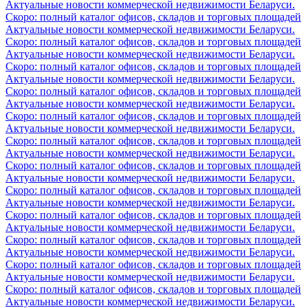
Актуальные новости коммерческой недвижимости Беларуси.
Скоро: полный каталог офисов, складов и торговых площадей
Актуальные новости коммерческой недвижимости Беларуси.
Скоро: полный каталог офисов, складов и торговых площадей
Актуальные новости коммерческой недвижимости Беларуси.
Скоро: полный каталог офисов, складов и торговых площадей
Актуальные новости коммерческой недвижимости Беларуси.
Скоро: полный каталог офисов, складов и торговых площадей
Актуальные новости коммерческой недвижимости Беларуси.
Скоро: полный каталог офисов, складов и торговых площадей
Актуальные новости коммерческой недвижимости Беларуси.
Скоро: полный каталог офисов, складов и торговых площадей
Актуальные новости коммерческой недвижимости Беларуси.
Скоро: полный каталог офисов, складов и торговых площадей
Актуальные новости коммерческой недвижимости Беларуси.
Скоро: полный каталог офисов, складов и торговых площадей
Актуальные новости коммерческой недвижимости Беларуси.
Скоро: полный каталог офисов, складов и торговых площадей
Актуальные новости коммерческой недвижимости Беларуси.
Скоро: полный каталог офисов, складов и торговых площадей
Актуальные новости коммерческой недвижимости Беларуси.
Скоро: полный каталог офисов, складов и торговых площадей
Актуальные новости коммерческой недвижимости Беларуси.
Скоро: полный каталог офисов, складов и торговых площадей
Актуальные новости коммерческой недвижимости Беларуси.