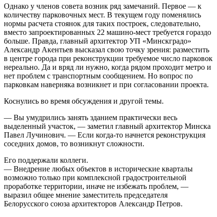
Однако у членов совета возник ряд замечаний. Первое — к
количеству парковочных мест. В текущем году поменялись
нормы расчета стоянок для таких построек, следовательно,
вместо запроектированных 22 машино-мест требуется гораздо
больше. Правда, главный архитектор УП «Минскградо»
Александр Акентьев высказал свою точку зрения: разместить
в центре города при реконструкции требуемое число парковок
нереально. Да и вряд ли нужно, когда рядом проходит метро и
нет проблем с транспортным сообщением. Но вопрос по
парковкам наверняка возникнет и при согласовании проекта.
Коснулись во время обсуждения и другой темы.
— Вы умудрились занять зданием практически весь
выделенный участок, — заметил главный архитектор Минска
Павел Лучинович. — Если когда-то начнется реконструкция
соседних домов, то возникнут сложности.
Его поддержали коллеги.
— Внедрение любых объектов в исторические кварталы
возможно только при комплексной градостроительной
проработке территории, иначе не избежать проблем, —
выразил общее мнение заместитель председателя
Белорусского союза архитекторов Александр Петров.