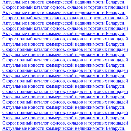
Актуальные новости коммерческой недвижимости Беларуси.
Скоро: полный каталог офисов, складов и торговых площадей
Актуальные новости коммерческой недвижимости Беларуси.
Скоро: полный каталог офисов, складов и торговых площадей
Актуальные новости коммерческой недвижимости Беларуси.
Скоро: полный каталог офисов, складов и торговых площадей
Актуальные новости коммерческой недвижимости Беларуси.
Скоро: полный каталог офисов, складов и торговых площадей
Актуальные новости коммерческой недвижимости Беларуси.
Скоро: полный каталог офисов, складов и торговых площадей
Актуальные новости коммерческой недвижимости Беларуси.
Скоро: полный каталог офисов, складов и торговых площадей
Актуальные новости коммерческой недвижимости Беларуси.
Скоро: полный каталог офисов, складов и торговых площадей
Актуальные новости коммерческой недвижимости Беларуси.
Скоро: полный каталог офисов, складов и торговых площадей
Актуальные новости коммерческой недвижимости Беларуси.
Скоро: полный каталог офисов, складов и торговых площадей
Актуальные новости коммерческой недвижимости Беларуси.
Скоро: полный каталог офисов, складов и торговых площадей
Актуальные новости коммерческой недвижимости Беларуси.
Скоро: полный каталог офисов, складов и торговых площадей
Актуальные новости коммерческой недвижимости Беларуси.
Скоро: полный каталог офисов, складов и торговых площадей
Актуальные новости коммерческой недвижимости Беларуси.