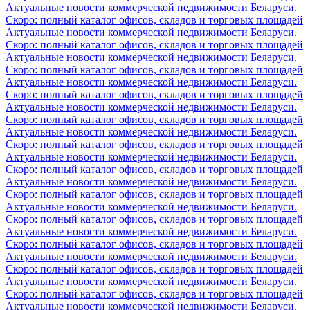
Актуальные новости коммерческой недвижимости Беларуси.
Скоро: полный каталог офисов, складов и торговых площадей
Актуальные новости коммерческой недвижимости Беларуси.
Скоро: полный каталог офисов, складов и торговых площадей
Актуальные новости коммерческой недвижимости Беларуси.
Скоро: полный каталог офисов, складов и торговых площадей
Актуальные новости коммерческой недвижимости Беларуси.
Скоро: полный каталог офисов, складов и торговых площадей
Актуальные новости коммерческой недвижимости Беларуси.
Скоро: полный каталог офисов, складов и торговых площадей
Актуальные новости коммерческой недвижимости Беларуси.
Скоро: полный каталог офисов, складов и торговых площадей
Актуальные новости коммерческой недвижимости Беларуси.
Скоро: полный каталог офисов, складов и торговых площадей
Актуальные новости коммерческой недвижимости Беларуси.
Скоро: полный каталог офисов, складов и торговых площадей
Актуальные новости коммерческой недвижимости Беларуси.
Скоро: полный каталог офисов, складов и торговых площадей
Актуальные новости коммерческой недвижимости Беларуси.
Скоро: полный каталог офисов, складов и торговых площадей
Актуальные новости коммерческой недвижимости Беларуси.
Скоро: полный каталог офисов, складов и торговых площадей
Актуальные новости коммерческой недвижимости Беларуси.
Скоро: полный каталог офисов, складов и торговых площадей
Актуальные новости коммерческой недвижимости Беларуси.