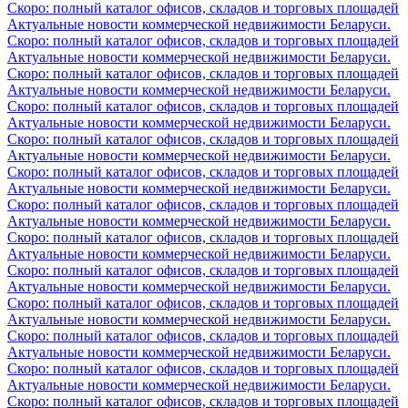
Скоро: полный каталог офисов, складов и торговых площадей
Актуальные новости коммерческой недвижимости Беларуси.
Скоро: полный каталог офисов, складов и торговых площадей
Актуальные новости коммерческой недвижимости Беларуси.
Скоро: полный каталог офисов, складов и торговых площадей
Актуальные новости коммерческой недвижимости Беларуси.
Скоро: полный каталог офисов, складов и торговых площадей
Актуальные новости коммерческой недвижимости Беларуси.
Скоро: полный каталог офисов, складов и торговых площадей
Актуальные новости коммерческой недвижимости Беларуси.
Скоро: полный каталог офисов, складов и торговых площадей
Актуальные новости коммерческой недвижимости Беларуси.
Скоро: полный каталог офисов, складов и торговых площадей
Актуальные новости коммерческой недвижимости Беларуси.
Скоро: полный каталог офисов, складов и торговых площадей
Актуальные новости коммерческой недвижимости Беларуси.
Скоро: полный каталог офисов, складов и торговых площадей
Актуальные новости коммерческой недвижимости Беларуси.
Скоро: полный каталог офисов, складов и торговых площадей
Актуальные новости коммерческой недвижимости Беларуси.
Скоро: полный каталог офисов, складов и торговых площадей
Актуальные новости коммерческой недвижимости Беларуси.
Скоро: полный каталог офисов, складов и торговых площадей
Актуальные новости коммерческой недвижимости Беларуси.
Скоро: полный каталог офисов, складов и торговых площадей