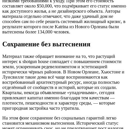
низкими требованиями к уходу. При этом его стоимость
составляет около $50,000, что подчёркивает его статус именно
как доступного жилья, а не дизайнерского объекта. Авторы
материала отдельно отмечают, что даже удачный дом не
способен сам по себе решить системный жилищный кризис, в
результате которого после Katrina из Нового Орлеана были
вытеснены более 134,000 человек.
Сохранение без вытеснения
Материал также обращает внимание на то, что растущий
интерес к shotgun house совпадает с повышением стоимости
земли, ускоренным редевелопментом и эстетизацией
исторически чёрных районов. В Новом Орлеане, Хьюстоне и
Луисвилле такие дома всё чаще воспринимаются как
востребованный архитектурный ресурс, иногда полностью
отделённый от сообществ и историй, которые их создали.
Кварталы, некогда объявленные «упадочными», сегодня
привлекают капитал именно благодаря тем качествам —
плотности, пешеходности и характеру среды, — которые
пригородная застройка часто утратила.
На этом фоне сохранение без социальных гарантий легко
становится механизмом вытеснения. Исторический статус
может ограничивать снос, но не предотвращает рост налогов,