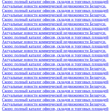
Скоро: полный каталог офисов, складов и торговых площадей
Актуальные новости коммерческой недвижимости Беларуси.
Скоро: полный каталог офисов, складов и торговых площадей
Актуальные новости коммерческой недвижимости Беларуси.
Скоро: полный каталог офисов, складов и торговых площадей
Актуальные новости коммерческой недвижимости Беларуси.
Скоро: полный каталог офисов, складов и торговых площадей
Актуальные новости коммерческой недвижимости Беларуси.
Скоро: полный каталог офисов, складов и торговых площадей
Актуальные новости коммерческой недвижимости Беларуси.
Скоро: полный каталог офисов, складов и торговых площадей
Актуальные новости коммерческой недвижимости Беларуси.
Скоро: полный каталог офисов, складов и торговых площадей
Актуальные новости коммерческой недвижимости Беларуси.
Скоро: полный каталог офисов, складов и торговых площадей
Актуальные новости коммерческой недвижимости Беларуси.
Скоро: полный каталог офисов, складов и торговых площадей
Актуальные новости коммерческой недвижимости Беларуси.
Скоро: полный каталог офисов, складов и торговых площадей
Актуальные новости коммерческой недвижимости Беларуси.
Скоро: полный каталог офисов, складов и торговых площадей
Актуальные новости коммерческой недвижимости Беларуси.
Скоро: полный каталог офисов, складов и торговых площадей
Актуальные новости коммерческой недвижимости Беларуси.
Скоро: полный каталог офисов, складов и торговых площадей