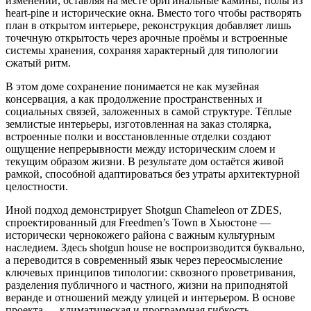
изменений, оставляя на месте оригинальные камины, полы из
heart-pine и исторические окна. Вместо того чтобы растворять
план в открытом интерьере, реконструкция добавляет лишь
точечную открытость через арочные проёмы и встроенные
системы хранения, сохраняя характерный для типологии
сжатый ритм.
В этом доме сохранение понимается не как музейная
консервация, а как продолжение пространственных и
социальных связей, заложенных в самой структуре. Тёплые
землистые интерьеры, изготовленная на заказ столярка,
встроенные полки и восстановленные отделки создают
ощущение непрерывности между историческим слоем и
текущим образом жизни. В результате дом остаётся живой
рамкой, способной адаптироваться без утраты архитектурной
целостности.
Иной подход демонстрирует Shotgun Chameleon от ZDES,
спроектированный для Freedmen’s Town в Хьюстоне —
исторически чернокожего района с важным культурным
наследием. Здесь shotgun house не воспроизводится буквально,
а переводится в современный язык через переосмысление
ключевых принципов типологии: сквозного проветривания,
разделения публичного и частного, жизни на приподнятой
веранде и отношений между улицей и интерьером. В основе
проекта — климатическая и программная гибкость.