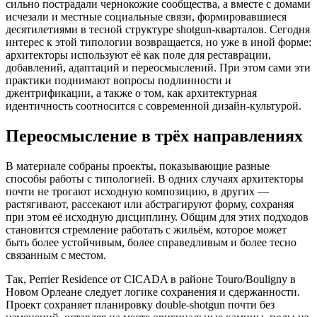
сильно пострадали чернокожие сообщества, а вместе с домами
исчезали и местные социальные связи, формировавшиеся
десятилетиями в тесной структуре shotgun-кварталов. Сегодня
интерес к этой типологии возвращается, но уже в иной форме:
архитекторы используют её как поле для реставрации,
добавлений, адаптаций и переосмыслений. При этом сами эти
практики поднимают вопросы подлинности и
джентрификации, а также о том, как архитектурная
идентичность соотносится с современной дизайн-культурой.
Переосмысление в трёх направлениях
В материале собраны проекты, показывающие разные
способы работы с типологией. В одних случаях архитекторы
почти не трогают исходную композицию, в других —
растягивают, рассекают или абстрагируют форму, сохраняя
при этом её исходную дисциплину. Общим для этих подходов
становится стремление работать с жильём, которое может
быть более устойчивым, более справедливым и более тесно
связанным с местом.
Так, Perrier Residence от CICADA в районе Touro/Bouligny в
Новом Орлеане следует логике сохранения и сдержанности.
Проект сохраняет планировку double-shotgun почти без