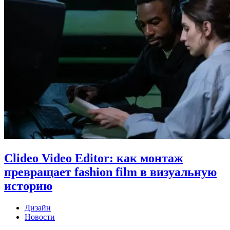
Clideo Video Editor: как монтаж
превращает fashion film в визуальную
историю
Дизайн
Новости