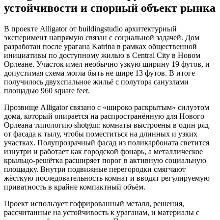
устойчивости и спорный объект рынка
В проекте Alligator от buildingstudio архитектурный
эксперимент напрямую связан с социальной задачей. Дом
разработан после урагана Katrina в рамках общественной
инициативы по доступному жилью в Central City в Новом
Орлеане. Участок имел необычно узкую ширину 19 футов, и
допустимая схема могла быть не шире 13 футов. В итоге
получилось двухспальное жильё с полутора санузлами
площадью 960 square feet.
Прозвище Alligator связано с «широко раскрытым» силуэтом
дома, который опирается на распространённую для Нового
Орлеана типологию shotgun: комнаты выстроены в один ряд
от фасада к тылу, чтобы поместиться на длинных и узких
участках. Полупрозрачный фасад из поликарбоната светится
изнутри и работает как городской фонарь, а металлическое
крыльцо-решётка расширяет порог в активную социальную
площадку. Внутри подвижные перегородки смягчают
жёсткую последовательность комнат и вводят регулируемую
приватность в крайне компактный объём.
Проект использует гофрированный металл, решения,
рассчитанные на устойчивость к ураганам, и материалы с