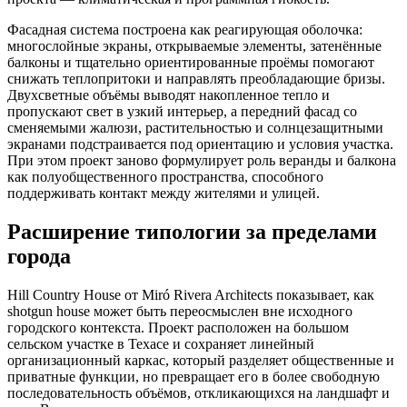
Фасадная система построена как реагирующая оболочка:
многослойные экраны, открываемые элементы, затенённые
балконы и тщательно ориентированные проёмы помогают
снижать теплопритоки и направлять преобладающие бризы.
Двухсветные объёмы выводят накопленное тепло и
пропускают свет в узкий интерьер, а передний фасад со
сменяемыми жалюзи, растительностью и солнцезащитными
экранами подстраивается под ориентацию и условия участка.
При этом проект заново формулирует роль веранды и балкона
как полуобщественного пространства, способного
поддерживать контакт между жителями и улицей.
Расширение типологии за пределами
города
Hill Country House от Miró Rivera Architects показывает, как
shotgun house может быть переосмыслен вне исходного
городского контекста. Проект расположен на большом
сельском участке в Техасе и сохраняет линейный
организационный каркас, который разделяет общественные и
приватные функции, но превращает его в более свободную
последовательность объёмов, откликающихся на ландшафт и