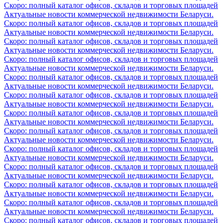
Скоро: полный каталог офисов, складов и торговых площадей
Актуальные новости коммерческой недвижимости Беларуси.
Скоро: полный каталог офисов, складов и торговых площадей
Актуальные новости коммерческой недвижимости Беларуси.
Скоро: полный каталог офисов, складов и торговых площадей
Актуальные новости коммерческой недвижимости Беларуси.
Скоро: полный каталог офисов, складов и торговых площадей
Актуальные новости коммерческой недвижимости Беларуси.
Скоро: полный каталог офисов, складов и торговых площадей
Актуальные новости коммерческой недвижимости Беларуси.
Скоро: полный каталог офисов, складов и торговых площадей
Актуальные новости коммерческой недвижимости Беларуси.
Скоро: полный каталог офисов, складов и торговых площадей
Актуальные новости коммерческой недвижимости Беларуси.
Скоро: полный каталог офисов, складов и торговых площадей
Актуальные новости коммерческой недвижимости Беларуси.
Скоро: полный каталог офисов, складов и торговых площадей
Актуальные новости коммерческой недвижимости Беларуси.
Скоро: полный каталог офисов, складов и торговых площадей
Актуальные новости коммерческой недвижимости Беларуси.
Скоро: полный каталог офисов, складов и торговых площадей
Актуальные новости коммерческой недвижимости Беларуси.
Скоро: полный каталог офисов, складов и торговых площадей
Актуальные новости коммерческой недвижимости Беларуси.
Скоро: полный каталог офисов, складов и торговых площадей