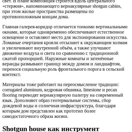
свет. В плане композиция строится вдоль центрального
«стержня», напоминающего вернакулярные shotgun cabins,
при этом жилые пространства размещены по
противоположным концам дома.
Главная галерея-коридор отличается тонкими вертикальными
окнами, которые одновременно обеспечивают естественное
освещение и оставляют место для экспонирования искусства.
Ломаные очертания кровли отсылают к окружающим холмам
и увеличивают внутренний объём, а также улучшают
движение воздуха и света по сравнению с традиционной
сжатой пропорцией. Наружные комнаты и затенённые
веранды размывают границу между домом и ландшафтом,
перенося социальную роль фронтального порога в сельский
контекст.
Материалы тоже работают на переосмысление традиции:
corrugated aluminum, кедровая обшивка, limestone и pecan
flooring переводят вернакулярную палитру на современный
язык. Дополняют образ геотермальные системы, сбор
дождевой воды и солнечная инфраструктура, благодаря
которым дом представлен как прототип более
самодостаточного образа жизни.
Shotgun house как инструмент