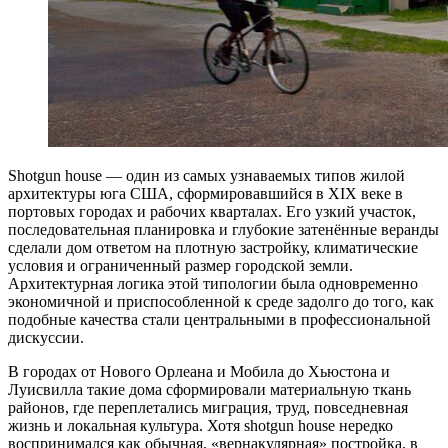
Shotgun house — один из самых узнаваемых типов жилой
архитектуры юга США, сформировавшийся в XIX веке в
портовых городах и рабочих кварталах. Его узкий участок,
последовательная планировка и глубокие затенённые веранды
сделали дом ответом на плотную застройку, климатические
условия и ограниченный размер городской земли.
Архитектурная логика этой типологии была одновременно
экономичной и приспособленной к среде задолго до того, как
подобные качества стали центральными в профессиональной
дискуссии.
В городах от Нового Орлеана и Мобила до Хьюстона и
Луисвилла такие дома сформировали материальную ткань
районов, где переплетались миграция, труд, повседневная
жизнь и локальная культура. Хотя shotgun house нередко
воспринимался как обычная, «вернакулярная» постройка, в