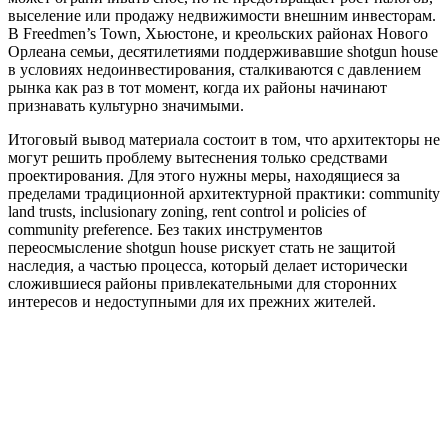
выселение или продажу недвижимости внешним инвесторам.
В Freedmen’s Town, Хьюстоне, и креольских районах Нового
Орлеана семьи, десятилетиями поддерживавшие shotgun house
в условиях недоинвестирования, сталкиваются с давлением
рынка как раз в тот момент, когда их районы начинают
признавать культурно значимыми.
Итоговый вывод материала состоит в том, что архитекторы не
могут решить проблему вытеснения только средствами
проектирования. Для этого нужны меры, находящиеся за
пределами традиционной архитектурной практики: community
land trusts, inclusionary zoning, rent control и policies of
community preference. Без таких инструментов
переосмысление shotgun house рискует стать не защитой
наследия, а частью процесса, который делает исторически
сложившиеся районы привлекательными для сторонних
интересов и недоступными для их прежних жителей.