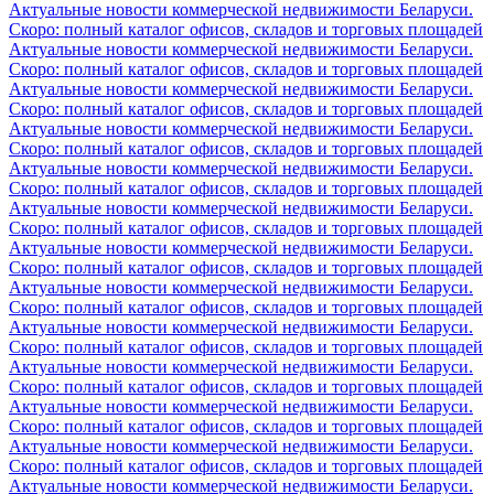
Актуальные новости коммерческой недвижимости Беларуси.
Скоро: полный каталог офисов, складов и торговых площадей
Актуальные новости коммерческой недвижимости Беларуси.
Скоро: полный каталог офисов, складов и торговых площадей
Актуальные новости коммерческой недвижимости Беларуси.
Скоро: полный каталог офисов, складов и торговых площадей
Актуальные новости коммерческой недвижимости Беларуси.
Скоро: полный каталог офисов, складов и торговых площадей
Актуальные новости коммерческой недвижимости Беларуси.
Скоро: полный каталог офисов, складов и торговых площадей
Актуальные новости коммерческой недвижимости Беларуси.
Скоро: полный каталог офисов, складов и торговых площадей
Актуальные новости коммерческой недвижимости Беларуси.
Скоро: полный каталог офисов, складов и торговых площадей
Актуальные новости коммерческой недвижимости Беларуси.
Скоро: полный каталог офисов, складов и торговых площадей
Актуальные новости коммерческой недвижимости Беларуси.
Скоро: полный каталог офисов, складов и торговых площадей
Актуальные новости коммерческой недвижимости Беларуси.
Скоро: полный каталог офисов, складов и торговых площадей
Актуальные новости коммерческой недвижимости Беларуси.
Скоро: полный каталог офисов, складов и торговых площадей
Актуальные новости коммерческой недвижимости Беларуси.
Скоро: полный каталог офисов, складов и торговых площадей
Актуальные новости коммерческой недвижимости Беларуси.