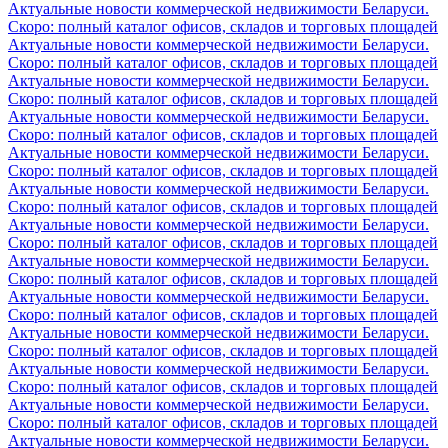
Актуальные новости коммерческой недвижимости Беларуси.
Скоро: полный каталог офисов, складов и торговых площадей
Актуальные новости коммерческой недвижимости Беларуси.
Скоро: полный каталог офисов, складов и торговых площадей
Актуальные новости коммерческой недвижимости Беларуси.
Скоро: полный каталог офисов, складов и торговых площадей
Актуальные новости коммерческой недвижимости Беларуси.
Скоро: полный каталог офисов, складов и торговых площадей
Актуальные новости коммерческой недвижимости Беларуси.
Скоро: полный каталог офисов, складов и торговых площадей
Актуальные новости коммерческой недвижимости Беларуси.
Скоро: полный каталог офисов, складов и торговых площадей
Актуальные новости коммерческой недвижимости Беларуси.
Скоро: полный каталог офисов, складов и торговых площадей
Актуальные новости коммерческой недвижимости Беларуси.
Скоро: полный каталог офисов, складов и торговых площадей
Актуальные новости коммерческой недвижимости Беларуси.
Скоро: полный каталог офисов, складов и торговых площадей
Актуальные новости коммерческой недвижимости Беларуси.
Скоро: полный каталог офисов, складов и торговых площадей
Актуальные новости коммерческой недвижимости Беларуси.
Скоро: полный каталог офисов, складов и торговых площадей
Актуальные новости коммерческой недвижимости Беларуси.
Скоро: полный каталог офисов, складов и торговых площадей
Актуальные новости коммерческой недвижимости Беларуси.