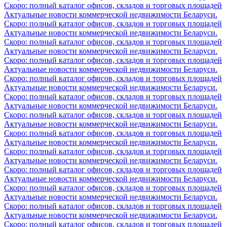
Скоро: полный каталог офисов, складов и торговых площадей
Актуальные новости коммерческой недвижимости Беларуси.
Скоро: полный каталог офисов, складов и торговых площадей
Актуальные новости коммерческой недвижимости Беларуси.
Скоро: полный каталог офисов, складов и торговых площадей
Актуальные новости коммерческой недвижимости Беларуси.
Скоро: полный каталог офисов, складов и торговых площадей
Актуальные новости коммерческой недвижимости Беларуси.
Скоро: полный каталог офисов, складов и торговых площадей
Актуальные новости коммерческой недвижимости Беларуси.
Скоро: полный каталог офисов, складов и торговых площадей
Актуальные новости коммерческой недвижимости Беларуси.
Скоро: полный каталог офисов, складов и торговых площадей
Актуальные новости коммерческой недвижимости Беларуси.
Скоро: полный каталог офисов, складов и торговых площадей
Актуальные новости коммерческой недвижимости Беларуси.
Скоро: полный каталог офисов, складов и торговых площадей
Актуальные новости коммерческой недвижимости Беларуси.
Скоро: полный каталог офисов, складов и торговых площадей
Актуальные новости коммерческой недвижимости Беларуси.
Скоро: полный каталог офисов, складов и торговых площадей
Актуальные новости коммерческой недвижимости Беларуси.
Скоро: полный каталог офисов, складов и торговых площадей
Актуальные новости коммерческой недвижимости Беларуси.
Скоро: полный каталог офисов, складов и торговых площадей