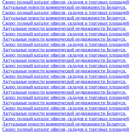
Скоро: полный каталог офисов, складов и торговых площадей
Актуальные новости коммерческой недвижимости Беларуси.
Скоро: полный каталог офисов, складов и торговых площадей
Актуальные новости коммерческой недвижимости Беларуси.
Скоро: полный каталог офисов, складов и торговых площадей
Актуальные новости коммерческой недвижимости Беларуси.
Скоро: полный каталог офисов, складов и торговых площадей
Актуальные новости коммерческой недвижимости Беларуси.
Скоро: полный каталог офисов, складов и торговых площадей
Актуальные новости коммерческой недвижимости Беларуси.
Скоро: полный каталог офисов, складов и торговых площадей
Актуальные новости коммерческой недвижимости Беларуси.
Скоро: полный каталог офисов, складов и торговых площадей
Актуальные новости коммерческой недвижимости Беларуси.
Скоро: полный каталог офисов, складов и торговых площадей
Актуальные новости коммерческой недвижимости Беларуси.
Скоро: полный каталог офисов, складов и торговых площадей
Актуальные новости коммерческой недвижимости Беларуси.
Скоро: полный каталог офисов, складов и торговых площадей
Актуальные новости коммерческой недвижимости Беларуси.
Скоро: полный каталог офисов, складов и торговых площадей
Актуальные новости коммерческой недвижимости Беларуси.
Скоро: полный каталог офисов, складов и торговых площадей
Актуальные новости коммерческой недвижимости Беларуси.
Скоро: полный каталог офисов, складов и торговых площадей