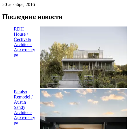
20 декабря, 2016
Последние новости
RDH
House /
Čechvala
Architects
Архитекту
ра
Paraiso
Remodel /
Austin
Sandy
Architects
Архитекту
ра