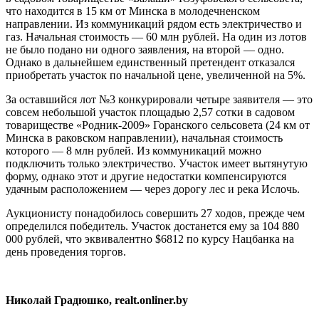
что находится в 15 км от Минска в молодечненском
направлении. Из коммуникаций рядом есть электричество и
газ. Начальная стоимость — 60 млн рублей. На один из лотов
не было подано ни одного заявления, на второй — одно.
Однако в дальнейшем единственный претендент отказался
приобретать участок по начальной цене, увеличенной на 5%.
За оставшийся лот №3 конкурировали четыре заявителя — это
совсем небольшой участок площадью 2,57 сотки в садовом
товариществе «Родник-2009» Горанского сельсовета (24 км от
Минска в раковском направлении), начальная стоимость
которого — 8 млн рублей. Из коммуникаций можно
подключить только электричество. Участок имеет вытянутую
форму, однако этот и другие недостатки компенсируются
удачным расположением — через дорогу лес и река Ислочь.
Аукционисту понадобилось совершить 27 ходов, прежде чем
определился победитель. Участок достанется ему за 104 880
000 рублей, что эквивалентно $6812 по курсу Нацбанка на
день проведения торгов.
Николай Градюшко, realt.onliner.by