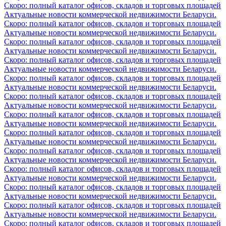
Скоро: полный каталог офисов, складов и торговых площадей
Актуальные новости коммерческой недвижимости Беларуси.
Скоро: полный каталог офисов, складов и торговых площадей
Актуальные новости коммерческой недвижимости Беларуси.
Скоро: полный каталог офисов, складов и торговых площадей
Актуальные новости коммерческой недвижимости Беларуси.
Скоро: полный каталог офисов, складов и торговых площадей
Актуальные новости коммерческой недвижимости Беларуси.
Скоро: полный каталог офисов, складов и торговых площадей
Актуальные новости коммерческой недвижимости Беларуси.
Скоро: полный каталог офисов, складов и торговых площадей
Актуальные новости коммерческой недвижимости Беларуси.
Скоро: полный каталог офисов, складов и торговых площадей
Актуальные новости коммерческой недвижимости Беларуси.
Скоро: полный каталог офисов, складов и торговых площадей
Актуальные новости коммерческой недвижимости Беларуси.
Скоро: полный каталог офисов, складов и торговых площадей
Актуальные новости коммерческой недвижимости Беларуси.
Скоро: полный каталог офисов, складов и торговых площадей
Актуальные новости коммерческой недвижимости Беларуси.
Скоро: полный каталог офисов, складов и торговых площадей
Актуальные новости коммерческой недвижимости Беларуси.
Скоро: полный каталог офисов, складов и торговых площадей
Актуальные новости коммерческой недвижимости Беларуси.
Скоро: полный каталог офисов, складов и торговых площадей