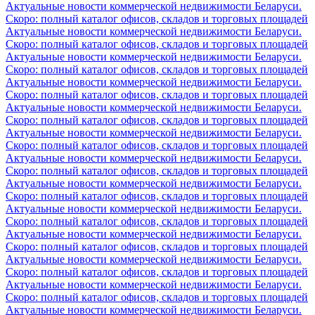
Актуальные новости коммерческой недвижимости Беларуси.
Скоро: полный каталог офисов, складов и торговых площадей
Актуальные новости коммерческой недвижимости Беларуси.
Скоро: полный каталог офисов, складов и торговых площадей
Актуальные новости коммерческой недвижимости Беларуси.
Скоро: полный каталог офисов, складов и торговых площадей
Актуальные новости коммерческой недвижимости Беларуси.
Скоро: полный каталог офисов, складов и торговых площадей
Актуальные новости коммерческой недвижимости Беларуси.
Скоро: полный каталог офисов, складов и торговых площадей
Актуальные новости коммерческой недвижимости Беларуси.
Скоро: полный каталог офисов, складов и торговых площадей
Актуальные новости коммерческой недвижимости Беларуси.
Скоро: полный каталог офисов, складов и торговых площадей
Актуальные новости коммерческой недвижимости Беларуси.
Скоро: полный каталог офисов, складов и торговых площадей
Актуальные новости коммерческой недвижимости Беларуси.
Скоро: полный каталог офисов, складов и торговых площадей
Актуальные новости коммерческой недвижимости Беларуси.
Скоро: полный каталог офисов, складов и торговых площадей
Актуальные новости коммерческой недвижимости Беларуси.
Скоро: полный каталог офисов, складов и торговых площадей
Актуальные новости коммерческой недвижимости Беларуси.
Скоро: полный каталог офисов, складов и торговых площадей
Актуальные новости коммерческой недвижимости Беларуси.