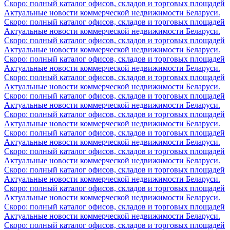
Скоро: полный каталог офисов, складов и торговых площадей
Актуальные новости коммерческой недвижимости Беларуси.
Скоро: полный каталог офисов, складов и торговых площадей
Актуальные новости коммерческой недвижимости Беларуси.
Скоро: полный каталог офисов, складов и торговых площадей
Актуальные новости коммерческой недвижимости Беларуси.
Скоро: полный каталог офисов, складов и торговых площадей
Актуальные новости коммерческой недвижимости Беларуси.
Скоро: полный каталог офисов, складов и торговых площадей
Актуальные новости коммерческой недвижимости Беларуси.
Скоро: полный каталог офисов, складов и торговых площадей
Актуальные новости коммерческой недвижимости Беларуси.
Скоро: полный каталог офисов, складов и торговых площадей
Актуальные новости коммерческой недвижимости Беларуси.
Скоро: полный каталог офисов, складов и торговых площадей
Актуальные новости коммерческой недвижимости Беларуси.
Скоро: полный каталог офисов, складов и торговых площадей
Актуальные новости коммерческой недвижимости Беларуси.
Скоро: полный каталог офисов, складов и торговых площадей
Актуальные новости коммерческой недвижимости Беларуси.
Скоро: полный каталог офисов, складов и торговых площадей
Актуальные новости коммерческой недвижимости Беларуси.
Скоро: полный каталог офисов, складов и торговых площадей
Актуальные новости коммерческой недвижимости Беларуси.
Скоро: полный каталог офисов, складов и торговых площадей