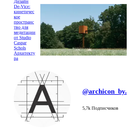
Дизайн
De-Vice:
кинетичес
кое
пространс
тво для
медитации
от Studio
Caspar
Schols
Архитекту
ра
@archicon_by.
5,7k Подписчиков