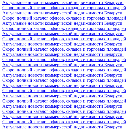
Актуальные новости коммерческой недвижимости Беларуси.
Скоро: полный каталог офисов, складов и торговых площадей
Актуальные новости коммерческой недвижимости Беларуси.
Скоро: полный каталог офисов, складов и торговых площадей
Актуальные новости коммерческой недвижимости Беларуси.
Скоро: полный каталог офисов, складов и торговых площадей
Актуальные новости коммерческой недвижимости Беларуси.
Скоро: полный каталог офисов, складов и торговых площадей
Актуальные новости коммерческой недвижимости Беларуси.
Скоро: полный каталог офисов, складов и торговых площадей
Актуальные новости коммерческой недвижимости Беларуси.
Скоро: полный каталог офисов, складов и торговых площадей
Актуальные новости коммерческой недвижимости Беларуси.
Скоро: полный каталог офисов, складов и торговых площадей
Актуальные новости коммерческой недвижимости Беларуси.
Скоро: полный каталог офисов, складов и торговых площадей
Актуальные новости коммерческой недвижимости Беларуси.
Скоро: полный каталог офисов, складов и торговых площадей
Актуальные новости коммерческой недвижимости Беларуси.
Скоро: полный каталог офисов, складов и торговых площадей
Актуальные новости коммерческой недвижимости Беларуси.
Скоро: полный каталог офисов, складов и торговых площадей
Актуальные новости коммерческой недвижимости Беларуси.
Скоро: полный каталог офисов, складов и торговых площадей
Актуальные новости коммерческой недвижимости Беларуси.