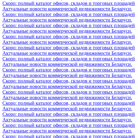
Скоро: полный каталог офисов, складов и торговых площадей
Актуальные новости коммерческой недвижимости Беларуси.
Скоро: полный каталог офисов, складов и торговых площадей
Актуальные новости коммерческой недвижимости Беларуси.
Скоро: полный каталог офисов, складов и торговых площадей
Актуальные новости коммерческой недвижимости Беларуси.
Скоро: полный каталог офисов, складов и торговых площадей
Актуальные новости коммерческой недвижимости Беларуси.
Скоро: полный каталог офисов, складов и торговых площадей
Актуальные новости коммерческой недвижимости Беларуси.
Скоро: полный каталог офисов, складов и торговых площадей
Актуальные новости коммерческой недвижимости Беларуси.
Скоро: полный каталог офисов, складов и торговых площадей
Актуальные новости коммерческой недвижимости Беларуси.
Скоро: полный каталог офисов, складов и торговых площадей
Актуальные новости коммерческой недвижимости Беларуси.
Скоро: полный каталог офисов, складов и торговых площадей
Актуальные новости коммерческой недвижимости Беларуси.
Скоро: полный каталог офисов, складов и торговых площадей
Актуальные новости коммерческой недвижимости Беларуси.
Скоро: полный каталог офисов, складов и торговых площадей
Актуальные новости коммерческой недвижимости Беларуси.
Скоро: полный каталог офисов, складов и торговых площадей
Актуальные новости коммерческой недвижимости Беларуси.
Скоро: полный каталог офисов, складов и торговых площадей