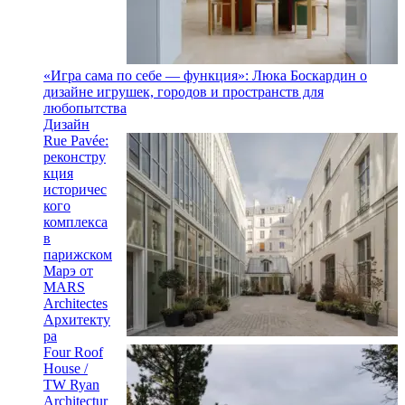
«Игра сама по себе — функция»: Люка Боскардин о
дизайне игрушек, городов и пространств для
любопытства
Дизайн
Rue Pavée:
реконстру
кция
историчес
кого
комплекса
в
парижском
Марэ от
MARS
Architectes
Архитекту
ра
Four Roof
House /
TW Ryan
Architectur