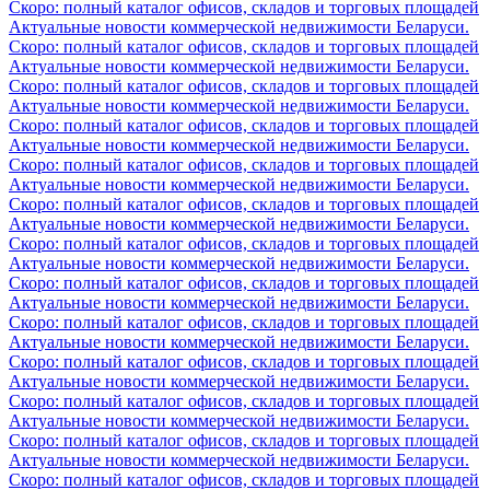
Скоро: полный каталог офисов, складов и торговых площадей
Актуальные новости коммерческой недвижимости Беларуси.
Скоро: полный каталог офисов, складов и торговых площадей
Актуальные новости коммерческой недвижимости Беларуси.
Скоро: полный каталог офисов, складов и торговых площадей
Актуальные новости коммерческой недвижимости Беларуси.
Скоро: полный каталог офисов, складов и торговых площадей
Актуальные новости коммерческой недвижимости Беларуси.
Скоро: полный каталог офисов, складов и торговых площадей
Актуальные новости коммерческой недвижимости Беларуси.
Скоро: полный каталог офисов, складов и торговых площадей
Актуальные новости коммерческой недвижимости Беларуси.
Скоро: полный каталог офисов, складов и торговых площадей
Актуальные новости коммерческой недвижимости Беларуси.
Скоро: полный каталог офисов, складов и торговых площадей
Актуальные новости коммерческой недвижимости Беларуси.
Скоро: полный каталог офисов, складов и торговых площадей
Актуальные новости коммерческой недвижимости Беларуси.
Скоро: полный каталог офисов, складов и торговых площадей
Актуальные новости коммерческой недвижимости Беларуси.
Скоро: полный каталог офисов, складов и торговых площадей
Актуальные новости коммерческой недвижимости Беларуси.
Скоро: полный каталог офисов, складов и торговых площадей
Актуальные новости коммерческой недвижимости Беларуси.
Скоро: полный каталог офисов, складов и торговых площадей