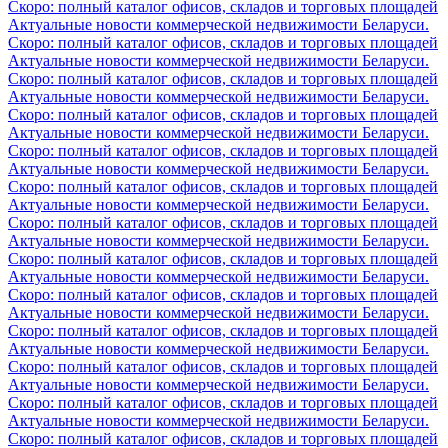
Скоро: полный каталог офисов, складов и торговых площадей
Актуальные новости коммерческой недвижимости Беларуси.
Скоро: полный каталог офисов, складов и торговых площадей
Актуальные новости коммерческой недвижимости Беларуси.
Скоро: полный каталог офисов, складов и торговых площадей
Актуальные новости коммерческой недвижимости Беларуси.
Скоро: полный каталог офисов, складов и торговых площадей
Актуальные новости коммерческой недвижимости Беларуси.
Скоро: полный каталог офисов, складов и торговых площадей
Актуальные новости коммерческой недвижимости Беларуси.
Скоро: полный каталог офисов, складов и торговых площадей
Актуальные новости коммерческой недвижимости Беларуси.
Скоро: полный каталог офисов, складов и торговых площадей
Актуальные новости коммерческой недвижимости Беларуси.
Скоро: полный каталог офисов, складов и торговых площадей
Актуальные новости коммерческой недвижимости Беларуси.
Скоро: полный каталог офисов, складов и торговых площадей
Актуальные новости коммерческой недвижимости Беларуси.
Скоро: полный каталог офисов, складов и торговых площадей
Актуальные новости коммерческой недвижимости Беларуси.
Скоро: полный каталог офисов, складов и торговых площадей
Актуальные новости коммерческой недвижимости Беларуси.
Скоро: полный каталог офисов, складов и торговых площадей
Актуальные новости коммерческой недвижимости Беларуси.
Скоро: полный каталог офисов, складов и торговых площадей