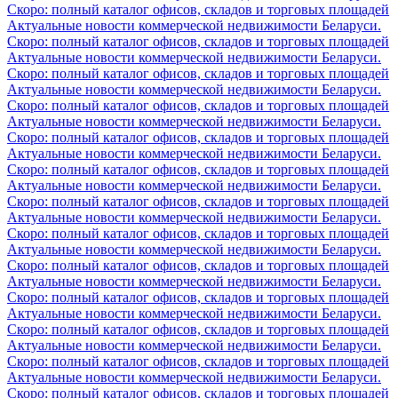
Скоро: полный каталог офисов, складов и торговых площадей
Актуальные новости коммерческой недвижимости Беларуси.
Скоро: полный каталог офисов, складов и торговых площадей
Актуальные новости коммерческой недвижимости Беларуси.
Скоро: полный каталог офисов, складов и торговых площадей
Актуальные новости коммерческой недвижимости Беларуси.
Скоро: полный каталог офисов, складов и торговых площадей
Актуальные новости коммерческой недвижимости Беларуси.
Скоро: полный каталог офисов, складов и торговых площадей
Актуальные новости коммерческой недвижимости Беларуси.
Скоро: полный каталог офисов, складов и торговых площадей
Актуальные новости коммерческой недвижимости Беларуси.
Скоро: полный каталог офисов, складов и торговых площадей
Актуальные новости коммерческой недвижимости Беларуси.
Скоро: полный каталог офисов, складов и торговых площадей
Актуальные новости коммерческой недвижимости Беларуси.
Скоро: полный каталог офисов, складов и торговых площадей
Актуальные новости коммерческой недвижимости Беларуси.
Скоро: полный каталог офисов, складов и торговых площадей
Актуальные новости коммерческой недвижимости Беларуси.
Скоро: полный каталог офисов, складов и торговых площадей
Актуальные новости коммерческой недвижимости Беларуси.
Скоро: полный каталог офисов, складов и торговых площадей
Актуальные новости коммерческой недвижимости Беларуси.
Скоро: полный каталог офисов, складов и торговых площадей