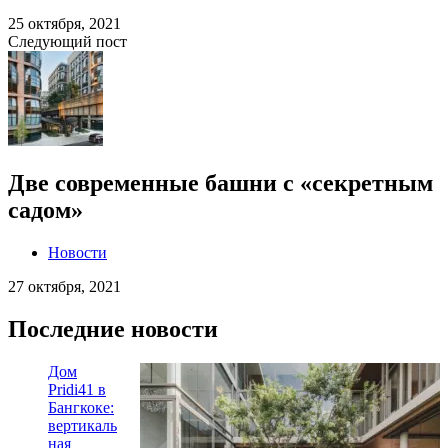
25 октября, 2021
Следующий пост
Две современные башни с «секретным
садом»
Новости
27 октября, 2021
Последние новости
Дом
Pridi41 в
Бангкоке:
вертикаль
ная