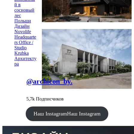
й в
сосновый
лес
Польши
Дизайн
Novolife
Headquarte
rs Office /
Studio
Krubka
Архитекту
ра
@archicon_by.
5,7k Подписчиков
Наш Instagram
Наш Instagram