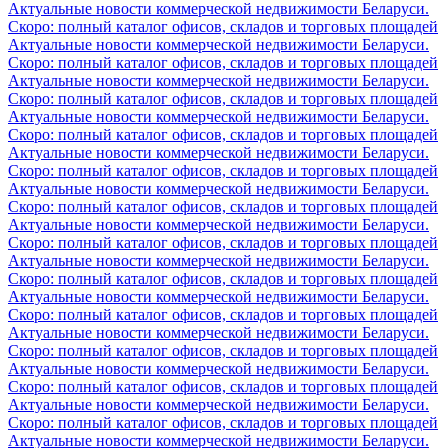
Актуальные новости коммерческой недвижимости Беларуси.
Скоро: полный каталог офисов, складов и торговых площадей
Актуальные новости коммерческой недвижимости Беларуси.
Скоро: полный каталог офисов, складов и торговых площадей
Актуальные новости коммерческой недвижимости Беларуси.
Скоро: полный каталог офисов, складов и торговых площадей
Актуальные новости коммерческой недвижимости Беларуси.
Скоро: полный каталог офисов, складов и торговых площадей
Актуальные новости коммерческой недвижимости Беларуси.
Скоро: полный каталог офисов, складов и торговых площадей
Актуальные новости коммерческой недвижимости Беларуси.
Скоро: полный каталог офисов, складов и торговых площадей
Актуальные новости коммерческой недвижимости Беларуси.
Скоро: полный каталог офисов, складов и торговых площадей
Актуальные новости коммерческой недвижимости Беларуси.
Скоро: полный каталог офисов, складов и торговых площадей
Актуальные новости коммерческой недвижимости Беларуси.
Скоро: полный каталог офисов, складов и торговых площадей
Актуальные новости коммерческой недвижимости Беларуси.
Скоро: полный каталог офисов, складов и торговых площадей
Актуальные новости коммерческой недвижимости Беларуси.
Скоро: полный каталог офисов, складов и торговых площадей
Актуальные новости коммерческой недвижимости Беларуси.
Скоро: полный каталог офисов, складов и торговых площадей
Актуальные новости коммерческой недвижимости Беларуси.