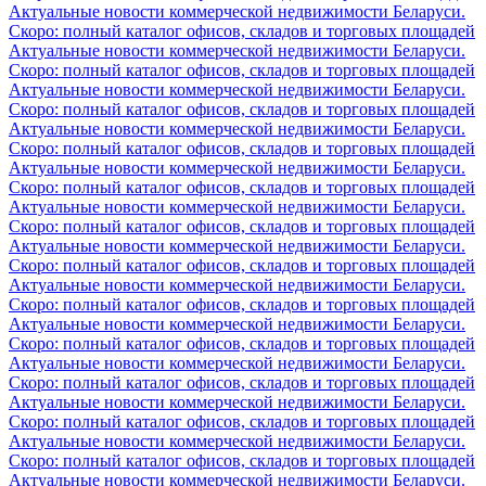
Актуальные новости коммерческой недвижимости Беларуси.
Скоро: полный каталог офисов, складов и торговых площадей
Актуальные новости коммерческой недвижимости Беларуси.
Скоро: полный каталог офисов, складов и торговых площадей
Актуальные новости коммерческой недвижимости Беларуси.
Скоро: полный каталог офисов, складов и торговых площадей
Актуальные новости коммерческой недвижимости Беларуси.
Скоро: полный каталог офисов, складов и торговых площадей
Актуальные новости коммерческой недвижимости Беларуси.
Скоро: полный каталог офисов, складов и торговых площадей
Актуальные новости коммерческой недвижимости Беларуси.
Скоро: полный каталог офисов, складов и торговых площадей
Актуальные новости коммерческой недвижимости Беларуси.
Скоро: полный каталог офисов, складов и торговых площадей
Актуальные новости коммерческой недвижимости Беларуси.
Скоро: полный каталог офисов, складов и торговых площадей
Актуальные новости коммерческой недвижимости Беларуси.
Скоро: полный каталог офисов, складов и торговых площадей
Актуальные новости коммерческой недвижимости Беларуси.
Скоро: полный каталог офисов, складов и торговых площадей
Актуальные новости коммерческой недвижимости Беларуси.
Скоро: полный каталог офисов, складов и торговых площадей
Актуальные новости коммерческой недвижимости Беларуси.
Скоро: полный каталог офисов, складов и торговых площадей
Актуальные новости коммерческой недвижимости Беларуси.