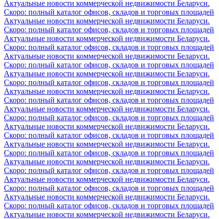
Актуальные новости коммерческой недвижимости Беларуси.
Скоро: полный каталог офисов, складов и торговых площадей
Актуальные новости коммерческой недвижимости Беларуси.
Скоро: полный каталог офисов, складов и торговых площадей
Актуальные новости коммерческой недвижимости Беларуси.
Скоро: полный каталог офисов, складов и торговых площадей
Актуальные новости коммерческой недвижимости Беларуси.
Скоро: полный каталог офисов, складов и торговых площадей
Актуальные новости коммерческой недвижимости Беларуси.
Скоро: полный каталог офисов, складов и торговых площадей
Актуальные новости коммерческой недвижимости Беларуси.
Скоро: полный каталог офисов, складов и торговых площадей
Актуальные новости коммерческой недвижимости Беларуси.
Скоро: полный каталог офисов, складов и торговых площадей
Актуальные новости коммерческой недвижимости Беларуси.
Скоро: полный каталог офисов, складов и торговых площадей
Актуальные новости коммерческой недвижимости Беларуси.
Скоро: полный каталог офисов, складов и торговых площадей
Актуальные новости коммерческой недвижимости Беларуси.
Скоро: полный каталог офисов, складов и торговых площадей
Актуальные новости коммерческой недвижимости Беларуси.
Скоро: полный каталог офисов, складов и торговых площадей
Актуальные новости коммерческой недвижимости Беларуси.
Скоро: полный каталог офисов, складов и торговых площадей
Актуальные новости коммерческой недвижимости Беларуси.