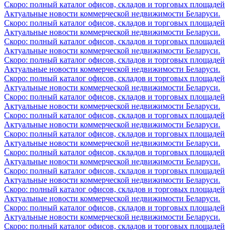
Скоро: полный каталог офисов, складов и торговых площадей
Актуальные новости коммерческой недвижимости Беларуси.
Скоро: полный каталог офисов, складов и торговых площадей
Актуальные новости коммерческой недвижимости Беларуси.
Скоро: полный каталог офисов, складов и торговых площадей
Актуальные новости коммерческой недвижимости Беларуси.
Скоро: полный каталог офисов, складов и торговых площадей
Актуальные новости коммерческой недвижимости Беларуси.
Скоро: полный каталог офисов, складов и торговых площадей
Актуальные новости коммерческой недвижимости Беларуси.
Скоро: полный каталог офисов, складов и торговых площадей
Актуальные новости коммерческой недвижимости Беларуси.
Скоро: полный каталог офисов, складов и торговых площадей
Актуальные новости коммерческой недвижимости Беларуси.
Скоро: полный каталог офисов, складов и торговых площадей
Актуальные новости коммерческой недвижимости Беларуси.
Скоро: полный каталог офисов, складов и торговых площадей
Актуальные новости коммерческой недвижимости Беларуси.
Скоро: полный каталог офисов, складов и торговых площадей
Актуальные новости коммерческой недвижимости Беларуси.
Скоро: полный каталог офисов, складов и торговых площадей
Актуальные новости коммерческой недвижимости Беларуси.
Скоро: полный каталог офисов, складов и торговых площадей
Актуальные новости коммерческой недвижимости Беларуси.
Скоро: полный каталог офисов, складов и торговых площадей