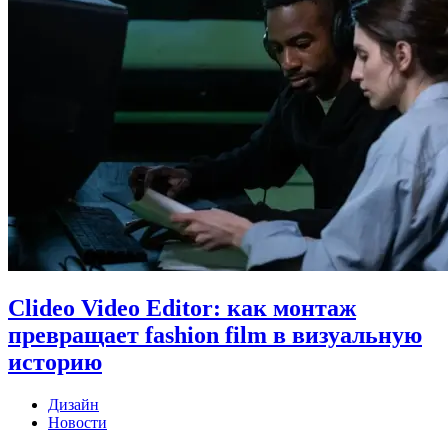
Clideo Video Editor: как монтаж
превращает fashion film в визуальную
историю
Дизайн
Новости