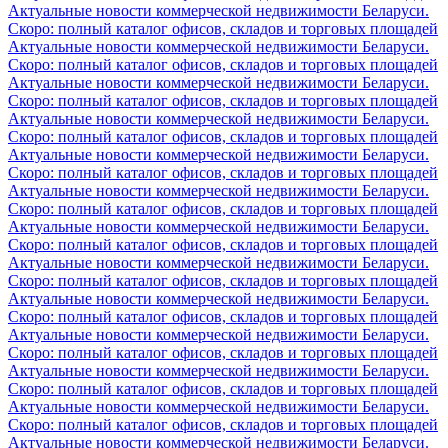
Актуальные новости коммерческой недвижимости Беларуси.
Скоро: полный каталог офисов, складов и торговых площадей
Актуальные новости коммерческой недвижимости Беларуси.
Скоро: полный каталог офисов, складов и торговых площадей
Актуальные новости коммерческой недвижимости Беларуси.
Скоро: полный каталог офисов, складов и торговых площадей
Актуальные новости коммерческой недвижимости Беларуси.
Скоро: полный каталог офисов, складов и торговых площадей
Актуальные новости коммерческой недвижимости Беларуси.
Скоро: полный каталог офисов, складов и торговых площадей
Актуальные новости коммерческой недвижимости Беларуси.
Скоро: полный каталог офисов, складов и торговых площадей
Актуальные новости коммерческой недвижимости Беларуси.
Скоро: полный каталог офисов, складов и торговых площадей
Актуальные новости коммерческой недвижимости Беларуси.
Скоро: полный каталог офисов, складов и торговых площадей
Актуальные новости коммерческой недвижимости Беларуси.
Скоро: полный каталог офисов, складов и торговых площадей
Актуальные новости коммерческой недвижимости Беларуси.
Скоро: полный каталог офисов, складов и торговых площадей
Актуальные новости коммерческой недвижимости Беларуси.
Скоро: полный каталог офисов, складов и торговых площадей
Актуальные новости коммерческой недвижимости Беларуси.
Скоро: полный каталог офисов, складов и торговых площадей
Актуальные новости коммерческой недвижимости Беларуси.