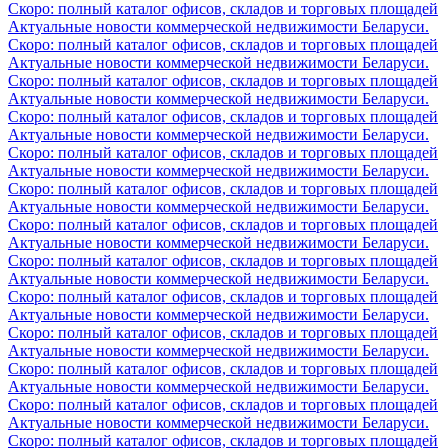
Скоро: полный каталог офисов, складов и торговых площадей
Актуальные новости коммерческой недвижимости Беларуси.
Скоро: полный каталог офисов, складов и торговых площадей
Актуальные новости коммерческой недвижимости Беларуси.
Скоро: полный каталог офисов, складов и торговых площадей
Актуальные новости коммерческой недвижимости Беларуси.
Скоро: полный каталог офисов, складов и торговых площадей
Актуальные новости коммерческой недвижимости Беларуси.
Скоро: полный каталог офисов, складов и торговых площадей
Актуальные новости коммерческой недвижимости Беларуси.
Скоро: полный каталог офисов, складов и торговых площадей
Актуальные новости коммерческой недвижимости Беларуси.
Скоро: полный каталог офисов, складов и торговых площадей
Актуальные новости коммерческой недвижимости Беларуси.
Скоро: полный каталог офисов, складов и торговых площадей
Актуальные новости коммерческой недвижимости Беларуси.
Скоро: полный каталог офисов, складов и торговых площадей
Актуальные новости коммерческой недвижимости Беларуси.
Скоро: полный каталог офисов, складов и торговых площадей
Актуальные новости коммерческой недвижимости Беларуси.
Скоро: полный каталог офисов, складов и торговых площадей
Актуальные новости коммерческой недвижимости Беларуси.
Скоро: полный каталог офисов, складов и торговых площадей
Актуальные новости коммерческой недвижимости Беларуси.
Скоро: полный каталог офисов, складов и торговых площадей