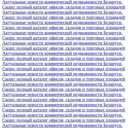
Актуальные новости коммерческой недвижимости Беларуси.
Скоро: полный каталог офисов, складов и торговых площадей
Актуальные новости коммерческой недвижимости Беларуси.
Скоро: полный каталог офисов, складов и торговых площадей
Актуальные новости коммерческой недвижимости Беларуси.
Скоро: полный каталог офисов, складов и торговых площадей
Актуальные новости коммерческой недвижимости Беларуси.
Скоро: полный каталог офисов, складов и торговых площадей
Актуальные новости коммерческой недвижимости Беларуси.
Скоро: полный каталог офисов, складов и торговых площадей
Актуальные новости коммерческой недвижимости Беларуси.
Скоро: полный каталог офисов, складов и торговых площадей
Актуальные новости коммерческой недвижимости Беларуси.
Скоро: полный каталог офисов, складов и торговых площадей
Актуальные новости коммерческой недвижимости Беларуси.
Скоро: полный каталог офисов, складов и торговых площадей
Актуальные новости коммерческой недвижимости Беларуси.
Скоро: полный каталог офисов, складов и торговых площадей
Актуальные новости коммерческой недвижимости Беларуси.
Скоро: полный каталог офисов, складов и торговых площадей
Актуальные новости коммерческой недвижимости Беларуси.
Скоро: полный каталог офисов, складов и торговых площадей
Актуальные новости коммерческой недвижимости Беларуси.
Скоро: полный каталог офисов, складов и торговых площадей
Актуальные новости коммерческой недвижимости Беларуси.