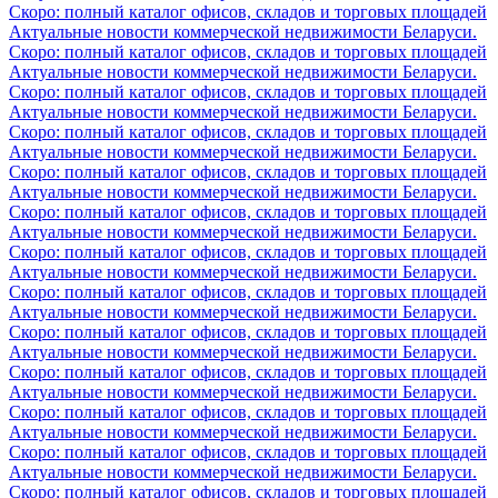
Скоро: полный каталог офисов, складов и торговых площадей
Актуальные новости коммерческой недвижимости Беларуси.
Скоро: полный каталог офисов, складов и торговых площадей
Актуальные новости коммерческой недвижимости Беларуси.
Скоро: полный каталог офисов, складов и торговых площадей
Актуальные новости коммерческой недвижимости Беларуси.
Скоро: полный каталог офисов, складов и торговых площадей
Актуальные новости коммерческой недвижимости Беларуси.
Скоро: полный каталог офисов, складов и торговых площадей
Актуальные новости коммерческой недвижимости Беларуси.
Скоро: полный каталог офисов, складов и торговых площадей
Актуальные новости коммерческой недвижимости Беларуси.
Скоро: полный каталог офисов, складов и торговых площадей
Актуальные новости коммерческой недвижимости Беларуси.
Скоро: полный каталог офисов, складов и торговых площадей
Актуальные новости коммерческой недвижимости Беларуси.
Скоро: полный каталог офисов, складов и торговых площадей
Актуальные новости коммерческой недвижимости Беларуси.
Скоро: полный каталог офисов, складов и торговых площадей
Актуальные новости коммерческой недвижимости Беларуси.
Скоро: полный каталог офисов, складов и торговых площадей
Актуальные новости коммерческой недвижимости Беларуси.
Скоро: полный каталог офисов, складов и торговых площадей
Актуальные новости коммерческой недвижимости Беларуси.
Скоро: полный каталог офисов, складов и торговых площадей