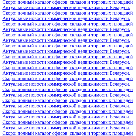
Скоро: полный каталог офисов, складов и торговых площадей
Актуальные новости коммерческой недвижимости Беларуси.
Скоро: полный каталог офисов, складов и торговых площадей
Актуальные новости коммерческой недвижимости Беларуси.
Скоро: полный каталог офисов, складов и торговых площадей
Актуальные новости коммерческой недвижимости Беларуси.
Скоро: полный каталог офисов, складов и торговых площадей
Актуальные новости коммерческой недвижимости Беларуси.
Скоро: полный каталог офисов, складов и торговых площадей
Актуальные новости коммерческой недвижимости Беларуси.
Скоро: полный каталог офисов, складов и торговых площадей
Актуальные новости коммерческой недвижимости Беларуси.
Скоро: полный каталог офисов, складов и торговых площадей
Актуальные новости коммерческой недвижимости Беларуси.
Скоро: полный каталог офисов, складов и торговых площадей
Актуальные новости коммерческой недвижимости Беларуси.
Скоро: полный каталог офисов, складов и торговых площадей
Актуальные новости коммерческой недвижимости Беларуси.
Скоро: полный каталог офисов, складов и торговых площадей
Актуальные новости коммерческой недвижимости Беларуси.
Скоро: полный каталог офисов, складов и торговых площадей
Актуальные новости коммерческой недвижимости Беларуси.
Скоро: полный каталог офисов, складов и торговых площадей
Актуальные новости коммерческой недвижимости Беларуси.
Скоро: полный каталог офисов, складов и торговых площадей