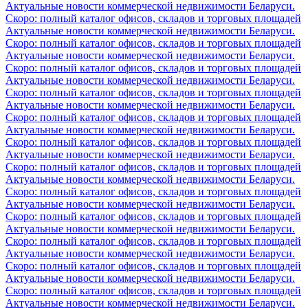
Актуальные новости коммерческой недвижимости Беларуси.
Скоро: полный каталог офисов, складов и торговых площадей
Актуальные новости коммерческой недвижимости Беларуси.
Скоро: полный каталог офисов, складов и торговых площадей
Актуальные новости коммерческой недвижимости Беларуси.
Скоро: полный каталог офисов, складов и торговых площадей
Актуальные новости коммерческой недвижимости Беларуси.
Скоро: полный каталог офисов, складов и торговых площадей
Актуальные новости коммерческой недвижимости Беларуси.
Скоро: полный каталог офисов, складов и торговых площадей
Актуальные новости коммерческой недвижимости Беларуси.
Скоро: полный каталог офисов, складов и торговых площадей
Актуальные новости коммерческой недвижимости Беларуси.
Скоро: полный каталог офисов, складов и торговых площадей
Актуальные новости коммерческой недвижимости Беларуси.
Скоро: полный каталог офисов, складов и торговых площадей
Актуальные новости коммерческой недвижимости Беларуси.
Скоро: полный каталог офисов, складов и торговых площадей
Актуальные новости коммерческой недвижимости Беларуси.
Скоро: полный каталог офисов, складов и торговых площадей
Актуальные новости коммерческой недвижимости Беларуси.
Скоро: полный каталог офисов, складов и торговых площадей
Актуальные новости коммерческой недвижимости Беларуси.
Скоро: полный каталог офисов, складов и торговых площадей
Актуальные новости коммерческой недвижимости Беларуси.