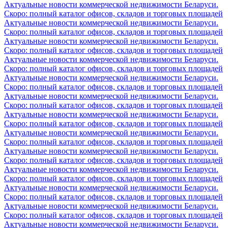
Актуальные новости коммерческой недвижимости Беларуси.
Скоро: полный каталог офисов, складов и торговых площадей
Актуальные новости коммерческой недвижимости Беларуси.
Скоро: полный каталог офисов, складов и торговых площадей
Актуальные новости коммерческой недвижимости Беларуси.
Скоро: полный каталог офисов, складов и торговых площадей
Актуальные новости коммерческой недвижимости Беларуси.
Скоро: полный каталог офисов, складов и торговых площадей
Актуальные новости коммерческой недвижимости Беларуси.
Скоро: полный каталог офисов, складов и торговых площадей
Актуальные новости коммерческой недвижимости Беларуси.
Скоро: полный каталог офисов, складов и торговых площадей
Актуальные новости коммерческой недвижимости Беларуси.
Скоро: полный каталог офисов, складов и торговых площадей
Актуальные новости коммерческой недвижимости Беларуси.
Скоро: полный каталог офисов, складов и торговых площадей
Актуальные новости коммерческой недвижимости Беларуси.
Скоро: полный каталог офисов, складов и торговых площадей
Актуальные новости коммерческой недвижимости Беларуси.
Скоро: полный каталог офисов, складов и торговых площадей
Актуальные новости коммерческой недвижимости Беларуси.
Скоро: полный каталог офисов, складов и торговых площадей
Актуальные новости коммерческой недвижимости Беларуси.
Скоро: полный каталог офисов, складов и торговых площадей
Актуальные новости коммерческой недвижимости Беларуси.