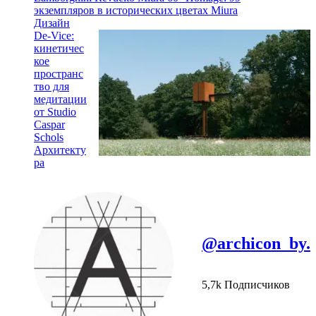
экземпляров в исторических цветах Miura
Дизайн
De-Vice:
кинетичес
кое
пространс
тво для
медитации
от Studio
Caspar
Schols
Архитекту
ра
@archicon_by.
5,7k Подписчиков