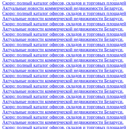
Скоро: полный каталог офисов, складов и торговых площадей
Актуальные новости коммерческой недвижимости Беларуси.
Скоро: полный каталог офисов, складов и торговых площадей
Актуальные новости коммерческой недвижимости Беларуси.
Скоро: полный каталог офисов, складов и торговых площадей
Актуальные новости коммерческой недвижимости Беларуси.
Скоро: полный каталог офисов, складов и торговых площадей
Актуальные новости коммерческой недвижимости Беларуси.
Скоро: полный каталог офисов, складов и торговых площадей
Актуальные новости коммерческой недвижимости Беларуси.
Скоро: полный каталог офисов, складов и торговых площадей
Актуальные новости коммерческой недвижимости Беларуси.
Скоро: полный каталог офисов, складов и торговых площадей
Актуальные новости коммерческой недвижимости Беларуси.
Скоро: полный каталог офисов, складов и торговых площадей
Актуальные новости коммерческой недвижимости Беларуси.
Скоро: полный каталог офисов, складов и торговых площадей
Актуальные новости коммерческой недвижимости Беларуси.
Скоро: полный каталог офисов, складов и торговых площадей
Актуальные новости коммерческой недвижимости Беларуси.
Скоро: полный каталог офисов, складов и торговых площадей
Актуальные новости коммерческой недвижимости Беларуси.
Скоро: полный каталог офисов, складов и торговых площадей
Актуальные новости коммерческой недвижимости Беларуси.
Скоро: полный каталог офисов, складов и торговых площадей