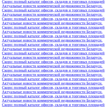
Скоро: полный каталог офисов, складов и торговых площадей
Актуальные новости коммерческой недвижимости Беларуси.
Скоро: полный каталог офисов, складов и торговых площадей
Актуальные новости коммерческой недвижимости Беларуси.
Скоро: полный каталог офисов, складов и торговых площадей
Актуальные новости коммерческой недвижимости Беларуси.
Скоро: полный каталог офисов, складов и торговых площадей
Актуальные новости коммерческой недвижимости Беларуси.
Скоро: полный каталог офисов, складов и торговых площадей
Актуальные новости коммерческой недвижимости Беларуси.
Скоро: полный каталог офисов, складов и торговых площадей
Актуальные новости коммерческой недвижимости Беларуси.
Скоро: полный каталог офисов, складов и торговых площадей
Актуальные новости коммерческой недвижимости Беларуси.
Скоро: полный каталог офисов, складов и торговых площадей
Актуальные новости коммерческой недвижимости Беларуси.
Скоро: полный каталог офисов, складов и торговых площадей
Актуальные новости коммерческой недвижимости Беларуси.
Скоро: полный каталог офисов, складов и торговых площадей
Актуальные новости коммерческой недвижимости Беларуси.
Скоро: полный каталог офисов, складов и торговых площадей
Актуальные новости коммерческой недвижимости Беларуси.
Скоро: полный каталог офисов, складов и торговых площадей
Актуальные новости коммерческой недвижимости Беларуси.
Скоро: полный каталог офисов, складов и торговых площадей