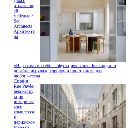
Дом с
отражающ
ей
мебелью /
Set
Architects
Архитекту
ра
«Игра сама по себе — функция»: Люка Боскардин о
дизайне игрушек, городов и пространств для
любопытства
Дизайн
Rue Pavée:
реконстру
кция
историчес
кого
комплекса
в
парижском
Марэ от