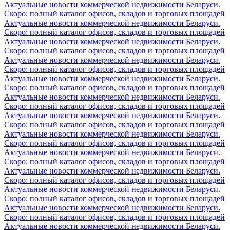
Актуальные новости коммерческой недвижимости Беларуси.
Скоро: полный каталог офисов, складов и торговых площадей
Актуальные новости коммерческой недвижимости Беларуси.
Скоро: полный каталог офисов, складов и торговых площадей
Актуальные новости коммерческой недвижимости Беларуси.
Скоро: полный каталог офисов, складов и торговых площадей
Актуальные новости коммерческой недвижимости Беларуси.
Скоро: полный каталог офисов, складов и торговых площадей
Актуальные новости коммерческой недвижимости Беларуси.
Скоро: полный каталог офисов, складов и торговых площадей
Актуальные новости коммерческой недвижимости Беларуси.
Скоро: полный каталог офисов, складов и торговых площадей
Актуальные новости коммерческой недвижимости Беларуси.
Скоро: полный каталог офисов, складов и торговых площадей
Актуальные новости коммерческой недвижимости Беларуси.
Скоро: полный каталог офисов, складов и торговых площадей
Актуальные новости коммерческой недвижимости Беларуси.
Скоро: полный каталог офисов, складов и торговых площадей
Актуальные новости коммерческой недвижимости Беларуси.
Скоро: полный каталог офисов, складов и торговых площадей
Актуальные новости коммерческой недвижимости Беларуси.
Скоро: полный каталог офисов, складов и торговых площадей
Актуальные новости коммерческой недвижимости Беларуси.
Скоро: полный каталог офисов, складов и торговых площадей
Актуальные новости коммерческой недвижимости Беларуси.