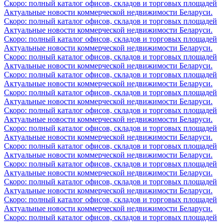
Скоро: полный каталог офисов, складов и торговых площадей
Актуальные новости коммерческой недвижимости Беларуси.
Скоро: полный каталог офисов, складов и торговых площадей
Актуальные новости коммерческой недвижимости Беларуси.
Скоро: полный каталог офисов, складов и торговых площадей
Актуальные новости коммерческой недвижимости Беларуси.
Скоро: полный каталог офисов, складов и торговых площадей
Актуальные новости коммерческой недвижимости Беларуси.
Скоро: полный каталог офисов, складов и торговых площадей
Актуальные новости коммерческой недвижимости Беларуси.
Скоро: полный каталог офисов, складов и торговых площадей
Актуальные новости коммерческой недвижимости Беларуси.
Скоро: полный каталог офисов, складов и торговых площадей
Актуальные новости коммерческой недвижимости Беларуси.
Скоро: полный каталог офисов, складов и торговых площадей
Актуальные новости коммерческой недвижимости Беларуси.
Скоро: полный каталог офисов, складов и торговых площадей
Актуальные новости коммерческой недвижимости Беларуси.
Скоро: полный каталог офисов, складов и торговых площадей
Актуальные новости коммерческой недвижимости Беларуси.
Скоро: полный каталог офисов, складов и торговых площадей
Актуальные новости коммерческой недвижимости Беларуси.
Скоро: полный каталог офисов, складов и торговых площадей
Актуальные новости коммерческой недвижимости Беларуси.
Скоро: полный каталог офисов, складов и торговых площадей