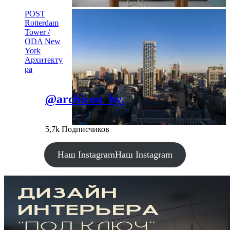
POST
Rotterdam
Tower /
ODA New
York
Архитекту
ра
@archicon_by.
5,7k Подписчиков
Наш Instagram
Наш Instagram