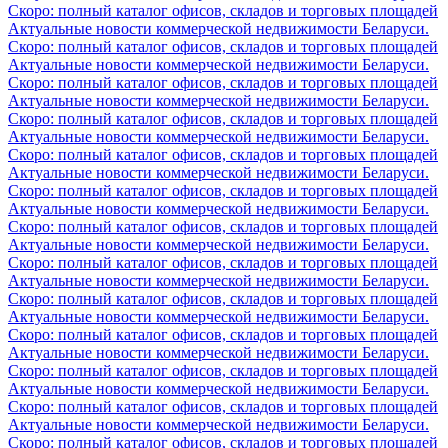
Скоро: полный каталог офисов, складов и торговых площадей
Актуальные новости коммерческой недвижимости Беларуси.
Скоро: полный каталог офисов, складов и торговых площадей
Актуальные новости коммерческой недвижимости Беларуси.
Скоро: полный каталог офисов, складов и торговых площадей
Актуальные новости коммерческой недвижимости Беларуси.
Скоро: полный каталог офисов, складов и торговых площадей
Актуальные новости коммерческой недвижимости Беларуси.
Скоро: полный каталог офисов, складов и торговых площадей
Актуальные новости коммерческой недвижимости Беларуси.
Скоро: полный каталог офисов, складов и торговых площадей
Актуальные новости коммерческой недвижимости Беларуси.
Скоро: полный каталог офисов, складов и торговых площадей
Актуальные новости коммерческой недвижимости Беларуси.
Скоро: полный каталог офисов, складов и торговых площадей
Актуальные новости коммерческой недвижимости Беларуси.
Скоро: полный каталог офисов, складов и торговых площадей
Актуальные новости коммерческой недвижимости Беларуси.
Скоро: полный каталог офисов, складов и торговых площадей
Актуальные новости коммерческой недвижимости Беларуси.
Скоро: полный каталог офисов, складов и торговых площадей
Актуальные новости коммерческой недвижимости Беларуси.
Скоро: полный каталог офисов, складов и торговых площадей
Актуальные новости коммерческой недвижимости Беларуси.
Скоро: полный каталог офисов, складов и торговых площадей