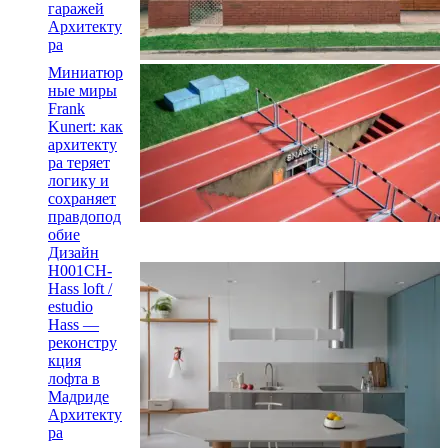
гаражей
Архитекту
ра
Миниатюр
ные миры
Frank
Kunert: как
архитекту
ра теряет
логику и
сохраняет
правдопод
обие
Дизайн
H001CH-
Hass loft /
estudio
Hass —
реконстру
кция
лофта в
Мадриде
Архитекту
ра