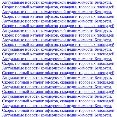
Актуальные новости коммерческой недвижимости Беларуси.
Скоро: полный каталог офисов, складов и торговых площадей
Актуальные новости коммерческой недвижимости Беларуси.
Скоро: полный каталог офисов, складов и торговых площадей
Актуальные новости коммерческой недвижимости Беларуси.
Скоро: полный каталог офисов, складов и торговых площадей
Актуальные новости коммерческой недвижимости Беларуси.
Скоро: полный каталог офисов, складов и торговых площадей
Актуальные новости коммерческой недвижимости Беларуси.
Скоро: полный каталог офисов, складов и торговых площадей
Актуальные новости коммерческой недвижимости Беларуси.
Скоро: полный каталог офисов, складов и торговых площадей
Актуальные новости коммерческой недвижимости Беларуси.
Скоро: полный каталог офисов, складов и торговых площадей
Актуальные новости коммерческой недвижимости Беларуси.
Скоро: полный каталог офисов, складов и торговых площадей
Актуальные новости коммерческой недвижимости Беларуси.
Скоро: полный каталог офисов, складов и торговых площадей
Актуальные новости коммерческой недвижимости Беларуси.
Скоро: полный каталог офисов, складов и торговых площадей
Актуальные новости коммерческой недвижимости Беларуси.
Скоро: полный каталог офисов, складов и торговых площадей
Актуальные новости коммерческой недвижимости Беларуси.
Скоро: полный каталог офисов, складов и торговых площадей
Актуальные новости коммерческой недвижимости Беларуси.