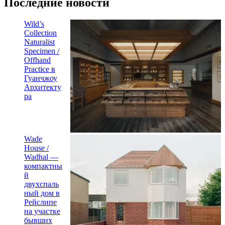
Последние новости
Wild’s
Collection
Naturalist
Specimen /
Offhand
Practice в
Гуанчжоу
Архитекту
ра
Wade
House /
Wadhal —
компактны
й
двухспаль
ный дом в
Рейслипе
на участке
бывших