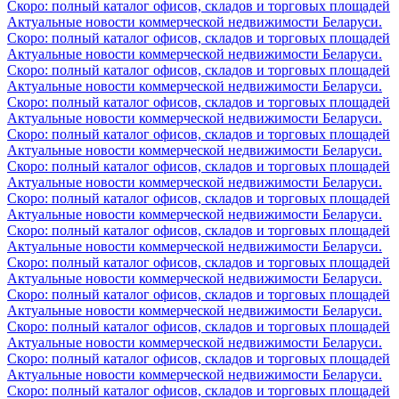
Скоро: полный каталог офисов, складов и торговых площадей
Актуальные новости коммерческой недвижимости Беларуси.
Скоро: полный каталог офисов, складов и торговых площадей
Актуальные новости коммерческой недвижимости Беларуси.
Скоро: полный каталог офисов, складов и торговых площадей
Актуальные новости коммерческой недвижимости Беларуси.
Скоро: полный каталог офисов, складов и торговых площадей
Актуальные новости коммерческой недвижимости Беларуси.
Скоро: полный каталог офисов, складов и торговых площадей
Актуальные новости коммерческой недвижимости Беларуси.
Скоро: полный каталог офисов, складов и торговых площадей
Актуальные новости коммерческой недвижимости Беларуси.
Скоро: полный каталог офисов, складов и торговых площадей
Актуальные новости коммерческой недвижимости Беларуси.
Скоро: полный каталог офисов, складов и торговых площадей
Актуальные новости коммерческой недвижимости Беларуси.
Скоро: полный каталог офисов, складов и торговых площадей
Актуальные новости коммерческой недвижимости Беларуси.
Скоро: полный каталог офисов, складов и торговых площадей
Актуальные новости коммерческой недвижимости Беларуси.
Скоро: полный каталог офисов, складов и торговых площадей
Актуальные новости коммерческой недвижимости Беларуси.
Скоро: полный каталог офисов, складов и торговых площадей
Актуальные новости коммерческой недвижимости Беларуси.
Скоро: полный каталог офисов, складов и торговых площадей