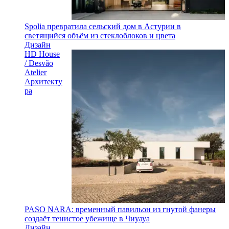
Spolia превратила сельский дом в Астурии в
светящийся объём из стеклоблоков и цвета
Дизайн
HD House
/ Desvão
Atelier
Архитекту
ра
PASO NARA: временный павильон из гнутой фанеры
создаёт тенистое убежище в Чиуауа
Дизайн