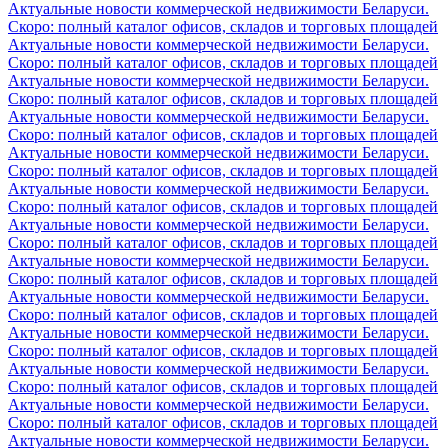
Актуальные новости коммерческой недвижимости Беларуси.
Скоро: полный каталог офисов, складов и торговых площадей
Актуальные новости коммерческой недвижимости Беларуси.
Скоро: полный каталог офисов, складов и торговых площадей
Актуальные новости коммерческой недвижимости Беларуси.
Скоро: полный каталог офисов, складов и торговых площадей
Актуальные новости коммерческой недвижимости Беларуси.
Скоро: полный каталог офисов, складов и торговых площадей
Актуальные новости коммерческой недвижимости Беларуси.
Скоро: полный каталог офисов, складов и торговых площадей
Актуальные новости коммерческой недвижимости Беларуси.
Скоро: полный каталог офисов, складов и торговых площадей
Актуальные новости коммерческой недвижимости Беларуси.
Скоро: полный каталог офисов, складов и торговых площадей
Актуальные новости коммерческой недвижимости Беларуси.
Скоро: полный каталог офисов, складов и торговых площадей
Актуальные новости коммерческой недвижимости Беларуси.
Скоро: полный каталог офисов, складов и торговых площадей
Актуальные новости коммерческой недвижимости Беларуси.
Скоро: полный каталог офисов, складов и торговых площадей
Актуальные новости коммерческой недвижимости Беларуси.
Скоро: полный каталог офисов, складов и торговых площадей
Актуальные новости коммерческой недвижимости Беларуси.
Скоро: полный каталог офисов, складов и торговых площадей
Актуальные новости коммерческой недвижимости Беларуси.