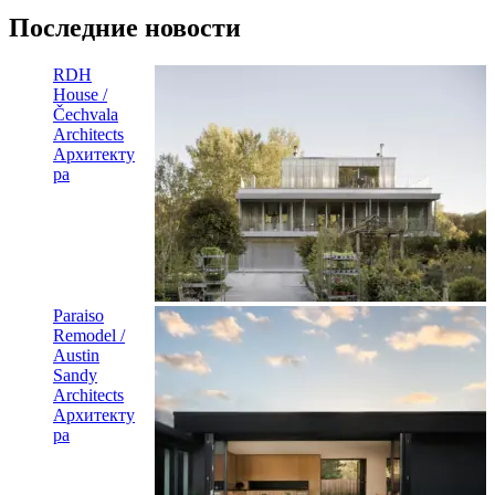
Последние новости
RDH
House /
Čechvala
Architects
Архитекту
ра
Paraiso
Remodel /
Austin
Sandy
Architects
Архитекту
ра