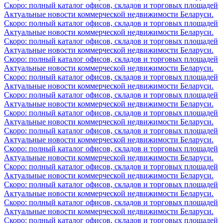
Скоро: полный каталог офисов, складов и торговых площадей
Актуальные новости коммерческой недвижимости Беларуси.
Скоро: полный каталог офисов, складов и торговых площадей
Актуальные новости коммерческой недвижимости Беларуси.
Скоро: полный каталог офисов, складов и торговых площадей
Актуальные новости коммерческой недвижимости Беларуси.
Скоро: полный каталог офисов, складов и торговых площадей
Актуальные новости коммерческой недвижимости Беларуси.
Скоро: полный каталог офисов, складов и торговых площадей
Актуальные новости коммерческой недвижимости Беларуси.
Скоро: полный каталог офисов, складов и торговых площадей
Актуальные новости коммерческой недвижимости Беларуси.
Скоро: полный каталог офисов, складов и торговых площадей
Актуальные новости коммерческой недвижимости Беларуси.
Скоро: полный каталог офисов, складов и торговых площадей
Актуальные новости коммерческой недвижимости Беларуси.
Скоро: полный каталог офисов, складов и торговых площадей
Актуальные новости коммерческой недвижимости Беларуси.
Скоро: полный каталог офисов, складов и торговых площадей
Актуальные новости коммерческой недвижимости Беларуси.
Скоро: полный каталог офисов, складов и торговых площадей
Актуальные новости коммерческой недвижимости Беларуси.
Скоро: полный каталог офисов, складов и торговых площадей
Актуальные новости коммерческой недвижимости Беларуси.
Скоро: полный каталог офисов, складов и торговых площадей