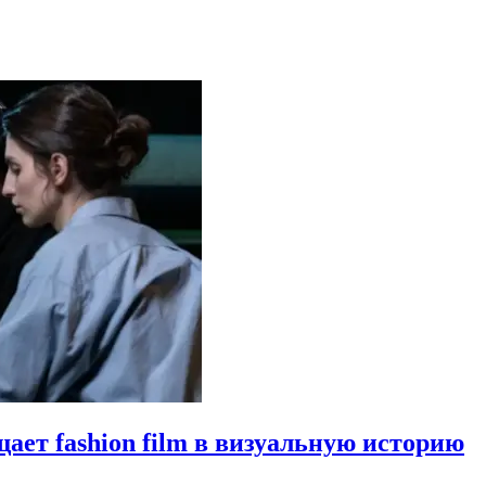
щает fashion film в визуальную историю