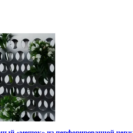
турный «мешок» из перфорированной нер