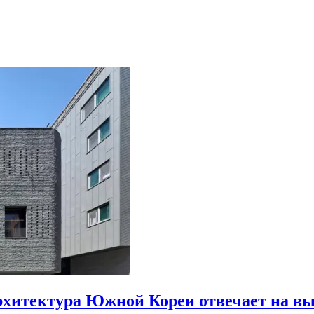
рхитектура Южной Кореи отвечает на в