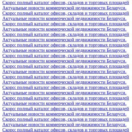
Скоро: полный каталог офисов, складов и торговых площадей
Актуальные новости коммерческой недвижимости Беларуси.
Скоро: полный каталог офисов, складов и торговых площадей
Актуальные новости коммерческой недвижимости Беларуси.
Скоро: полный каталог офисов, складов и торговых площадей
Актуальные новости коммерческой недвижимости Беларуси.
Скоро: полный каталог офисов, складов и торговых площадей
Актуальные новости коммерческой недвижимости Беларуси.
Скоро: полный каталог офисов, складов и торговых площадей
Актуальные новости коммерческой недвижимости Беларуси.
Скоро: полный каталог офисов, складов и торговых площадей
Актуальные новости коммерческой недвижимости Беларуси.
Скоро: полный каталог офисов, складов и торговых площадей
Актуальные новости коммерческой недвижимости Беларуси.
Скоро: полный каталог офисов, складов и торговых площадей
Актуальные новости коммерческой недвижимости Беларуси.
Скоро: полный каталог офисов, складов и торговых площадей
Актуальные новости коммерческой недвижимости Беларуси.
Скоро: полный каталог офисов, складов и торговых площадей
Актуальные новости коммерческой недвижимости Беларуси.
Скоро: полный каталог офисов, складов и торговых площадей
Актуальные новости коммерческой недвижимости Беларуси.
Скоро: полный каталог офисов, складов и торговых площадей
Актуальные новости коммерческой недвижимости Беларуси.
Скоро: полный каталог офисов, складов и торговых площадей