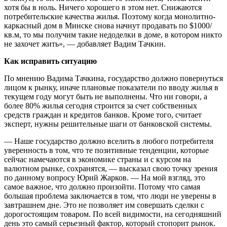
хотя бы в ноль. Ничего хорошего в этом нет. Снижаются
потребительские качества жилья. Поэтому когда монолитно-
каркасный дом в Минске снова начнут продавать по $1000/
кв.м, то мы получим такие недоделки в доме, в котором никто
не захочет жить», — добавляет Вадим Тачкин.
Как исправить ситуацию
По мнению Вадима Тачкина, государство должно повернуться
лицом к рынку, иначе плановые показатели по вводу жилья в
текущем году могут быть не выполнены. Что ни говори, а
более 80% жилья сегодня строится за счет собственных
средств граждан и кредитов банков. Кроме того, считает
эксперт, нужны решительные шаги от банковской системы.
— Наше государство должно вселить в любого потребителя
уверенность в том, что те позитивные тенденции, которые
сейчас намечаются в экономике страны и с курсом на
валютном рынке, сохранятся, — высказал свою точку зрения
по данному вопросу Юрий Жарков. — На мой взгляд, это
самое важное, что должно произойти. Потому что самая
большая проблема заключается в том, что люди не уверены в
завтрашнем дне. Это не позволяет им совершать сделки с
дорогостоящим товаром. По всей видимости, на сегодняшний
день это самый серьезный фактор, который стопорит рынок.