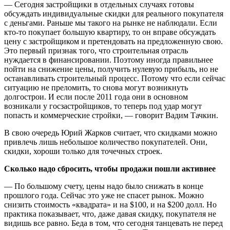
— Сегодня застройщики в отдельных случаях готовы
обсуждать индивидуальные скидки для реального покупателя
с деньгами. Раньше мы такого на рынке не наблюдали. Если
кто-то покупает большую квартиру, то он вправе обсуждать
цену с застройщиком и претендовать на предложенную свою.
Это первый признак того, что строительная отрасль
нуждается в финансировании. Поэтому иногда правильнее
пойти на снижение цены, получить нулевую прибыль, но не
останавливать строительный процесс. Потому что если сейчас
ситуацию не преломить, то снова могут возникнуть
долгострои. И если после 2011 года они в основном
возникали у госзастройщиков, то теперь под удар могут
попасть и коммерческие стройки, — говорит Вадим Тачкин.
В свою очередь Юрий Жарков считает, что скидками можно
привлечь лишь небольшое количество покупателей. Они,
скидки, хороши только для точечных строек.
Сколько надо сбросить, чтобы продажи пошли активнее
— По большому счету, цены надо было снижать в конце
прошлого года. Сейчас это уже не спасет рынок. Можно
снизить стоимость «квадрата» и на $100, и на $200 долл. Но
практика показывает, что, даже давая скидку, покупателя не
видишь все равно. Беда в том, что сегодня танцевать не перед