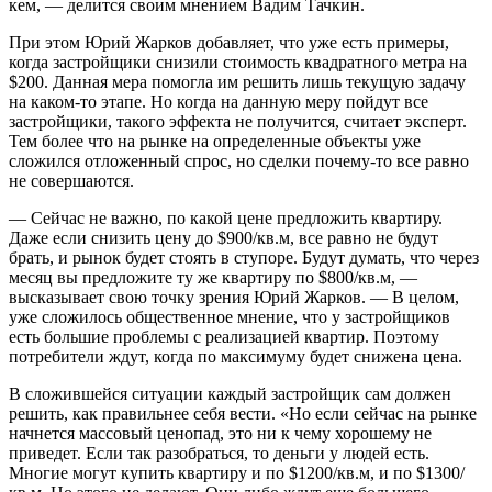
кем, — делится своим мнением Вадим Тачкин.
При этом Юрий Жарков добавляет, что уже есть примеры,
когда застройщики снизили стоимость квадратного метра на
$200. Данная мера помогла им решить лишь текущую задачу
на каком-то этапе. Но когда на данную меру пойдут все
застройщики, такого эффекта не получится, считает эксперт.
Тем более что на рынке на определенные объекты уже
сложился отложенный спрос, но сделки почему-то все равно
не совершаются.
— Сейчас не важно, по какой цене предложить квартиру.
Даже если снизить цену до $900/кв.м, все равно не будут
брать, и рынок будет стоять в ступоре. Будут думать, что через
месяц вы предложите ту же квартиру по $800/кв.м, —
высказывает свою точку зрения Юрий Жарков. — В целом,
уже сложилось общественное мнение, что у застройщиков
есть большие проблемы с реализацией квартир. Поэтому
потребители ждут, когда по максимуму будет снижена цена.
В сложившейся ситуации каждый застройщик сам должен
решить, как правильнее себя вести. «Но если сейчас на рынке
начнется массовый ценопад, это ни к чему хорошему не
приведет. Если так разобраться, то деньги у людей есть.
Многие могут купить квартиру и по $1200/кв.м, и по $1300/