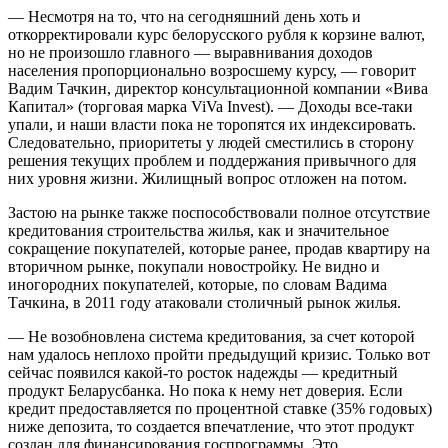
— Несмотря на то, что на сегодняшний день хоть и
откорректировали курс белорусского рубля к корзине валют,
но не произошло главного — выравнивания доходов
населения пропорционально возросшему курсу, — говорит
Вадим Тачкин, директор консультационной компании «Вива
Капитал» (торговая марка ViVa Invest). — Доходы все-таки
упали, и наши власти пока не торопятся их индексировать.
Следовательно, приоритеты у людей сместились в сторону
решения текущих проблем и поддержания привычного для
них уровня жизни. Жилищный вопрос отложен на потом.
Застою на рынке также поспособствовали полное отсутствие
кредитования строительства жилья, как и значительное
сокращение покупателей, которые ранее, продав квартиру на
вторичном рынке, покупали новостройку. Не видно и
иногородних покупателей, которые, по словам Вадима
Тачкина, в 2011 году атаковали столичный рынок жилья.
— Не возобновлена система кредитования, за счет которой
нам удалось неплохо пройти предыдущий кризис. Только вот
сейчас появился какой-то росток надежды — кредитный
продукт Беларусбанка. Но пока к нему нет доверия. Если
кредит предоставляется по процентной ставке (35% годовых)
ниже депозита, то создается впечатление, что этот продукт
создан для финансирования госпрограммы. Это