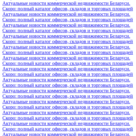
Актуальные новости коммерческой недвижимости Беларуси.
Скоро: полный каталог офисов, складов и торговых площадей
Актуальные новости коммерческой недвижимости Беларуси.
Скоро: полный каталог офисов, складов и торговых площадей
Актуальные новости коммерческой недвижимости Беларуси.
Скоро: полный каталог офисов, складов и торговых площадей
Актуальные новости коммерческой недвижимости Беларуси.
Скоро: полный каталог офисов, складов и торговых площадей
Актуальные новости коммерческой недвижимости Беларуси.
Скоро: полный каталог офисов, складов и торговых площадей
Актуальные новости коммерческой недвижимости Беларуси.
Скоро: полный каталог офисов, складов и торговых площадей
Актуальные новости коммерческой недвижимости Беларуси.
Скоро: полный каталог офисов, складов и торговых площадей
Актуальные новости коммерческой недвижимости Беларуси.
Скоро: полный каталог офисов, складов и торговых площадей
Актуальные новости коммерческой недвижимости Беларуси.
Скоро: полный каталог офисов, складов и торговых площадей
Актуальные новости коммерческой недвижимости Беларуси.
Скоро: полный каталог офисов, складов и торговых площадей
Актуальные новости коммерческой недвижимости Беларуси.
Скоро: полный каталог офисов, складов и торговых площадей
Актуальные новости коммерческой недвижимости Беларуси.
Скоро: полный каталог офисов, складов и торговых площадей
Актуальные новости коммерческой недвижимости Беларуси.