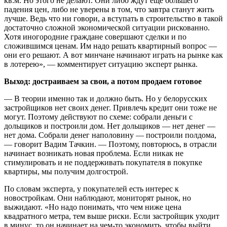
кв.м. Но этого не делают. Они либо ждут еще большего
падения цен, либо не уверены в том, что завтра станут жить
лучше. Ведь что ни говори, а вступать в строительство в такой
достаточно сложной экономической ситуации рискованно.
Хотя иногородние граждане совершают сделки и по
сложившимся ценам. Им надо решать квартирный вопрос —
они его решают. А вот минчане начинают играть на рынке как
в лотерею», — комментирует ситуацию эксперт рынка.
Выход: достраиваем за свои, а потом продаем готовое
— В теории именно так и должно быть. Но у белорусских
застройщиков нет своих денег. Привлечь кредит они тоже не
могут. Поэтому действуют по схеме: собрали деньги с
дольщиков и построили дом. Нет дольщиков — нет денег —
нет дома. Собрали денег наполовину — построили полдома,
— говорит Вадим Тачкин. — Поэтому, повторюсь, в отрасли
начинает возникать новая проблема. Если никак не
стимулировать и не поддерживать покупателя в покупке
квартиры, мы получим долгострой.
По словам эксперта, у покупателей есть интерес к
новостройкам. Они наблюдают, мониторят рынок, но
выжидают. «Но надо понимать, что чем ниже цена
квадратного метра, тем выше риски. Если застройщик уходит
в минус, то он начинает на чем-то экономить, чтобы выйти