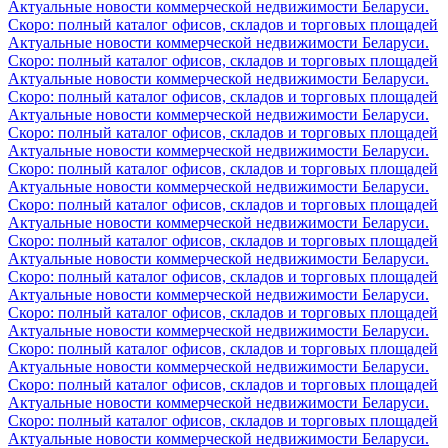
Актуальные новости коммерческой недвижимости Беларуси.
Скоро: полный каталог офисов, складов и торговых площадей
Актуальные новости коммерческой недвижимости Беларуси.
Скоро: полный каталог офисов, складов и торговых площадей
Актуальные новости коммерческой недвижимости Беларуси.
Скоро: полный каталог офисов, складов и торговых площадей
Актуальные новости коммерческой недвижимости Беларуси.
Скоро: полный каталог офисов, складов и торговых площадей
Актуальные новости коммерческой недвижимости Беларуси.
Скоро: полный каталог офисов, складов и торговых площадей
Актуальные новости коммерческой недвижимости Беларуси.
Скоро: полный каталог офисов, складов и торговых площадей
Актуальные новости коммерческой недвижимости Беларуси.
Скоро: полный каталог офисов, складов и торговых площадей
Актуальные новости коммерческой недвижимости Беларуси.
Скоро: полный каталог офисов, складов и торговых площадей
Актуальные новости коммерческой недвижимости Беларуси.
Скоро: полный каталог офисов, складов и торговых площадей
Актуальные новости коммерческой недвижимости Беларуси.
Скоро: полный каталог офисов, складов и торговых площадей
Актуальные новости коммерческой недвижимости Беларуси.
Скоро: полный каталог офисов, складов и торговых площадей
Актуальные новости коммерческой недвижимости Беларуси.
Скоро: полный каталог офисов, складов и торговых площадей
Актуальные новости коммерческой недвижимости Беларуси.