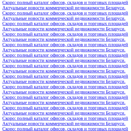
Скоро: полный каталог офисов, складов и торговых площадей
Актуальные новости коммерческой недвижимости Беларуси.
Скоро: полный каталог офисов, складов и торговых площадей
Актуальные новости коммерческой недвижимости Беларуси.
Скоро: полный каталог офисов, складов и торговых площадей
Актуальные новости коммерческой недвижимости Беларуси.
Скоро: полный каталог офисов, складов и торговых площадей
Актуальные новости коммерческой недвижимости Беларуси.
Скоро: полный каталог офисов, складов и торговых площадей
Актуальные новости коммерческой недвижимости Беларуси.
Скоро: полный каталог офисов, складов и торговых площадей
Актуальные новости коммерческой недвижимости Беларуси.
Скоро: полный каталог офисов, складов и торговых площадей
Актуальные новости коммерческой недвижимости Беларуси.
Скоро: полный каталог офисов, складов и торговых площадей
Актуальные новости коммерческой недвижимости Беларуси.
Скоро: полный каталог офисов, складов и торговых площадей
Актуальные новости коммерческой недвижимости Беларуси.
Скоро: полный каталог офисов, складов и торговых площадей
Актуальные новости коммерческой недвижимости Беларуси.
Скоро: полный каталог офисов, складов и торговых площадей
Актуальные новости коммерческой недвижимости Беларуси.
Скоро: полный каталог офисов, складов и торговых площадей
Актуальные новости коммерческой недвижимости Беларуси.
Скоро: полный каталог офисов, складов и торговых площадей