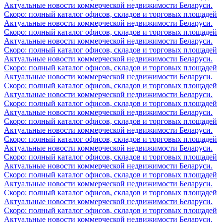
Актуальные новости коммерческой недвижимости Беларуси.
Скоро: полный каталог офисов, складов и торговых площадей
Актуальные новости коммерческой недвижимости Беларуси.
Скоро: полный каталог офисов, складов и торговых площадей
Актуальные новости коммерческой недвижимости Беларуси.
Скоро: полный каталог офисов, складов и торговых площадей
Актуальные новости коммерческой недвижимости Беларуси.
Скоро: полный каталог офисов, складов и торговых площадей
Актуальные новости коммерческой недвижимости Беларуси.
Скоро: полный каталог офисов, складов и торговых площадей
Актуальные новости коммерческой недвижимости Беларуси.
Скоро: полный каталог офисов, складов и торговых площадей
Актуальные новости коммерческой недвижимости Беларуси.
Скоро: полный каталог офисов, складов и торговых площадей
Актуальные новости коммерческой недвижимости Беларуси.
Скоро: полный каталог офисов, складов и торговых площадей
Актуальные новости коммерческой недвижимости Беларуси.
Скоро: полный каталог офисов, складов и торговых площадей
Актуальные новости коммерческой недвижимости Беларуси.
Скоро: полный каталог офисов, складов и торговых площадей
Актуальные новости коммерческой недвижимости Беларуси.
Скоро: полный каталог офисов, складов и торговых площадей
Актуальные новости коммерческой недвижимости Беларуси.
Скоро: полный каталог офисов, складов и торговых площадей
Актуальные новости коммерческой недвижимости Беларуси.