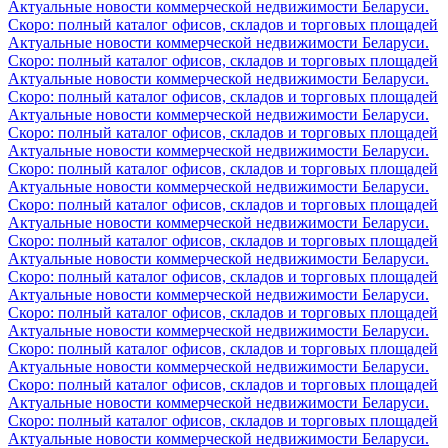
Актуальные новости коммерческой недвижимости Беларуси.
Скоро: полный каталог офисов, складов и торговых площадей
Актуальные новости коммерческой недвижимости Беларуси.
Скоро: полный каталог офисов, складов и торговых площадей
Актуальные новости коммерческой недвижимости Беларуси.
Скоро: полный каталог офисов, складов и торговых площадей
Актуальные новости коммерческой недвижимости Беларуси.
Скоро: полный каталог офисов, складов и торговых площадей
Актуальные новости коммерческой недвижимости Беларуси.
Скоро: полный каталог офисов, складов и торговых площадей
Актуальные новости коммерческой недвижимости Беларуси.
Скоро: полный каталог офисов, складов и торговых площадей
Актуальные новости коммерческой недвижимости Беларуси.
Скоро: полный каталог офисов, складов и торговых площадей
Актуальные новости коммерческой недвижимости Беларуси.
Скоро: полный каталог офисов, складов и торговых площадей
Актуальные новости коммерческой недвижимости Беларуси.
Скоро: полный каталог офисов, складов и торговых площадей
Актуальные новости коммерческой недвижимости Беларуси.
Скоро: полный каталог офисов, складов и торговых площадей
Актуальные новости коммерческой недвижимости Беларуси.
Скоро: полный каталог офисов, складов и торговых площадей
Актуальные новости коммерческой недвижимости Беларуси.
Скоро: полный каталог офисов, складов и торговых площадей
Актуальные новости коммерческой недвижимости Беларуси.