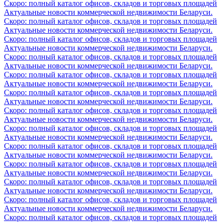
Скоро: полный каталог офисов, складов и торговых площадей
Актуальные новости коммерческой недвижимости Беларуси.
Скоро: полный каталог офисов, складов и торговых площадей
Актуальные новости коммерческой недвижимости Беларуси.
Скоро: полный каталог офисов, складов и торговых площадей
Актуальные новости коммерческой недвижимости Беларуси.
Скоро: полный каталог офисов, складов и торговых площадей
Актуальные новости коммерческой недвижимости Беларуси.
Скоро: полный каталог офисов, складов и торговых площадей
Актуальные новости коммерческой недвижимости Беларуси.
Скоро: полный каталог офисов, складов и торговых площадей
Актуальные новости коммерческой недвижимости Беларуси.
Скоро: полный каталог офисов, складов и торговых площадей
Актуальные новости коммерческой недвижимости Беларуси.
Скоро: полный каталог офисов, складов и торговых площадей
Актуальные новости коммерческой недвижимости Беларуси.
Скоро: полный каталог офисов, складов и торговых площадей
Актуальные новости коммерческой недвижимости Беларуси.
Скоро: полный каталог офисов, складов и торговых площадей
Актуальные новости коммерческой недвижимости Беларуси.
Скоро: полный каталог офисов, складов и торговых площадей
Актуальные новости коммерческой недвижимости Беларуси.
Скоро: полный каталог офисов, складов и торговых площадей
Актуальные новости коммерческой недвижимости Беларуси.
Скоро: полный каталог офисов, складов и торговых площадей