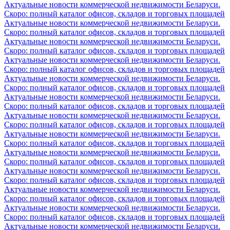
Актуальные новости коммерческой недвижимости Беларуси.
Скоро: полный каталог офисов, складов и торговых площадей
Актуальные новости коммерческой недвижимости Беларуси.
Скоро: полный каталог офисов, складов и торговых площадей
Актуальные новости коммерческой недвижимости Беларуси.
Скоро: полный каталог офисов, складов и торговых площадей
Актуальные новости коммерческой недвижимости Беларуси.
Скоро: полный каталог офисов, складов и торговых площадей
Актуальные новости коммерческой недвижимости Беларуси.
Скоро: полный каталог офисов, складов и торговых площадей
Актуальные новости коммерческой недвижимости Беларуси.
Скоро: полный каталог офисов, складов и торговых площадей
Актуальные новости коммерческой недвижимости Беларуси.
Скоро: полный каталог офисов, складов и торговых площадей
Актуальные новости коммерческой недвижимости Беларуси.
Скоро: полный каталог офисов, складов и торговых площадей
Актуальные новости коммерческой недвижимости Беларуси.
Скоро: полный каталог офисов, складов и торговых площадей
Актуальные новости коммерческой недвижимости Беларуси.
Скоро: полный каталог офисов, складов и торговых площадей
Актуальные новости коммерческой недвижимости Беларуси.
Скоро: полный каталог офисов, складов и торговых площадей
Актуальные новости коммерческой недвижимости Беларуси.
Скоро: полный каталог офисов, складов и торговых площадей
Актуальные новости коммерческой недвижимости Беларуси.