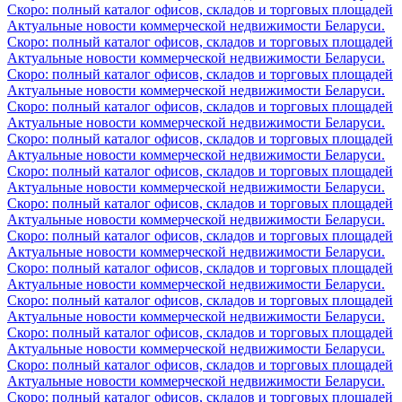
Скоро: полный каталог офисов, складов и торговых площадей
Актуальные новости коммерческой недвижимости Беларуси.
Скоро: полный каталог офисов, складов и торговых площадей
Актуальные новости коммерческой недвижимости Беларуси.
Скоро: полный каталог офисов, складов и торговых площадей
Актуальные новости коммерческой недвижимости Беларуси.
Скоро: полный каталог офисов, складов и торговых площадей
Актуальные новости коммерческой недвижимости Беларуси.
Скоро: полный каталог офисов, складов и торговых площадей
Актуальные новости коммерческой недвижимости Беларуси.
Скоро: полный каталог офисов, складов и торговых площадей
Актуальные новости коммерческой недвижимости Беларуси.
Скоро: полный каталог офисов, складов и торговых площадей
Актуальные новости коммерческой недвижимости Беларуси.
Скоро: полный каталог офисов, складов и торговых площадей
Актуальные новости коммерческой недвижимости Беларуси.
Скоро: полный каталог офисов, складов и торговых площадей
Актуальные новости коммерческой недвижимости Беларуси.
Скоро: полный каталог офисов, складов и торговых площадей
Актуальные новости коммерческой недвижимости Беларуси.
Скоро: полный каталог офисов, складов и торговых площадей
Актуальные новости коммерческой недвижимости Беларуси.
Скоро: полный каталог офисов, складов и торговых площадей
Актуальные новости коммерческой недвижимости Беларуси.
Скоро: полный каталог офисов, складов и торговых площадей