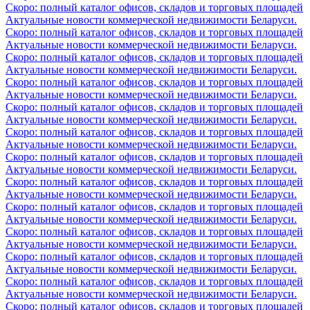
Скоро: полный каталог офисов, складов и торговых площадей
Актуальные новости коммерческой недвижимости Беларуси.
Скоро: полный каталог офисов, складов и торговых площадей
Актуальные новости коммерческой недвижимости Беларуси.
Скоро: полный каталог офисов, складов и торговых площадей
Актуальные новости коммерческой недвижимости Беларуси.
Скоро: полный каталог офисов, складов и торговых площадей
Актуальные новости коммерческой недвижимости Беларуси.
Скоро: полный каталог офисов, складов и торговых площадей
Актуальные новости коммерческой недвижимости Беларуси.
Скоро: полный каталог офисов, складов и торговых площадей
Актуальные новости коммерческой недвижимости Беларуси.
Скоро: полный каталог офисов, складов и торговых площадей
Актуальные новости коммерческой недвижимости Беларуси.
Скоро: полный каталог офисов, складов и торговых площадей
Актуальные новости коммерческой недвижимости Беларуси.
Скоро: полный каталог офисов, складов и торговых площадей
Актуальные новости коммерческой недвижимости Беларуси.
Скоро: полный каталог офисов, складов и торговых площадей
Актуальные новости коммерческой недвижимости Беларуси.
Скоро: полный каталог офисов, складов и торговых площадей
Актуальные новости коммерческой недвижимости Беларуси.
Скоро: полный каталог офисов, складов и торговых площадей
Актуальные новости коммерческой недвижимости Беларуси.
Скоро: полный каталог офисов, складов и торговых площадей