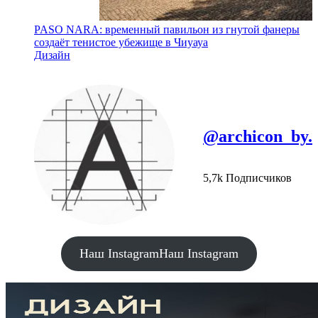
PASO NARA: временный павильон из гнутой фанеры
создаёт тенистое убежище в Чиуауа
Дизайн
@archicon_by.
5,7k Подписчиков
Наш Instagram
Наш Instagram