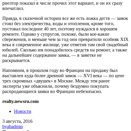
риелтор показал в числе прочих этот вариант, и он их сразу
впечатлил.
Правда, в сказочной истории все же есть ложка дегтя — замок
стоял без электричества, воды и отопления, кроме того,
пустовал последние 40 лет, поэтому нуждался в хорошем
ремонте. Однако у супругов, похоже, были кое-какие
сбережения, и меньше чем за год они превратили особняк XIX
века в современное жилище, уже отметив там свой свадебный
юбилей. Сколько им понадобилось средств на ремонт, а также
на дальнейшее содержание замка, — в заметке не
раскрывается.
Напомним, в прошлом году во Франции на продажу был
выставлен куда более древний замок — XVI века — по цене
трех скромных «двушек» в Москве. Между тем ранее
эксперты уже объяснили, почему бездумно покупать
распродающиеся замки во Франции небезопасно.
realty.newsru.com
Новости
3 августа, 2016
by
abadmin