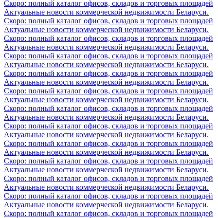
Скоро: полный каталог офисов, складов и торговых площадей
Актуальные новости коммерческой недвижимости Беларуси.
Скоро: полный каталог офисов, складов и торговых площадей
Актуальные новости коммерческой недвижимости Беларуси.
Скоро: полный каталог офисов, складов и торговых площадей
Актуальные новости коммерческой недвижимости Беларуси.
Скоро: полный каталог офисов, складов и торговых площадей
Актуальные новости коммерческой недвижимости Беларуси.
Скоро: полный каталог офисов, складов и торговых площадей
Актуальные новости коммерческой недвижимости Беларуси.
Скоро: полный каталог офисов, складов и торговых площадей
Актуальные новости коммерческой недвижимости Беларуси.
Скоро: полный каталог офисов, складов и торговых площадей
Актуальные новости коммерческой недвижимости Беларуси.
Скоро: полный каталог офисов, складов и торговых площадей
Актуальные новости коммерческой недвижимости Беларуси.
Скоро: полный каталог офисов, складов и торговых площадей
Актуальные новости коммерческой недвижимости Беларуси.
Скоро: полный каталог офисов, складов и торговых площадей
Актуальные новости коммерческой недвижимости Беларуси.
Скоро: полный каталог офисов, складов и торговых площадей
Актуальные новости коммерческой недвижимости Беларуси.
Скоро: полный каталог офисов, складов и торговых площадей
Актуальные новости коммерческой недвижимости Беларуси.
Скоро: полный каталог офисов, складов и торговых площадей