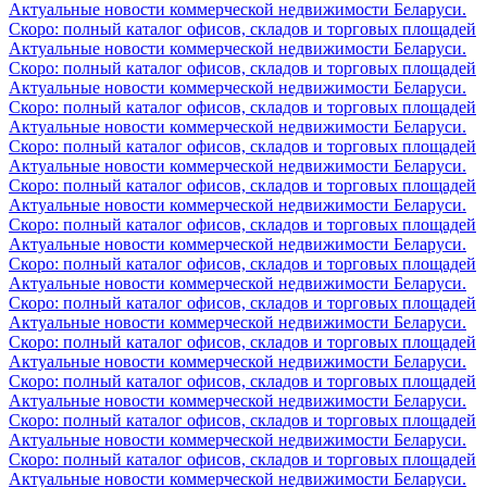
Актуальные новости коммерческой недвижимости Беларуси.
Скоро: полный каталог офисов, складов и торговых площадей
Актуальные новости коммерческой недвижимости Беларуси.
Скоро: полный каталог офисов, складов и торговых площадей
Актуальные новости коммерческой недвижимости Беларуси.
Скоро: полный каталог офисов, складов и торговых площадей
Актуальные новости коммерческой недвижимости Беларуси.
Скоро: полный каталог офисов, складов и торговых площадей
Актуальные новости коммерческой недвижимости Беларуси.
Скоро: полный каталог офисов, складов и торговых площадей
Актуальные новости коммерческой недвижимости Беларуси.
Скоро: полный каталог офисов, складов и торговых площадей
Актуальные новости коммерческой недвижимости Беларуси.
Скоро: полный каталог офисов, складов и торговых площадей
Актуальные новости коммерческой недвижимости Беларуси.
Скоро: полный каталог офисов, складов и торговых площадей
Актуальные новости коммерческой недвижимости Беларуси.
Скоро: полный каталог офисов, складов и торговых площадей
Актуальные новости коммерческой недвижимости Беларуси.
Скоро: полный каталог офисов, складов и торговых площадей
Актуальные новости коммерческой недвижимости Беларуси.
Скоро: полный каталог офисов, складов и торговых площадей
Актуальные новости коммерческой недвижимости Беларуси.
Скоро: полный каталог офисов, складов и торговых площадей
Актуальные новости коммерческой недвижимости Беларуси.