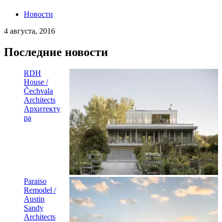
Новости
4 августа, 2016
Последние новости
RDH
House /
Čechvala
Architects
Архитекту
ра
Paraiso
Remodel /
Austin
Sandy
Architects