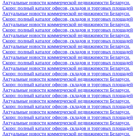
Актуальные новости коммерческой недвижимости Беларуси.
Скоро: полный каталог офисов, складов и торговых площадей
Актуальные новости коммерческой недвижимости Беларуси.
Скоро: полный каталог офисов, складов и торговых площадей
Актуальные новости коммерческой недвижимости Беларуси.
Скоро: полный каталог офисов, складов и торговых площадей
Актуальные новости коммерческой недвижимости Беларуси.
Скоро: полный каталог офисов, складов и торговых площадей
Актуальные новости коммерческой недвижимости Беларуси.
Скоро: полный каталог офисов, складов и торговых площадей
Актуальные новости коммерческой недвижимости Беларуси.
Скоро: полный каталог офисов, складов и торговых площадей
Актуальные новости коммерческой недвижимости Беларуси.
Скоро: полный каталог офисов, складов и торговых площадей
Актуальные новости коммерческой недвижимости Беларуси.
Скоро: полный каталог офисов, складов и торговых площадей
Актуальные новости коммерческой недвижимости Беларуси.
Скоро: полный каталог офисов, складов и торговых площадей
Актуальные новости коммерческой недвижимости Беларуси.
Скоро: полный каталог офисов, складов и торговых площадей
Актуальные новости коммерческой недвижимости Беларуси.
Скоро: полный каталог офисов, складов и торговых площадей
Актуальные новости коммерческой недвижимости Беларуси.
Скоро: полный каталог офисов, складов и торговых площадей
Актуальные новости коммерческой недвижимости Беларуси.