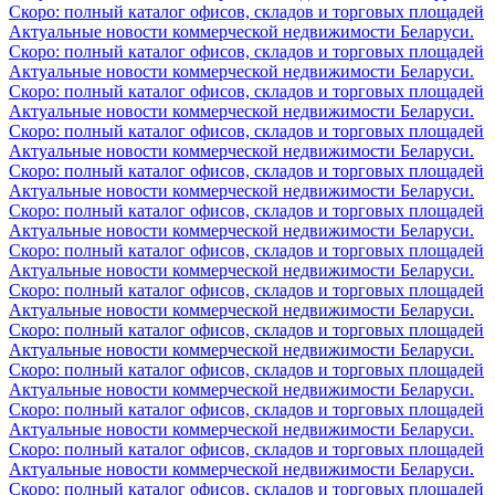
Скоро: полный каталог офисов, складов и торговых площадей
Актуальные новости коммерческой недвижимости Беларуси.
Скоро: полный каталог офисов, складов и торговых площадей
Актуальные новости коммерческой недвижимости Беларуси.
Скоро: полный каталог офисов, складов и торговых площадей
Актуальные новости коммерческой недвижимости Беларуси.
Скоро: полный каталог офисов, складов и торговых площадей
Актуальные новости коммерческой недвижимости Беларуси.
Скоро: полный каталог офисов, складов и торговых площадей
Актуальные новости коммерческой недвижимости Беларуси.
Скоро: полный каталог офисов, складов и торговых площадей
Актуальные новости коммерческой недвижимости Беларуси.
Скоро: полный каталог офисов, складов и торговых площадей
Актуальные новости коммерческой недвижимости Беларуси.
Скоро: полный каталог офисов, складов и торговых площадей
Актуальные новости коммерческой недвижимости Беларуси.
Скоро: полный каталог офисов, складов и торговых площадей
Актуальные новости коммерческой недвижимости Беларуси.
Скоро: полный каталог офисов, складов и торговых площадей
Актуальные новости коммерческой недвижимости Беларуси.
Скоро: полный каталог офисов, складов и торговых площадей
Актуальные новости коммерческой недвижимости Беларуси.
Скоро: полный каталог офисов, складов и торговых площадей
Актуальные новости коммерческой недвижимости Беларуси.
Скоро: полный каталог офисов, складов и торговых площадей