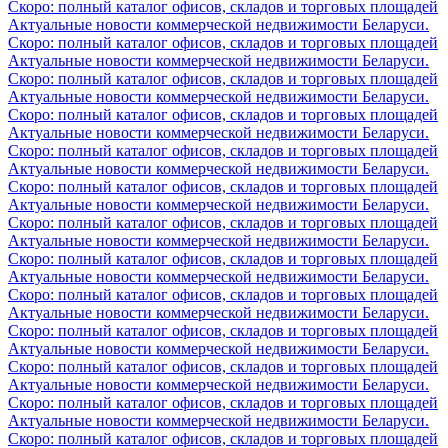
Скоро: полный каталог офисов, складов и торговых площадей
Актуальные новости коммерческой недвижимости Беларуси.
Скоро: полный каталог офисов, складов и торговых площадей
Актуальные новости коммерческой недвижимости Беларуси.
Скоро: полный каталог офисов, складов и торговых площадей
Актуальные новости коммерческой недвижимости Беларуси.
Скоро: полный каталог офисов, складов и торговых площадей
Актуальные новости коммерческой недвижимости Беларуси.
Скоро: полный каталог офисов, складов и торговых площадей
Актуальные новости коммерческой недвижимости Беларуси.
Скоро: полный каталог офисов, складов и торговых площадей
Актуальные новости коммерческой недвижимости Беларуси.
Скоро: полный каталог офисов, складов и торговых площадей
Актуальные новости коммерческой недвижимости Беларуси.
Скоро: полный каталог офисов, складов и торговых площадей
Актуальные новости коммерческой недвижимости Беларуси.
Скоро: полный каталог офисов, складов и торговых площадей
Актуальные новости коммерческой недвижимости Беларуси.
Скоро: полный каталог офисов, складов и торговых площадей
Актуальные новости коммерческой недвижимости Беларуси.
Скоро: полный каталог офисов, складов и торговых площадей
Актуальные новости коммерческой недвижимости Беларуси.
Скоро: полный каталог офисов, складов и торговых площадей
Актуальные новости коммерческой недвижимости Беларуси.
Скоро: полный каталог офисов, складов и торговых площадей