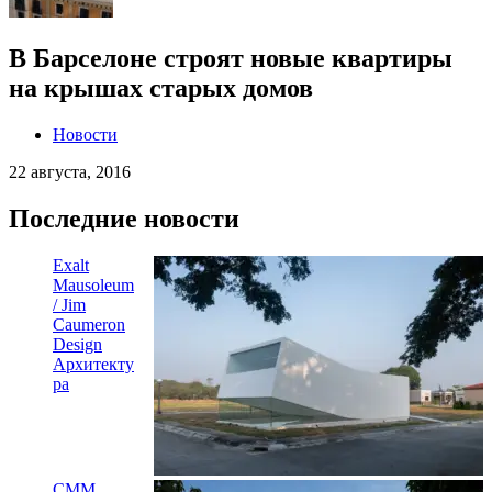
В Барселоне строят новые квартиры
на крышах старых домов
Новости
22 августа, 2016
Последние новости
Exalt
Mausoleum
/ Jim
Caumeron
Design
Архитекту
ра
CMM