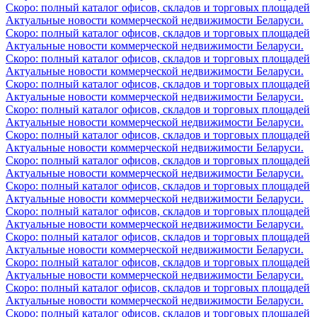
Скоро: полный каталог офисов, складов и торговых площадей
Актуальные новости коммерческой недвижимости Беларуси.
Скоро: полный каталог офисов, складов и торговых площадей
Актуальные новости коммерческой недвижимости Беларуси.
Скоро: полный каталог офисов, складов и торговых площадей
Актуальные новости коммерческой недвижимости Беларуси.
Скоро: полный каталог офисов, складов и торговых площадей
Актуальные новости коммерческой недвижимости Беларуси.
Скоро: полный каталог офисов, складов и торговых площадей
Актуальные новости коммерческой недвижимости Беларуси.
Скоро: полный каталог офисов, складов и торговых площадей
Актуальные новости коммерческой недвижимости Беларуси.
Скоро: полный каталог офисов, складов и торговых площадей
Актуальные новости коммерческой недвижимости Беларуси.
Скоро: полный каталог офисов, складов и торговых площадей
Актуальные новости коммерческой недвижимости Беларуси.
Скоро: полный каталог офисов, складов и торговых площадей
Актуальные новости коммерческой недвижимости Беларуси.
Скоро: полный каталог офисов, складов и торговых площадей
Актуальные новости коммерческой недвижимости Беларуси.
Скоро: полный каталог офисов, складов и торговых площадей
Актуальные новости коммерческой недвижимости Беларуси.
Скоро: полный каталог офисов, складов и торговых площадей
Актуальные новости коммерческой недвижимости Беларуси.
Скоро: полный каталог офисов, складов и торговых площадей