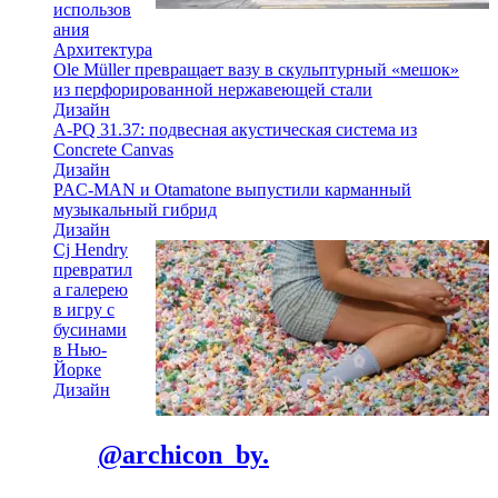
использов
ания
Архитектура
Ole Müller превращает вазу в скульптурный «мешок»
из перфорированной нержавеющей стали
Дизайн
A-PQ 31.37: подвесная акустическая система из
Concrete Canvas
Дизайн
PAC-MAN и Otamatone выпустили карманный
музыкальный гибрид
Дизайн
Cj Hendry
превратил
а галерею
в игру с
бусинами
в Нью-
Йорке
Дизайн
@archicon_by.