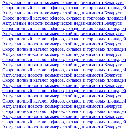
Актуальные новости коммерческой недвижимости Беларуси.
Скоро: полный каталог офисов, складов и торговых площадей
Актуальные новости коммерческой недвижимости Беларуси.
Скоро: полный каталог офисов, складов и торговых площадей
Актуальные новости коммерческой недвижимости Беларуси.
Скоро: полный каталог офисов, складов и торговых площадей
Актуальные новости коммерческой недвижимости Беларуси.
Скоро: полный каталог офисов, складов и торговых площадей
Актуальные новости коммерческой недвижимости Беларуси.
Скоро: полный каталог офисов, складов и торговых площадей
Актуальные новости коммерческой недвижимости Беларуси.
Скоро: полный каталог офисов, складов и торговых площадей
Актуальные новости коммерческой недвижимости Беларуси.
Скоро: полный каталог офисов, складов и торговых площадей
Актуальные новости коммерческой недвижимости Беларуси.
Скоро: полный каталог офисов, складов и торговых площадей
Актуальные новости коммерческой недвижимости Беларуси.
Скоро: полный каталог офисов, складов и торговых площадей
Актуальные новости коммерческой недвижимости Беларуси.
Скоро: полный каталог офисов, складов и торговых площадей
Актуальные новости коммерческой недвижимости Беларуси.
Скоро: полный каталог офисов, складов и торговых площадей
Актуальные новости коммерческой недвижимости Беларуси.
Скоро: полный каталог офисов, складов и торговых площадей
Актуальные новости коммерческой недвижимости Беларуси.