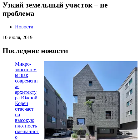
Узкий земельный участок – не
проблема
Новости
10 июля, 2019
Последние новости
Микро-
экосистем
ы: как
современн
ая
архитекту
ра Южной
Кореи
отвечает
на
высокую
плотность
смешанног
о