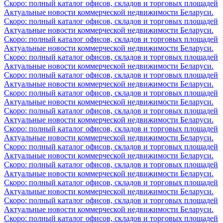
Скоро: полный каталог офисов, складов и торговых площадей
Актуальные новости коммерческой недвижимости Беларуси.
Скоро: полный каталог офисов, складов и торговых площадей
Актуальные новости коммерческой недвижимости Беларуси.
Скоро: полный каталог офисов, складов и торговых площадей
Актуальные новости коммерческой недвижимости Беларуси.
Скоро: полный каталог офисов, складов и торговых площадей
Актуальные новости коммерческой недвижимости Беларуси.
Скоро: полный каталог офисов, складов и торговых площадей
Актуальные новости коммерческой недвижимости Беларуси.
Скоро: полный каталог офисов, складов и торговых площадей
Актуальные новости коммерческой недвижимости Беларуси.
Скоро: полный каталог офисов, складов и торговых площадей
Актуальные новости коммерческой недвижимости Беларуси.
Скоро: полный каталог офисов, складов и торговых площадей
Актуальные новости коммерческой недвижимости Беларуси.
Скоро: полный каталог офисов, складов и торговых площадей
Актуальные новости коммерческой недвижимости Беларуси.
Скоро: полный каталог офисов, складов и торговых площадей
Актуальные новости коммерческой недвижимости Беларуси.
Скоро: полный каталог офисов, складов и торговых площадей
Актуальные новости коммерческой недвижимости Беларуси.
Скоро: полный каталог офисов, складов и торговых площадей
Актуальные новости коммерческой недвижимости Беларуси.
Скоро: полный каталог офисов, складов и торговых площадей