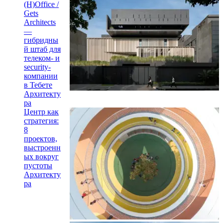
(H)Office /
Gets
Architects
—
гибридны
й штаб для
телеком- и
security-
компании
в Тебете
Архитекту
ра
Центр как
стратегия:
8
проектов,
выстроенн
ых вокруг
пустоты
Архитекту
ра