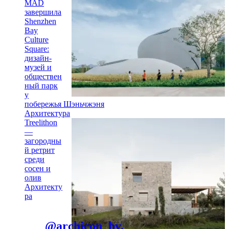
MAD
завершила
Shenzhen
Bay
Culture
Square:
дизайн-
музей и
обществен
ный парк
у
побережья Шэньчжэня
Архитектура
Treelithon
—
загородны
й ретрит
среди
сосен и
олив
Архитекту
ра
@archicon_by.