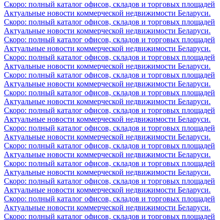
Скоро: полный каталог офисов, складов и торговых площадей
Актуальные новости коммерческой недвижимости Беларуси.
Скоро: полный каталог офисов, складов и торговых площадей
Актуальные новости коммерческой недвижимости Беларуси.
Скоро: полный каталог офисов, складов и торговых площадей
Актуальные новости коммерческой недвижимости Беларуси.
Скоро: полный каталог офисов, складов и торговых площадей
Актуальные новости коммерческой недвижимости Беларуси.
Скоро: полный каталог офисов, складов и торговых площадей
Актуальные новости коммерческой недвижимости Беларуси.
Скоро: полный каталог офисов, складов и торговых площадей
Актуальные новости коммерческой недвижимости Беларуси.
Скоро: полный каталог офисов, складов и торговых площадей
Актуальные новости коммерческой недвижимости Беларуси.
Скоро: полный каталог офисов, складов и торговых площадей
Актуальные новости коммерческой недвижимости Беларуси.
Скоро: полный каталог офисов, складов и торговых площадей
Актуальные новости коммерческой недвижимости Беларуси.
Скоро: полный каталог офисов, складов и торговых площадей
Актуальные новости коммерческой недвижимости Беларуси.
Скоро: полный каталог офисов, складов и торговых площадей
Актуальные новости коммерческой недвижимости Беларуси.
Скоро: полный каталог офисов, складов и торговых площадей
Актуальные новости коммерческой недвижимости Беларуси.
Скоро: полный каталог офисов, складов и торговых площадей