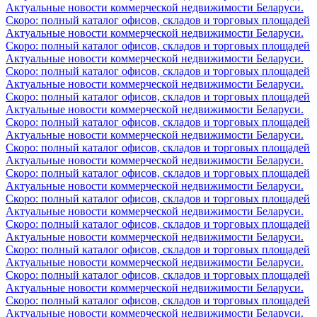
Актуальные новости коммерческой недвижимости Беларуси.
Скоро: полный каталог офисов, складов и торговых площадей
Актуальные новости коммерческой недвижимости Беларуси.
Скоро: полный каталог офисов, складов и торговых площадей
Актуальные новости коммерческой недвижимости Беларуси.
Скоро: полный каталог офисов, складов и торговых площадей
Актуальные новости коммерческой недвижимости Беларуси.
Скоро: полный каталог офисов, складов и торговых площадей
Актуальные новости коммерческой недвижимости Беларуси.
Скоро: полный каталог офисов, складов и торговых площадей
Актуальные новости коммерческой недвижимости Беларуси.
Скоро: полный каталог офисов, складов и торговых площадей
Актуальные новости коммерческой недвижимости Беларуси.
Скоро: полный каталог офисов, складов и торговых площадей
Актуальные новости коммерческой недвижимости Беларуси.
Скоро: полный каталог офисов, складов и торговых площадей
Актуальные новости коммерческой недвижимости Беларуси.
Скоро: полный каталог офисов, складов и торговых площадей
Актуальные новости коммерческой недвижимости Беларуси.
Скоро: полный каталог офисов, складов и торговых площадей
Актуальные новости коммерческой недвижимости Беларуси.
Скоро: полный каталог офисов, складов и торговых площадей
Актуальные новости коммерческой недвижимости Беларуси.
Скоро: полный каталог офисов, складов и торговых площадей
Актуальные новости коммерческой недвижимости Беларуси.