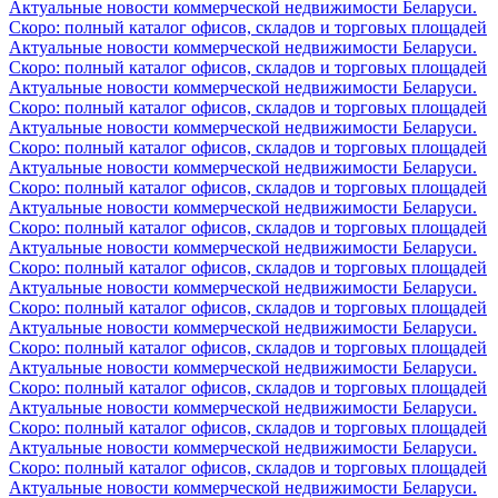
Актуальные новости коммерческой недвижимости Беларуси.
Скоро: полный каталог офисов, складов и торговых площадей
Актуальные новости коммерческой недвижимости Беларуси.
Скоро: полный каталог офисов, складов и торговых площадей
Актуальные новости коммерческой недвижимости Беларуси.
Скоро: полный каталог офисов, складов и торговых площадей
Актуальные новости коммерческой недвижимости Беларуси.
Скоро: полный каталог офисов, складов и торговых площадей
Актуальные новости коммерческой недвижимости Беларуси.
Скоро: полный каталог офисов, складов и торговых площадей
Актуальные новости коммерческой недвижимости Беларуси.
Скоро: полный каталог офисов, складов и торговых площадей
Актуальные новости коммерческой недвижимости Беларуси.
Скоро: полный каталог офисов, складов и торговых площадей
Актуальные новости коммерческой недвижимости Беларуси.
Скоро: полный каталог офисов, складов и торговых площадей
Актуальные новости коммерческой недвижимости Беларуси.
Скоро: полный каталог офисов, складов и торговых площадей
Актуальные новости коммерческой недвижимости Беларуси.
Скоро: полный каталог офисов, складов и торговых площадей
Актуальные новости коммерческой недвижимости Беларуси.
Скоро: полный каталог офисов, складов и торговых площадей
Актуальные новости коммерческой недвижимости Беларуси.
Скоро: полный каталог офисов, складов и торговых площадей
Актуальные новости коммерческой недвижимости Беларуси.