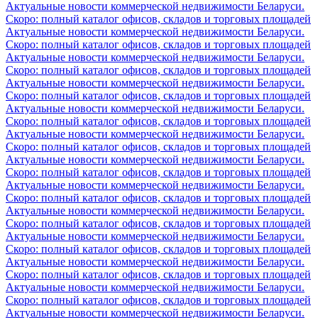
Актуальные новости коммерческой недвижимости Беларуси.
Скоро: полный каталог офисов, складов и торговых площадей
Актуальные новости коммерческой недвижимости Беларуси.
Скоро: полный каталог офисов, складов и торговых площадей
Актуальные новости коммерческой недвижимости Беларуси.
Скоро: полный каталог офисов, складов и торговых площадей
Актуальные новости коммерческой недвижимости Беларуси.
Скоро: полный каталог офисов, складов и торговых площадей
Актуальные новости коммерческой недвижимости Беларуси.
Скоро: полный каталог офисов, складов и торговых площадей
Актуальные новости коммерческой недвижимости Беларуси.
Скоро: полный каталог офисов, складов и торговых площадей
Актуальные новости коммерческой недвижимости Беларуси.
Скоро: полный каталог офисов, складов и торговых площадей
Актуальные новости коммерческой недвижимости Беларуси.
Скоро: полный каталог офисов, складов и торговых площадей
Актуальные новости коммерческой недвижимости Беларуси.
Скоро: полный каталог офисов, складов и торговых площадей
Актуальные новости коммерческой недвижимости Беларуси.
Скоро: полный каталог офисов, складов и торговых площадей
Актуальные новости коммерческой недвижимости Беларуси.
Скоро: полный каталог офисов, складов и торговых площадей
Актуальные новости коммерческой недвижимости Беларуси.
Скоро: полный каталог офисов, складов и торговых площадей
Актуальные новости коммерческой недвижимости Беларуси.