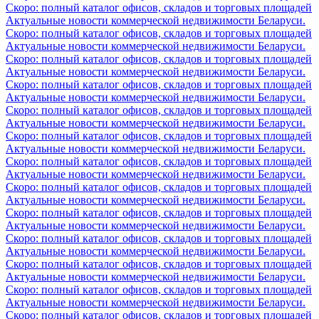
Скоро: полный каталог офисов, складов и торговых площадей
Актуальные новости коммерческой недвижимости Беларуси.
Скоро: полный каталог офисов, складов и торговых площадей
Актуальные новости коммерческой недвижимости Беларуси.
Скоро: полный каталог офисов, складов и торговых площадей
Актуальные новости коммерческой недвижимости Беларуси.
Скоро: полный каталог офисов, складов и торговых площадей
Актуальные новости коммерческой недвижимости Беларуси.
Скоро: полный каталог офисов, складов и торговых площадей
Актуальные новости коммерческой недвижимости Беларуси.
Скоро: полный каталог офисов, складов и торговых площадей
Актуальные новости коммерческой недвижимости Беларуси.
Скоро: полный каталог офисов, складов и торговых площадей
Актуальные новости коммерческой недвижимости Беларуси.
Скоро: полный каталог офисов, складов и торговых площадей
Актуальные новости коммерческой недвижимости Беларуси.
Скоро: полный каталог офисов, складов и торговых площадей
Актуальные новости коммерческой недвижимости Беларуси.
Скоро: полный каталог офисов, складов и торговых площадей
Актуальные новости коммерческой недвижимости Беларуси.
Скоро: полный каталог офисов, складов и торговых площадей
Актуальные новости коммерческой недвижимости Беларуси.
Скоро: полный каталог офисов, складов и торговых площадей
Актуальные новости коммерческой недвижимости Беларуси.
Скоро: полный каталог офисов, складов и торговых площадей