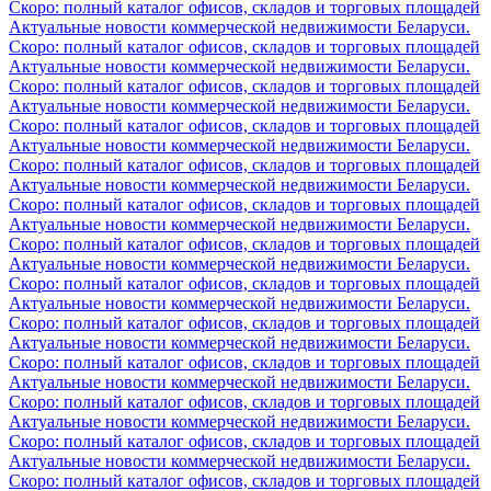
Скоро: полный каталог офисов, складов и торговых площадей
Актуальные новости коммерческой недвижимости Беларуси.
Скоро: полный каталог офисов, складов и торговых площадей
Актуальные новости коммерческой недвижимости Беларуси.
Скоро: полный каталог офисов, складов и торговых площадей
Актуальные новости коммерческой недвижимости Беларуси.
Скоро: полный каталог офисов, складов и торговых площадей
Актуальные новости коммерческой недвижимости Беларуси.
Скоро: полный каталог офисов, складов и торговых площадей
Актуальные новости коммерческой недвижимости Беларуси.
Скоро: полный каталог офисов, складов и торговых площадей
Актуальные новости коммерческой недвижимости Беларуси.
Скоро: полный каталог офисов, складов и торговых площадей
Актуальные новости коммерческой недвижимости Беларуси.
Скоро: полный каталог офисов, складов и торговых площадей
Актуальные новости коммерческой недвижимости Беларуси.
Скоро: полный каталог офисов, складов и торговых площадей
Актуальные новости коммерческой недвижимости Беларуси.
Скоро: полный каталог офисов, складов и торговых площадей
Актуальные новости коммерческой недвижимости Беларуси.
Скоро: полный каталог офисов, складов и торговых площадей
Актуальные новости коммерческой недвижимости Беларуси.
Скоро: полный каталог офисов, складов и торговых площадей
Актуальные новости коммерческой недвижимости Беларуси.
Скоро: полный каталог офисов, складов и торговых площадей