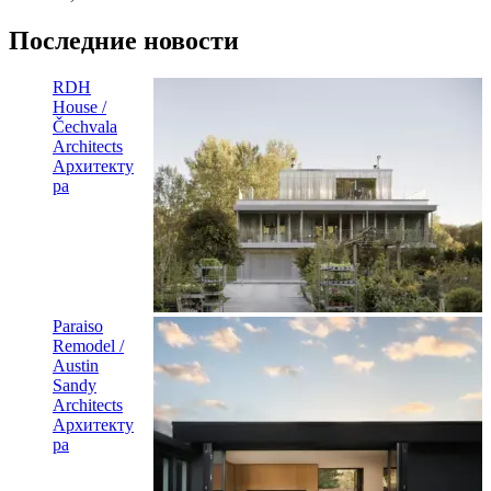
Последние новости
RDH
House /
Čechvala
Architects
Архитекту
ра
Paraiso
Remodel /
Austin
Sandy
Architects
Архитекту
ра