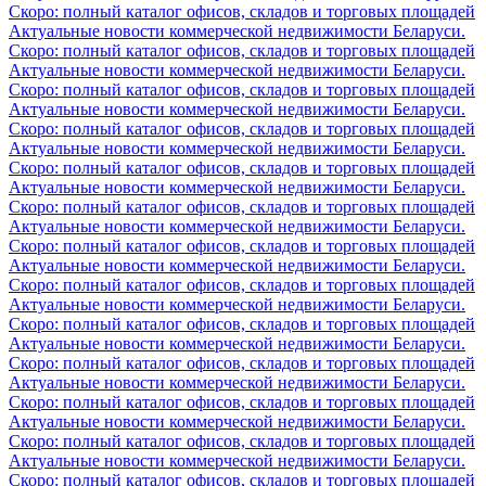
Скоро: полный каталог офисов, складов и торговых площадей
Актуальные новости коммерческой недвижимости Беларуси.
Скоро: полный каталог офисов, складов и торговых площадей
Актуальные новости коммерческой недвижимости Беларуси.
Скоро: полный каталог офисов, складов и торговых площадей
Актуальные новости коммерческой недвижимости Беларуси.
Скоро: полный каталог офисов, складов и торговых площадей
Актуальные новости коммерческой недвижимости Беларуси.
Скоро: полный каталог офисов, складов и торговых площадей
Актуальные новости коммерческой недвижимости Беларуси.
Скоро: полный каталог офисов, складов и торговых площадей
Актуальные новости коммерческой недвижимости Беларуси.
Скоро: полный каталог офисов, складов и торговых площадей
Актуальные новости коммерческой недвижимости Беларуси.
Скоро: полный каталог офисов, складов и торговых площадей
Актуальные новости коммерческой недвижимости Беларуси.
Скоро: полный каталог офисов, складов и торговых площадей
Актуальные новости коммерческой недвижимости Беларуси.
Скоро: полный каталог офисов, складов и торговых площадей
Актуальные новости коммерческой недвижимости Беларуси.
Скоро: полный каталог офисов, складов и торговых площадей
Актуальные новости коммерческой недвижимости Беларуси.
Скоро: полный каталог офисов, складов и торговых площадей
Актуальные новости коммерческой недвижимости Беларуси.
Скоро: полный каталог офисов, складов и торговых площадей