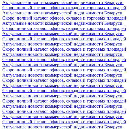
Актуальные новости коммерческой недвижимости Беларуси.
Скоро: полный каталог офисов, складов и торговых площадей
Актуальные новости коммерческой недвижимости Беларуси.
Скоро: полный каталог офисов, складов и торговых площадей
Актуальные новости коммерческой недвижимости Беларуси.
Скоро: полный каталог офисов, складов и торговых площадей
Актуальные новости коммерческой недвижимости Беларуси.
Скоро: полный каталог офисов, складов и торговых площадей
Актуальные новости коммерческой недвижимости Беларуси.
Скоро: полный каталог офисов, складов и торговых площадей
Актуальные новости коммерческой недвижимости Беларуси.
Скоро: полный каталог офисов, складов и торговых площадей
Актуальные новости коммерческой недвижимости Беларуси.
Скоро: полный каталог офисов, складов и торговых площадей
Актуальные новости коммерческой недвижимости Беларуси.
Скоро: полный каталог офисов, складов и торговых площадей
Актуальные новости коммерческой недвижимости Беларуси.
Скоро: полный каталог офисов, складов и торговых площадей
Актуальные новости коммерческой недвижимости Беларуси.
Скоро: полный каталог офисов, складов и торговых площадей
Актуальные новости коммерческой недвижимости Беларуси.
Скоро: полный каталог офисов, складов и торговых площадей
Актуальные новости коммерческой недвижимости Беларуси.
Скоро: полный каталог офисов, складов и торговых площадей
Актуальные новости коммерческой недвижимости Беларуси.