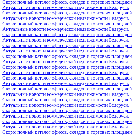
Скоро: полный каталог офисов, складов и торговых площадей
Актуальные новости коммерческой недвижимости Беларуси.
Скоро: полный каталог офисов, складов и торговых площадей
Актуальные новости коммерческой недвижимости Беларуси.
Скоро: полный каталог офисов, складов и торговых площадей
Актуальные новости коммерческой недвижимости Беларуси.
Скоро: полный каталог офисов, складов и торговых площадей
Актуальные новости коммерческой недвижимости Беларуси.
Скоро: полный каталог офисов, складов и торговых площадей
Актуальные новости коммерческой недвижимости Беларуси.
Скоро: полный каталог офисов, складов и торговых площадей
Актуальные новости коммерческой недвижимости Беларуси.
Скоро: полный каталог офисов, складов и торговых площадей
Актуальные новости коммерческой недвижимости Беларуси.
Скоро: полный каталог офисов, складов и торговых площадей
Актуальные новости коммерческой недвижимости Беларуси.
Скоро: полный каталог офисов, складов и торговых площадей
Актуальные новости коммерческой недвижимости Беларуси.
Скоро: полный каталог офисов, складов и торговых площадей
Актуальные новости коммерческой недвижимости Беларуси.
Скоро: полный каталог офисов, складов и торговых площадей
Актуальные новости коммерческой недвижимости Беларуси.
Скоро: полный каталог офисов, складов и торговых площадей
Актуальные новости коммерческой недвижимости Беларуси.
Скоро: полный каталог офисов, складов и торговых площадей