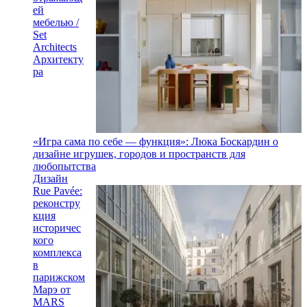
ей
мебелью /
Set
Architects
Архитекту
ра
«Игра сама по себе — функция»: Люка Боскардин о
дизайне игрушек, городов и пространств для
любопытства
Дизайн
Rue Pavée:
реконстру
кция
историчес
кого
комплекса
в
парижском
Марэ от
MARS