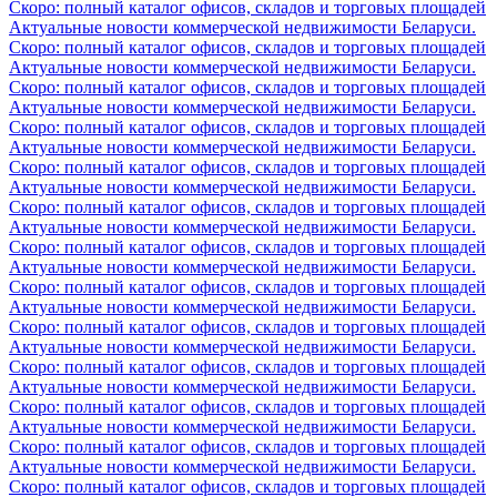
Скоро: полный каталог офисов, складов и торговых площадей
Актуальные новости коммерческой недвижимости Беларуси.
Скоро: полный каталог офисов, складов и торговых площадей
Актуальные новости коммерческой недвижимости Беларуси.
Скоро: полный каталог офисов, складов и торговых площадей
Актуальные новости коммерческой недвижимости Беларуси.
Скоро: полный каталог офисов, складов и торговых площадей
Актуальные новости коммерческой недвижимости Беларуси.
Скоро: полный каталог офисов, складов и торговых площадей
Актуальные новости коммерческой недвижимости Беларуси.
Скоро: полный каталог офисов, складов и торговых площадей
Актуальные новости коммерческой недвижимости Беларуси.
Скоро: полный каталог офисов, складов и торговых площадей
Актуальные новости коммерческой недвижимости Беларуси.
Скоро: полный каталог офисов, складов и торговых площадей
Актуальные новости коммерческой недвижимости Беларуси.
Скоро: полный каталог офисов, складов и торговых площадей
Актуальные новости коммерческой недвижимости Беларуси.
Скоро: полный каталог офисов, складов и торговых площадей
Актуальные новости коммерческой недвижимости Беларуси.
Скоро: полный каталог офисов, складов и торговых площадей
Актуальные новости коммерческой недвижимости Беларуси.
Скоро: полный каталог офисов, складов и торговых площадей
Актуальные новости коммерческой недвижимости Беларуси.
Скоро: полный каталог офисов, складов и торговых площадей