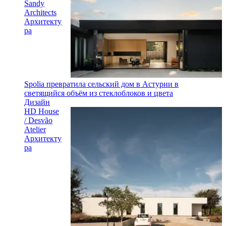
Sandy
Architects
Архитекту
ра
Spolia превратила сельский дом в Астурии в
светящийся объём из стеклоблоков и цвета
Дизайн
HD House
/ Desvão
Atelier
Архитекту
ра