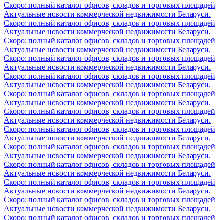
Скоро: полный каталог офисов, складов и торговых площадей
Актуальные новости коммерческой недвижимости Беларуси.
Скоро: полный каталог офисов, складов и торговых площадей
Актуальные новости коммерческой недвижимости Беларуси.
Скоро: полный каталог офисов, складов и торговых площадей
Актуальные новости коммерческой недвижимости Беларуси.
Скоро: полный каталог офисов, складов и торговых площадей
Актуальные новости коммерческой недвижимости Беларуси.
Скоро: полный каталог офисов, складов и торговых площадей
Актуальные новости коммерческой недвижимости Беларуси.
Скоро: полный каталог офисов, складов и торговых площадей
Актуальные новости коммерческой недвижимости Беларуси.
Скоро: полный каталог офисов, складов и торговых площадей
Актуальные новости коммерческой недвижимости Беларуси.
Скоро: полный каталог офисов, складов и торговых площадей
Актуальные новости коммерческой недвижимости Беларуси.
Скоро: полный каталог офисов, складов и торговых площадей
Актуальные новости коммерческой недвижимости Беларуси.
Скоро: полный каталог офисов, складов и торговых площадей
Актуальные новости коммерческой недвижимости Беларуси.
Скоро: полный каталог офисов, складов и торговых площадей
Актуальные новости коммерческой недвижимости Беларуси.
Скоро: полный каталог офисов, складов и торговых площадей
Актуальные новости коммерческой недвижимости Беларуси.
Скоро: полный каталог офисов, складов и торговых площадей