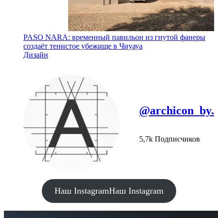
PASO NARA: временный павильон из гнутой фанеры
создаёт тенистое убежище в Чиуауа
Дизайн
@archicon_by.
5,7k Подписчиков
Наш Instagram
Наш Instagram