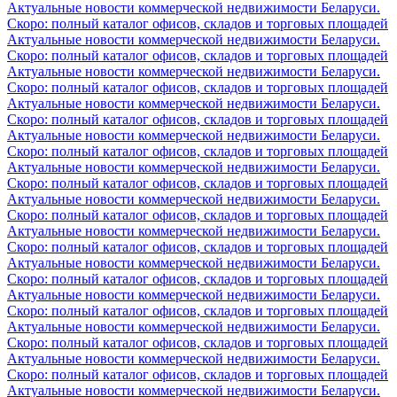
Актуальные новости коммерческой недвижимости Беларуси.
Скоро: полный каталог офисов, складов и торговых площадей
Актуальные новости коммерческой недвижимости Беларуси.
Скоро: полный каталог офисов, складов и торговых площадей
Актуальные новости коммерческой недвижимости Беларуси.
Скоро: полный каталог офисов, складов и торговых площадей
Актуальные новости коммерческой недвижимости Беларуси.
Скоро: полный каталог офисов, складов и торговых площадей
Актуальные новости коммерческой недвижимости Беларуси.
Скоро: полный каталог офисов, складов и торговых площадей
Актуальные новости коммерческой недвижимости Беларуси.
Скоро: полный каталог офисов, складов и торговых площадей
Актуальные новости коммерческой недвижимости Беларуси.
Скоро: полный каталог офисов, складов и торговых площадей
Актуальные новости коммерческой недвижимости Беларуси.
Скоро: полный каталог офисов, складов и торговых площадей
Актуальные новости коммерческой недвижимости Беларуси.
Скоро: полный каталог офисов, складов и торговых площадей
Актуальные новости коммерческой недвижимости Беларуси.
Скоро: полный каталог офисов, складов и торговых площадей
Актуальные новости коммерческой недвижимости Беларуси.
Скоро: полный каталог офисов, складов и торговых площадей
Актуальные новости коммерческой недвижимости Беларуси.
Скоро: полный каталог офисов, складов и торговых площадей
Актуальные новости коммерческой недвижимости Беларуси.