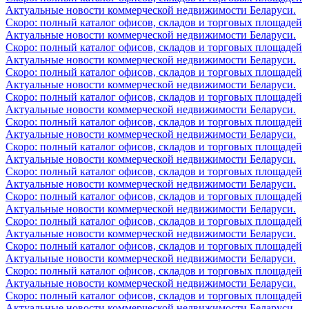
Актуальные новости коммерческой недвижимости Беларуси.
Скоро: полный каталог офисов, складов и торговых площадей
Актуальные новости коммерческой недвижимости Беларуси.
Скоро: полный каталог офисов, складов и торговых площадей
Актуальные новости коммерческой недвижимости Беларуси.
Скоро: полный каталог офисов, складов и торговых площадей
Актуальные новости коммерческой недвижимости Беларуси.
Скоро: полный каталог офисов, складов и торговых площадей
Актуальные новости коммерческой недвижимости Беларуси.
Скоро: полный каталог офисов, складов и торговых площадей
Актуальные новости коммерческой недвижимости Беларуси.
Скоро: полный каталог офисов, складов и торговых площадей
Актуальные новости коммерческой недвижимости Беларуси.
Скоро: полный каталог офисов, складов и торговых площадей
Актуальные новости коммерческой недвижимости Беларуси.
Скоро: полный каталог офисов, складов и торговых площадей
Актуальные новости коммерческой недвижимости Беларуси.
Скоро: полный каталог офисов, складов и торговых площадей
Актуальные новости коммерческой недвижимости Беларуси.
Скоро: полный каталог офисов, складов и торговых площадей
Актуальные новости коммерческой недвижимости Беларуси.
Скоро: полный каталог офисов, складов и торговых площадей
Актуальные новости коммерческой недвижимости Беларуси.
Скоро: полный каталог офисов, складов и торговых площадей
Актуальные новости коммерческой недвижимости Беларуси.