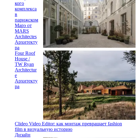
кого
комплекса
в
парижском
Марэ от
MARS
Architectes
Архитекту
ра
Four Roof
House /
TW Ryan
Architectur
e
Архитекту
ра
Clideo Video Editor: как монтаж превращает fashion
film в визуальную историю
Дизайн