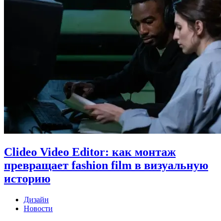
Clideo Video Editor: как монтаж
превращает fashion film в визуальную
историю
Дизайн
Новости