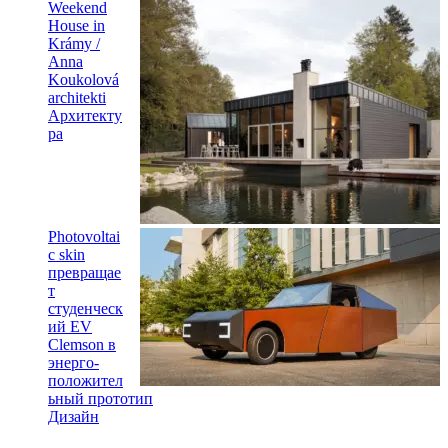
Weekend
House in
Krámy /
Anna
Koukolová
architekti
Архитекту
ра
Photovoltai
c skin
превращае
т
студенческ
ий EV
Clemson в
энерго-
положител
ьный прототип
Дизайн