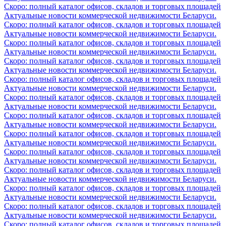
Скоро: полный каталог офисов, складов и торговых площадей
Актуальные новости коммерческой недвижимости Беларуси.
Скоро: полный каталог офисов, складов и торговых площадей
Актуальные новости коммерческой недвижимости Беларуси.
Скоро: полный каталог офисов, складов и торговых площадей
Актуальные новости коммерческой недвижимости Беларуси.
Скоро: полный каталог офисов, складов и торговых площадей
Актуальные новости коммерческой недвижимости Беларуси.
Скоро: полный каталог офисов, складов и торговых площадей
Актуальные новости коммерческой недвижимости Беларуси.
Скоро: полный каталог офисов, складов и торговых площадей
Актуальные новости коммерческой недвижимости Беларуси.
Скоро: полный каталог офисов, складов и торговых площадей
Актуальные новости коммерческой недвижимости Беларуси.
Скоро: полный каталог офисов, складов и торговых площадей
Актуальные новости коммерческой недвижимости Беларуси.
Скоро: полный каталог офисов, складов и торговых площадей
Актуальные новости коммерческой недвижимости Беларуси.
Скоро: полный каталог офисов, складов и торговых площадей
Актуальные новости коммерческой недвижимости Беларуси.
Скоро: полный каталог офисов, складов и торговых площадей
Актуальные новости коммерческой недвижимости Беларуси.
Скоро: полный каталог офисов, складов и торговых площадей
Актуальные новости коммерческой недвижимости Беларуси.
Скоро: полный каталог офисов, складов и торговых площадей