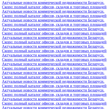
Актуальные новости коммерческой недвижимости Беларуси.
Скоро: полный каталог офисов, складов и торговых площадей
Актуальные новости коммерческой недвижимости Беларуси.
Скоро: полный каталог офисов, складов и торговых площадей
Актуальные новости коммерческой недвижимости Беларуси.
Скоро: полный каталог офисов, складов и торговых площадей
Актуальные новости коммерческой недвижимости Беларуси.
Скоро: полный каталог офисов, складов и торговых площадей
Актуальные новости коммерческой недвижимости Беларуси.
Скоро: полный каталог офисов, складов и торговых площадей
Актуальные новости коммерческой недвижимости Беларуси.
Скоро: полный каталог офисов, складов и торговых площадей
Актуальные новости коммерческой недвижимости Беларуси.
Скоро: полный каталог офисов, складов и торговых площадей
Актуальные новости коммерческой недвижимости Беларуси.
Скоро: полный каталог офисов, складов и торговых площадей
Актуальные новости коммерческой недвижимости Беларуси.
Скоро: полный каталог офисов, складов и торговых площадей
Актуальные новости коммерческой недвижимости Беларуси.
Скоро: полный каталог офисов, складов и торговых площадей
Актуальные новости коммерческой недвижимости Беларуси.
Скоро: полный каталог офисов, складов и торговых площадей
Актуальные новости коммерческой недвижимости Беларуси.
Скоро: полный каталог офисов, складов и торговых площадей
Актуальные новости коммерческой недвижимости Беларуси.