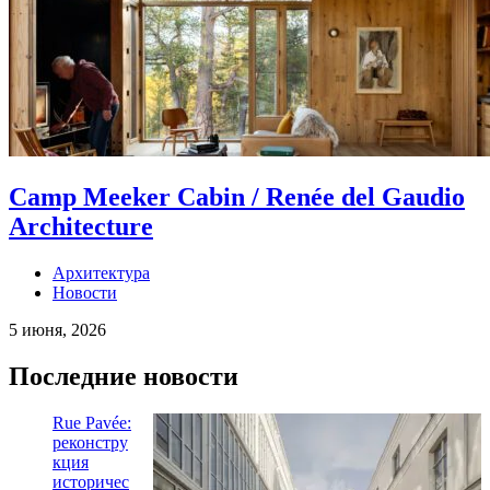
Camp Meeker Cabin / Renée del Gaudio
Architecture
Архитектура
Новости
5 июня, 2026
Последние новости
Rue Pavée:
реконстру
кция
историчес