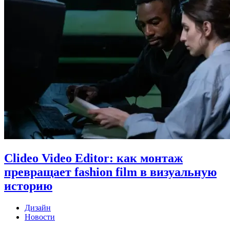
Clideo Video Editor: как монтаж
превращает fashion film в визуальную
историю
Дизайн
Новости