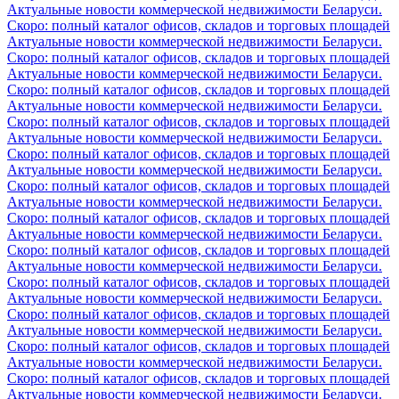
Актуальные новости коммерческой недвижимости Беларуси.
Скоро: полный каталог офисов, складов и торговых площадей
Актуальные новости коммерческой недвижимости Беларуси.
Скоро: полный каталог офисов, складов и торговых площадей
Актуальные новости коммерческой недвижимости Беларуси.
Скоро: полный каталог офисов, складов и торговых площадей
Актуальные новости коммерческой недвижимости Беларуси.
Скоро: полный каталог офисов, складов и торговых площадей
Актуальные новости коммерческой недвижимости Беларуси.
Скоро: полный каталог офисов, складов и торговых площадей
Актуальные новости коммерческой недвижимости Беларуси.
Скоро: полный каталог офисов, складов и торговых площадей
Актуальные новости коммерческой недвижимости Беларуси.
Скоро: полный каталог офисов, складов и торговых площадей
Актуальные новости коммерческой недвижимости Беларуси.
Скоро: полный каталог офисов, складов и торговых площадей
Актуальные новости коммерческой недвижимости Беларуси.
Скоро: полный каталог офисов, складов и торговых площадей
Актуальные новости коммерческой недвижимости Беларуси.
Скоро: полный каталог офисов, складов и торговых площадей
Актуальные новости коммерческой недвижимости Беларуси.
Скоро: полный каталог офисов, складов и торговых площадей
Актуальные новости коммерческой недвижимости Беларуси.
Скоро: полный каталог офисов, складов и торговых площадей
Актуальные новости коммерческой недвижимости Беларуси.