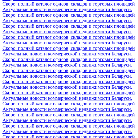
Скоро: полный каталог офисов, складов и торговых площадей
Актуальные новости коммерческой недвижимости Беларуси.
Скоро: полный каталог офисов, складов и торговых площадей
Актуальные новости коммерческой недвижимости Беларуси.
Скоро: полный каталог офисов, складов и торговых площадей
Актуальные новости коммерческой недвижимости Беларуси.
Скоро: полный каталог офисов, складов и торговых площадей
Актуальные новости коммерческой недвижимости Беларуси.
Скоро: полный каталог офисов, складов и торговых площадей
Актуальные новости коммерческой недвижимости Беларуси.
Скоро: полный каталог офисов, складов и торговых площадей
Актуальные новости коммерческой недвижимости Беларуси.
Скоро: полный каталог офисов, складов и торговых площадей
Актуальные новости коммерческой недвижимости Беларуси.
Скоро: полный каталог офисов, складов и торговых площадей
Актуальные новости коммерческой недвижимости Беларуси.
Скоро: полный каталог офисов, складов и торговых площадей
Актуальные новости коммерческой недвижимости Беларуси.
Скоро: полный каталог офисов, складов и торговых площадей
Актуальные новости коммерческой недвижимости Беларуси.
Скоро: полный каталог офисов, складов и торговых площадей
Актуальные новости коммерческой недвижимости Беларуси.
Скоро: полный каталог офисов, складов и торговых площадей
Актуальные новости коммерческой недвижимости Беларуси.
Скоро: полный каталог офисов, складов и торговых площадей