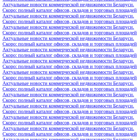
Актуальные новости коммерческой недвижимости Беларуси.
Скоро: полный каталог офисов, складов и торговых площадей
Актуальные новости коммерческой недвижимости Беларуси.
Скоро: полный каталог офисов, складов и торговых площадей
Актуальные новости коммерческой недвижимости Беларуси.
Скоро: полный каталог офисов, складов и торговых площадей
Актуальные новости коммерческой недвижимости Беларуси.
Скоро: полный каталог офисов, складов и торговых площадей
Актуальные новости коммерческой недвижимости Беларуси.
Скоро: полный каталог офисов, складов и торговых площадей
Актуальные новости коммерческой недвижимости Беларуси.
Скоро: полный каталог офисов, складов и торговых площадей
Актуальные новости коммерческой недвижимости Беларуси.
Скоро: полный каталог офисов, складов и торговых площадей
Актуальные новости коммерческой недвижимости Беларуси.
Скоро: полный каталог офисов, складов и торговых площадей
Актуальные новости коммерческой недвижимости Беларуси.
Скоро: полный каталог офисов, складов и торговых площадей
Актуальные новости коммерческой недвижимости Беларуси.
Скоро: полный каталог офисов, складов и торговых площадей
Актуальные новости коммерческой недвижимости Беларуси.
Скоро: полный каталог офисов, складов и торговых площадей
Актуальные новости коммерческой недвижимости Беларуси.
Скоро: полный каталог офисов, складов и торговых площадей
Актуальные новости коммерческой недвижимости Беларуси.