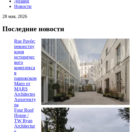
Дизайн
Новости
28 мая, 2026
Последние новости
Rue Pavée:
реконстру
кция
историчес
кого
комплекса
в
парижском
Марэ от
MARS
Architectes
Архитекту
ра
Four Roof
House /
TW Ryan
Architectur
e