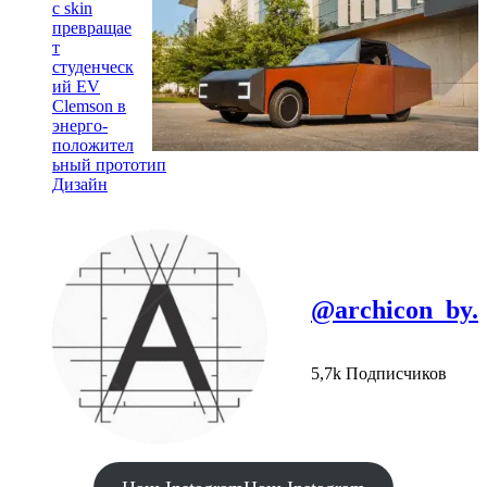
c skin
превращае
т
студенческ
ий EV
Clemson в
энерго-
положител
ьный прототип
Дизайн
@archicon_by.
5,7k Подписчиков