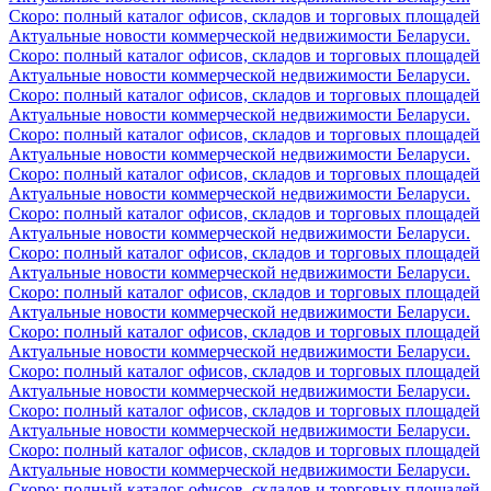
Скоро: полный каталог офисов, складов и торговых площадей
Актуальные новости коммерческой недвижимости Беларуси.
Скоро: полный каталог офисов, складов и торговых площадей
Актуальные новости коммерческой недвижимости Беларуси.
Скоро: полный каталог офисов, складов и торговых площадей
Актуальные новости коммерческой недвижимости Беларуси.
Скоро: полный каталог офисов, складов и торговых площадей
Актуальные новости коммерческой недвижимости Беларуси.
Скоро: полный каталог офисов, складов и торговых площадей
Актуальные новости коммерческой недвижимости Беларуси.
Скоро: полный каталог офисов, складов и торговых площадей
Актуальные новости коммерческой недвижимости Беларуси.
Скоро: полный каталог офисов, складов и торговых площадей
Актуальные новости коммерческой недвижимости Беларуси.
Скоро: полный каталог офисов, складов и торговых площадей
Актуальные новости коммерческой недвижимости Беларуси.
Скоро: полный каталог офисов, складов и торговых площадей
Актуальные новости коммерческой недвижимости Беларуси.
Скоро: полный каталог офисов, складов и торговых площадей
Актуальные новости коммерческой недвижимости Беларуси.
Скоро: полный каталог офисов, складов и торговых площадей
Актуальные новости коммерческой недвижимости Беларуси.
Скоро: полный каталог офисов, складов и торговых площадей
Актуальные новости коммерческой недвижимости Беларуси.
Скоро: полный каталог офисов, складов и торговых площадей