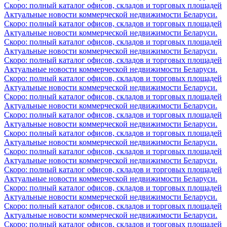
Скоро: полный каталог офисов, складов и торговых площадей
Актуальные новости коммерческой недвижимости Беларуси.
Скоро: полный каталог офисов, складов и торговых площадей
Актуальные новости коммерческой недвижимости Беларуси.
Скоро: полный каталог офисов, складов и торговых площадей
Актуальные новости коммерческой недвижимости Беларуси.
Скоро: полный каталог офисов, складов и торговых площадей
Актуальные новости коммерческой недвижимости Беларуси.
Скоро: полный каталог офисов, складов и торговых площадей
Актуальные новости коммерческой недвижимости Беларуси.
Скоро: полный каталог офисов, складов и торговых площадей
Актуальные новости коммерческой недвижимости Беларуси.
Скоро: полный каталог офисов, складов и торговых площадей
Актуальные новости коммерческой недвижимости Беларуси.
Скоро: полный каталог офисов, складов и торговых площадей
Актуальные новости коммерческой недвижимости Беларуси.
Скоро: полный каталог офисов, складов и торговых площадей
Актуальные новости коммерческой недвижимости Беларуси.
Скоро: полный каталог офисов, складов и торговых площадей
Актуальные новости коммерческой недвижимости Беларуси.
Скоро: полный каталог офисов, складов и торговых площадей
Актуальные новости коммерческой недвижимости Беларуси.
Скоро: полный каталог офисов, складов и торговых площадей
Актуальные новости коммерческой недвижимости Беларуси.
Скоро: полный каталог офисов, складов и торговых площадей