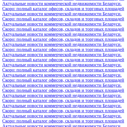
Актуальные новости коммерческой недвижимости Беларуси.
Скоро: полный каталог офисов, складов и торговых площадей
Актуальные новости коммерческой недвижимости Беларуси.
Скоро: полный каталог офисов, складов и торговых площадей
Актуальные новости коммерческой недвижимости Беларуси.
Скоро: полный каталог офисов, складов и торговых площадей
Актуальные новости коммерческой недвижимости Беларуси.
Скоро: полный каталог офисов, складов и торговых площадей
Актуальные новости коммерческой недвижимости Беларуси.
Скоро: полный каталог офисов, складов и торговых площадей
Актуальные новости коммерческой недвижимости Беларуси.
Скоро: полный каталог офисов, складов и торговых площадей
Актуальные новости коммерческой недвижимости Беларуси.
Скоро: полный каталог офисов, складов и торговых площадей
Актуальные новости коммерческой недвижимости Беларуси.
Скоро: полный каталог офисов, складов и торговых площадей
Актуальные новости коммерческой недвижимости Беларуси.
Скоро: полный каталог офисов, складов и торговых площадей
Актуальные новости коммерческой недвижимости Беларуси.
Скоро: полный каталог офисов, складов и торговых площадей
Актуальные новости коммерческой недвижимости Беларуси.
Скоро: полный каталог офисов, складов и торговых площадей
Актуальные новости коммерческой недвижимости Беларуси.
Скоро: полный каталог офисов, складов и торговых площадей
Актуальные новости коммерческой недвижимости Беларуси.