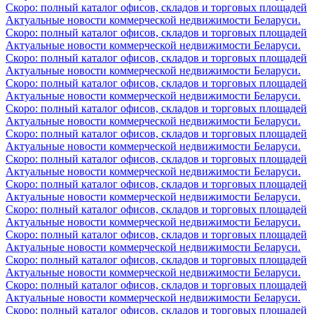
Скоро: полный каталог офисов, складов и торговых площадей
Актуальные новости коммерческой недвижимости Беларуси.
Скоро: полный каталог офисов, складов и торговых площадей
Актуальные новости коммерческой недвижимости Беларуси.
Скоро: полный каталог офисов, складов и торговых площадей
Актуальные новости коммерческой недвижимости Беларуси.
Скоро: полный каталог офисов, складов и торговых площадей
Актуальные новости коммерческой недвижимости Беларуси.
Скоро: полный каталог офисов, складов и торговых площадей
Актуальные новости коммерческой недвижимости Беларуси.
Скоро: полный каталог офисов, складов и торговых площадей
Актуальные новости коммерческой недвижимости Беларуси.
Скоро: полный каталог офисов, складов и торговых площадей
Актуальные новости коммерческой недвижимости Беларуси.
Скоро: полный каталог офисов, складов и торговых площадей
Актуальные новости коммерческой недвижимости Беларуси.
Скоро: полный каталог офисов, складов и торговых площадей
Актуальные новости коммерческой недвижимости Беларуси.
Скоро: полный каталог офисов, складов и торговых площадей
Актуальные новости коммерческой недвижимости Беларуси.
Скоро: полный каталог офисов, складов и торговых площадей
Актуальные новости коммерческой недвижимости Беларуси.
Скоро: полный каталог офисов, складов и торговых площадей
Актуальные новости коммерческой недвижимости Беларуси.
Скоро: полный каталог офисов, складов и торговых площадей