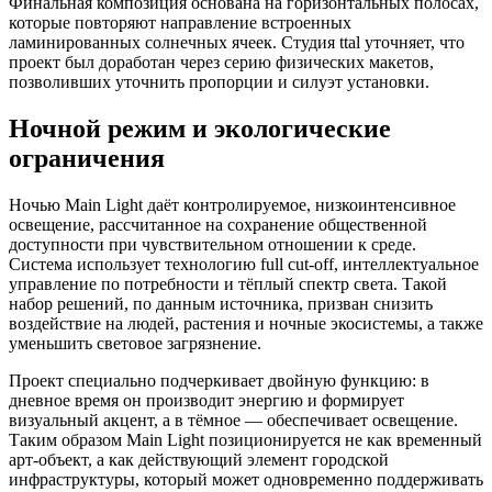
Финальная композиция основана на горизонтальных полосах,
которые повторяют направление встроенных
ламинированных солнечных ячеек. Студия ttal уточняет, что
проект был доработан через серию физических макетов,
позволивших уточнить пропорции и силуэт установки.
Ночной режим и экологические
ограничения
Ночью Main Light даёт контролируемое, низкоинтенсивное
освещение, рассчитанное на сохранение общественной
доступности при чувствительном отношении к среде.
Система использует технологию full cut-off, интеллектуальное
управление по потребности и тёплый спектр света. Такой
набор решений, по данным источника, призван снизить
воздействие на людей, растения и ночные экосистемы, а также
уменьшить световое загрязнение.
Проект специально подчеркивает двойную функцию: в
дневное время он производит энергию и формирует
визуальный акцент, а в тёмное — обеспечивает освещение.
Таким образом Main Light позиционируется не как временный
арт-объект, а как действующий элемент городской
инфраструктуры, который может одновременно поддерживать