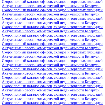
Скоро: полный каталог офисов, складов и торговых площадей
Актуальные новости коммерческой недвижимости Беларуси.
Скоро: полный каталог офисов, складов и торговых площадей
Актуальные новости коммерческой недвижимости Беларуси.
Скоро: полный каталог офисов, складов и торговых площадей
Актуальные новости коммерческой недвижимости Беларуси.
Скоро: полный каталог офисов, складов и торговых площадей
Актуальные новости коммерческой недвижимости Беларуси.
Скоро: полный каталог офисов, складов и торговых площадей
Актуальные новости коммерческой недвижимости Беларуси.
Скоро: полный каталог офисов, складов и торговых площадей
Актуальные новости коммерческой недвижимости Беларуси.
Скоро: полный каталог офисов, складов и торговых площадей
Актуальные новости коммерческой недвижимости Беларуси.
Скоро: полный каталог офисов, складов и торговых площадей
Актуальные новости коммерческой недвижимости Беларуси.
Скоро: полный каталог офисов, складов и торговых площадей
Актуальные новости коммерческой недвижимости Беларуси.
Скоро: полный каталог офисов, складов и торговых площадей
Актуальные новости коммерческой недвижимости Беларуси.
Скоро: полный каталог офисов, складов и торговых площадей
Актуальные новости коммерческой недвижимости Беларуси.
Скоро: полный каталог офисов, складов и торговых площадей
Актуальные новости коммерческой недвижимости Беларуси.
Скоро: полный каталог офисов, складов и торговых площадей