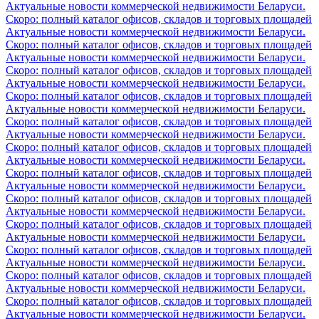
Актуальные новости коммерческой недвижимости Беларуси.
Скоро: полный каталог офисов, складов и торговых площадей
Актуальные новости коммерческой недвижимости Беларуси.
Скоро: полный каталог офисов, складов и торговых площадей
Актуальные новости коммерческой недвижимости Беларуси.
Скоро: полный каталог офисов, складов и торговых площадей
Актуальные новости коммерческой недвижимости Беларуси.
Скоро: полный каталог офисов, складов и торговых площадей
Актуальные новости коммерческой недвижимости Беларуси.
Скоро: полный каталог офисов, складов и торговых площадей
Актуальные новости коммерческой недвижимости Беларуси.
Скоро: полный каталог офисов, складов и торговых площадей
Актуальные новости коммерческой недвижимости Беларуси.
Скоро: полный каталог офисов, складов и торговых площадей
Актуальные новости коммерческой недвижимости Беларуси.
Скоро: полный каталог офисов, складов и торговых площадей
Актуальные новости коммерческой недвижимости Беларуси.
Скоро: полный каталог офисов, складов и торговых площадей
Актуальные новости коммерческой недвижимости Беларуси.
Скоро: полный каталог офисов, складов и торговых площадей
Актуальные новости коммерческой недвижимости Беларуси.
Скоро: полный каталог офисов, складов и торговых площадей
Актуальные новости коммерческой недвижимости Беларуси.
Скоро: полный каталог офисов, складов и торговых площадей
Актуальные новости коммерческой недвижимости Беларуси.