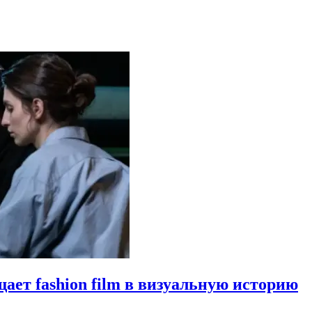
щает fashion film в визуальную историю