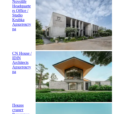
Novolife
Headquarte
rs Office /
Studio
Krubka
Архитекту
ра
CN House /
IDIN
Architects
Архитекту
ра
Пекин
станет