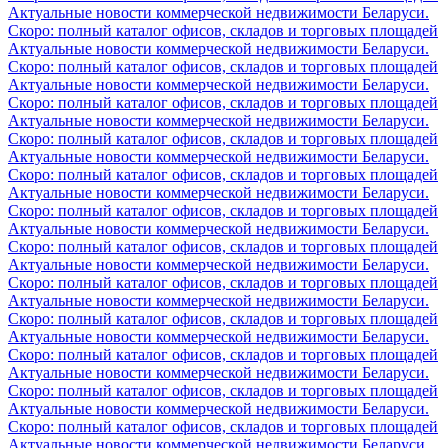
Актуальные новости коммерческой недвижимости Беларуси.
Скоро: полный каталог офисов, складов и торговых площадей
Актуальные новости коммерческой недвижимости Беларуси.
Скоро: полный каталог офисов, складов и торговых площадей
Актуальные новости коммерческой недвижимости Беларуси.
Скоро: полный каталог офисов, складов и торговых площадей
Актуальные новости коммерческой недвижимости Беларуси.
Скоро: полный каталог офисов, складов и торговых площадей
Актуальные новости коммерческой недвижимости Беларуси.
Скоро: полный каталог офисов, складов и торговых площадей
Актуальные новости коммерческой недвижимости Беларуси.
Скоро: полный каталог офисов, складов и торговых площадей
Актуальные новости коммерческой недвижимости Беларуси.
Скоро: полный каталог офисов, складов и торговых площадей
Актуальные новости коммерческой недвижимости Беларуси.
Скоро: полный каталог офисов, складов и торговых площадей
Актуальные новости коммерческой недвижимости Беларуси.
Скоро: полный каталог офисов, складов и торговых площадей
Актуальные новости коммерческой недвижимости Беларуси.
Скоро: полный каталог офисов, складов и торговых площадей
Актуальные новости коммерческой недвижимости Беларуси.
Скоро: полный каталог офисов, складов и торговых площадей
Актуальные новости коммерческой недвижимости Беларуси.
Скоро: полный каталог офисов, складов и торговых площадей
Актуальные новости коммерческой недвижимости Беларуси.