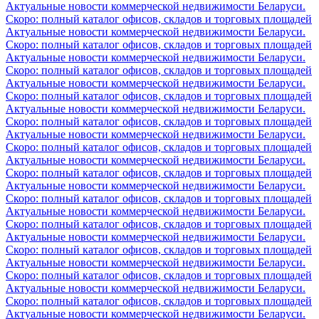
Актуальные новости коммерческой недвижимости Беларуси.
Скоро: полный каталог офисов, складов и торговых площадей
Актуальные новости коммерческой недвижимости Беларуси.
Скоро: полный каталог офисов, складов и торговых площадей
Актуальные новости коммерческой недвижимости Беларуси.
Скоро: полный каталог офисов, складов и торговых площадей
Актуальные новости коммерческой недвижимости Беларуси.
Скоро: полный каталог офисов, складов и торговых площадей
Актуальные новости коммерческой недвижимости Беларуси.
Скоро: полный каталог офисов, складов и торговых площадей
Актуальные новости коммерческой недвижимости Беларуси.
Скоро: полный каталог офисов, складов и торговых площадей
Актуальные новости коммерческой недвижимости Беларуси.
Скоро: полный каталог офисов, складов и торговых площадей
Актуальные новости коммерческой недвижимости Беларуси.
Скоро: полный каталог офисов, складов и торговых площадей
Актуальные новости коммерческой недвижимости Беларуси.
Скоро: полный каталог офисов, складов и торговых площадей
Актуальные новости коммерческой недвижимости Беларуси.
Скоро: полный каталог офисов, складов и торговых площадей
Актуальные новости коммерческой недвижимости Беларуси.
Скоро: полный каталог офисов, складов и торговых площадей
Актуальные новости коммерческой недвижимости Беларуси.
Скоро: полный каталог офисов, складов и торговых площадей
Актуальные новости коммерческой недвижимости Беларуси.