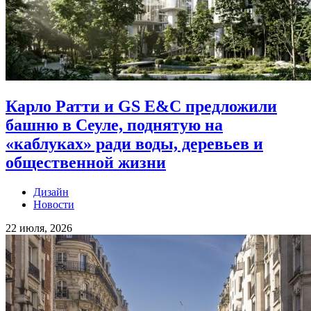
Карло Ратти и GS E&C предложили
башню в Сеуле, поднятую на
«каблуках» ради воды, деревьев и
общественной жизни
Дизайн
Новости
22 июля, 2026