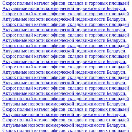
Скоро: полный каталог офисов, складов и торговых площадей
Актуальные новости коммерческой недвижимости Беларуси.
Скоро: полный каталог офисов, складов и торговых площадей
Актуальные новости коммерческой недвижимости Беларуси.
Скоро: полный каталог офисов, складов и торговых площадей
Актуальные новости коммерческой недвижимости Беларуси.
Скоро: полный каталог офисов, складов и торговых площадей
Актуальные новости коммерческой недвижимости Беларуси.
Скоро: полный каталог офисов, складов и торговых площадей
Актуальные новости коммерческой недвижимости Беларуси.
Скоро: полный каталог офисов, складов и торговых площадей
Актуальные новости коммерческой недвижимости Беларуси.
Скоро: полный каталог офисов, складов и торговых площадей
Актуальные новости коммерческой недвижимости Беларуси.
Скоро: полный каталог офисов, складов и торговых площадей
Актуальные новости коммерческой недвижимости Беларуси.
Скоро: полный каталог офисов, складов и торговых площадей
Актуальные новости коммерческой недвижимости Беларуси.
Скоро: полный каталог офисов, складов и торговых площадей
Актуальные новости коммерческой недвижимости Беларуси.
Скоро: полный каталог офисов, складов и торговых площадей
Актуальные новости коммерческой недвижимости Беларуси.
Скоро: полный каталог офисов, складов и торговых площадей
Актуальные новости коммерческой недвижимости Беларуси.
Скоро: полный каталог офисов, складов и торговых площадей