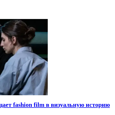
щает fashion film в визуальную историю