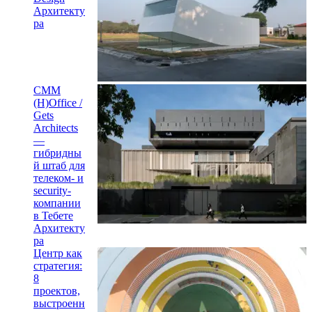
Архитекту
ра
CMM
(H)Office /
Gets
Architects
—
гибридны
й штаб для
телеком- и
security-
компании
в Тебете
Архитекту
ра
Центр как
стратегия:
8
проектов,
выстроенн