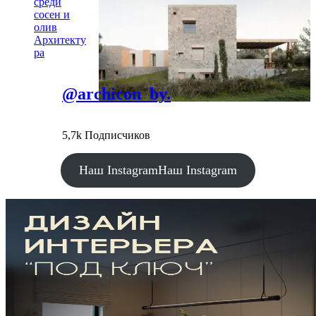
среди
сосен и
олив
Архитекту
ра
@archicon_by.
5,7k Подписчиков
Наш Instagram
Наш Instagram