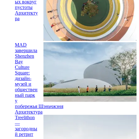
ых вокруг
пустоты
Архитекту
ра
MAD
завершила
Shenzhen
Bay
Culture
Square:
дизайн-
музей и
обществен
ный парк
у
побережья Шэньчжэня
Архитектура
Treelithon
—
загородны
й ретрит