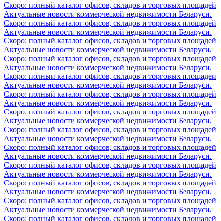
Скоро: полный каталог офисов, складов и торговых площадей
Актуальные новости коммерческой недвижимости Беларуси.
Скоро: полный каталог офисов, складов и торговых площадей
Актуальные новости коммерческой недвижимости Беларуси.
Скоро: полный каталог офисов, складов и торговых площадей
Актуальные новости коммерческой недвижимости Беларуси.
Скоро: полный каталог офисов, складов и торговых площадей
Актуальные новости коммерческой недвижимости Беларуси.
Скоро: полный каталог офисов, складов и торговых площадей
Актуальные новости коммерческой недвижимости Беларуси.
Скоро: полный каталог офисов, складов и торговых площадей
Актуальные новости коммерческой недвижимости Беларуси.
Скоро: полный каталог офисов, складов и торговых площадей
Актуальные новости коммерческой недвижимости Беларуси.
Скоро: полный каталог офисов, складов и торговых площадей
Актуальные новости коммерческой недвижимости Беларуси.
Скоро: полный каталог офисов, складов и торговых площадей
Актуальные новости коммерческой недвижимости Беларуси.
Скоро: полный каталог офисов, складов и торговых площадей
Актуальные новости коммерческой недвижимости Беларуси.
Скоро: полный каталог офисов, складов и торговых площадей
Актуальные новости коммерческой недвижимости Беларуси.
Скоро: полный каталог офисов, складов и торговых площадей
Актуальные новости коммерческой недвижимости Беларуси.
Скоро: полный каталог офисов, складов и торговых площадей