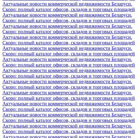
Актуальные новости коммерческой недвижимости Беларуси.
Скоро: полный каталог офисов, складов и торговых площадей
Актуальные новости коммерческой недвижимости Беларуси.
Скоро: полный каталог офисов, складов и торговых площадей
Актуальные новости коммерческой недвижимости Беларуси.
Скоро: полный каталог офисов, складов и торговых площадей
Актуальные новости коммерческой недвижимости Беларуси.
Скоро: полный каталог офисов, складов и торговых площадей
Актуальные новости коммерческой недвижимости Беларуси.
Скоро: полный каталог офисов, складов и торговых площадей
Актуальные новости коммерческой недвижимости Беларуси.
Скоро: полный каталог офисов, складов и торговых площадей
Актуальные новости коммерческой недвижимости Беларуси.
Скоро: полный каталог офисов, складов и торговых площадей
Актуальные новости коммерческой недвижимости Беларуси.
Скоро: полный каталог офисов, складов и торговых площадей
Актуальные новости коммерческой недвижимости Беларуси.
Скоро: полный каталог офисов, складов и торговых площадей
Актуальные новости коммерческой недвижимости Беларуси.
Скоро: полный каталог офисов, складов и торговых площадей
Актуальные новости коммерческой недвижимости Беларуси.
Скоро: полный каталог офисов, складов и торговых площадей
Актуальные новости коммерческой недвижимости Беларуси.
Скоро: полный каталог офисов, складов и торговых площадей
Актуальные новости коммерческой недвижимости Беларуси.