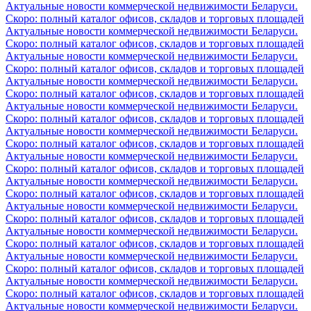
Актуальные новости коммерческой недвижимости Беларуси.
Скоро: полный каталог офисов, складов и торговых площадей
Актуальные новости коммерческой недвижимости Беларуси.
Скоро: полный каталог офисов, складов и торговых площадей
Актуальные новости коммерческой недвижимости Беларуси.
Скоро: полный каталог офисов, складов и торговых площадей
Актуальные новости коммерческой недвижимости Беларуси.
Скоро: полный каталог офисов, складов и торговых площадей
Актуальные новости коммерческой недвижимости Беларуси.
Скоро: полный каталог офисов, складов и торговых площадей
Актуальные новости коммерческой недвижимости Беларуси.
Скоро: полный каталог офисов, складов и торговых площадей
Актуальные новости коммерческой недвижимости Беларуси.
Скоро: полный каталог офисов, складов и торговых площадей
Актуальные новости коммерческой недвижимости Беларуси.
Скоро: полный каталог офисов, складов и торговых площадей
Актуальные новости коммерческой недвижимости Беларуси.
Скоро: полный каталог офисов, складов и торговых площадей
Актуальные новости коммерческой недвижимости Беларуси.
Скоро: полный каталог офисов, складов и торговых площадей
Актуальные новости коммерческой недвижимости Беларуси.
Скоро: полный каталог офисов, складов и торговых площадей
Актуальные новости коммерческой недвижимости Беларуси.
Скоро: полный каталог офисов, складов и торговых площадей
Актуальные новости коммерческой недвижимости Беларуси.