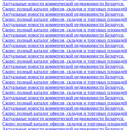
Актуальные новости коммерческой недвижимости Беларуси.
Скоро: полный каталог офисов, складов и торговых площадей
Актуальные новости коммерческой недвижимости Беларуси.
Скоро: полный каталог офисов, складов и торговых площадей
Актуальные новости коммерческой недвижимости Беларуси.
Скоро: полный каталог офисов, складов и торговых площадей
Актуальные новости коммерческой недвижимости Беларуси.
Скоро: полный каталог офисов, складов и торговых площадей
Актуальные новости коммерческой недвижимости Беларуси.
Скоро: полный каталог офисов, складов и торговых площадей
Актуальные новости коммерческой недвижимости Беларуси.
Скоро: полный каталог офисов, складов и торговых площадей
Актуальные новости коммерческой недвижимости Беларуси.
Скоро: полный каталог офисов, складов и торговых площадей
Актуальные новости коммерческой недвижимости Беларуси.
Скоро: полный каталог офисов, складов и торговых площадей
Актуальные новости коммерческой недвижимости Беларуси.
Скоро: полный каталог офисов, складов и торговых площадей
Актуальные новости коммерческой недвижимости Беларуси.
Скоро: полный каталог офисов, складов и торговых площадей
Актуальные новости коммерческой недвижимости Беларуси.
Скоро: полный каталог офисов, складов и торговых площадей
Актуальные новости коммерческой недвижимости Беларуси.
Скоро: полный каталог офисов, складов и торговых площадей
Актуальные новости коммерческой недвижимости Беларуси.