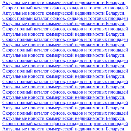
Актуальные новости коммерческой недвижимости Беларуси.
Скоро: полный каталог офисов, складов и торговых площадей
Актуальные новости коммерческой недвижимости Беларуси.
Скоро: полный каталог офисов, складов и торговых площадей
Актуальные новости коммерческой недвижимости Беларуси.
Скоро: полный каталог офисов, складов и торговых площадей
Актуальные новости коммерческой недвижимости Беларуси.
Скоро: полный каталог офисов, складов и торговых площадей
Актуальные новости коммерческой недвижимости Беларуси.
Скоро: полный каталог офисов, складов и торговых площадей
Актуальные новости коммерческой недвижимости Беларуси.
Скоро: полный каталог офисов, складов и торговых площадей
Актуальные новости коммерческой недвижимости Беларуси.
Скоро: полный каталог офисов, складов и торговых площадей
Актуальные новости коммерческой недвижимости Беларуси.
Скоро: полный каталог офисов, складов и торговых площадей
Актуальные новости коммерческой недвижимости Беларуси.
Скоро: полный каталог офисов, складов и торговых площадей
Актуальные новости коммерческой недвижимости Беларуси.
Скоро: полный каталог офисов, складов и торговых площадей
Актуальные новости коммерческой недвижимости Беларуси.
Скоро: полный каталог офисов, складов и торговых площадей
Актуальные новости коммерческой недвижимости Беларуси.
Скоро: полный каталог офисов, складов и торговых площадей
Актуальные новости коммерческой недвижимости Беларуси.