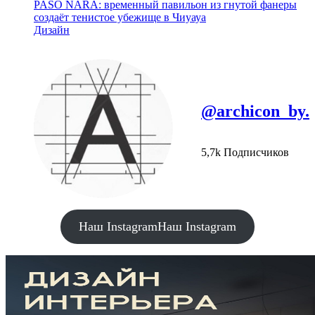
PASO NARA: временный павильон из гнутой фанеры
создаёт тенистое убежище в Чиуауа
Дизайн
@archicon_by.
5,7k Подписчиков
Наш Instagram
Наш Instagram