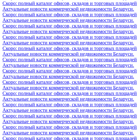
Скоро: полный каталог офисов, складов и торговых площадей
Актуальные новости коммерческой недвижимости Беларуси.
Скоро: полный каталог офисов, складов и торговых площадей
Актуальные новости коммерческой недвижимости Беларуси.
Скоро: полный каталог офисов, складов и торговых площадей
Актуальные новости коммерческой недвижимости Беларуси.
Скоро: полный каталог офисов, складов и торговых площадей
Актуальные новости коммерческой недвижимости Беларуси.
Скоро: полный каталог офисов, складов и торговых площадей
Актуальные новости коммерческой недвижимости Беларуси.
Скоро: полный каталог офисов, складов и торговых площадей
Актуальные новости коммерческой недвижимости Беларуси.
Скоро: полный каталог офисов, складов и торговых площадей
Актуальные новости коммерческой недвижимости Беларуси.
Скоро: полный каталог офисов, складов и торговых площадей
Актуальные новости коммерческой недвижимости Беларуси.
Скоро: полный каталог офисов, складов и торговых площадей
Актуальные новости коммерческой недвижимости Беларуси.
Скоро: полный каталог офисов, складов и торговых площадей
Актуальные новости коммерческой недвижимости Беларуси.
Скоро: полный каталог офисов, складов и торговых площадей
Актуальные новости коммерческой недвижимости Беларуси.
Скоро: полный каталог офисов, складов и торговых площадей
Актуальные новости коммерческой недвижимости Беларуси.
Скоро: полный каталог офисов, складов и торговых площадей