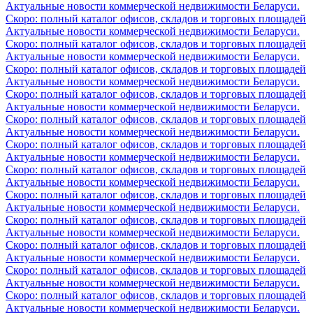
Актуальные новости коммерческой недвижимости Беларуси.
Скоро: полный каталог офисов, складов и торговых площадей
Актуальные новости коммерческой недвижимости Беларуси.
Скоро: полный каталог офисов, складов и торговых площадей
Актуальные новости коммерческой недвижимости Беларуси.
Скоро: полный каталог офисов, складов и торговых площадей
Актуальные новости коммерческой недвижимости Беларуси.
Скоро: полный каталог офисов, складов и торговых площадей
Актуальные новости коммерческой недвижимости Беларуси.
Скоро: полный каталог офисов, складов и торговых площадей
Актуальные новости коммерческой недвижимости Беларуси.
Скоро: полный каталог офисов, складов и торговых площадей
Актуальные новости коммерческой недвижимости Беларуси.
Скоро: полный каталог офисов, складов и торговых площадей
Актуальные новости коммерческой недвижимости Беларуси.
Скоро: полный каталог офисов, складов и торговых площадей
Актуальные новости коммерческой недвижимости Беларуси.
Скоро: полный каталог офисов, складов и торговых площадей
Актуальные новости коммерческой недвижимости Беларуси.
Скоро: полный каталог офисов, складов и торговых площадей
Актуальные новости коммерческой недвижимости Беларуси.
Скоро: полный каталог офисов, складов и торговых площадей
Актуальные новости коммерческой недвижимости Беларуси.
Скоро: полный каталог офисов, складов и торговых площадей
Актуальные новости коммерческой недвижимости Беларуси.