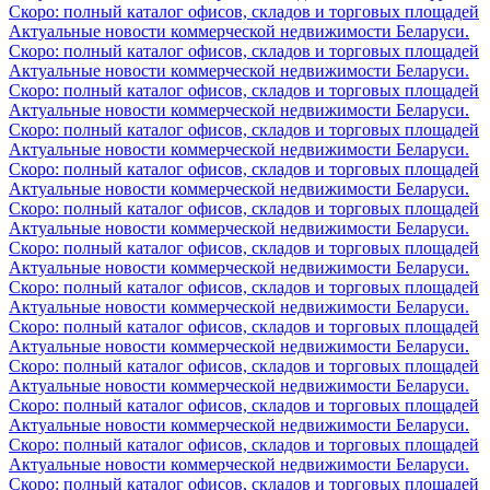
Скоро: полный каталог офисов, складов и торговых площадей
Актуальные новости коммерческой недвижимости Беларуси.
Скоро: полный каталог офисов, складов и торговых площадей
Актуальные новости коммерческой недвижимости Беларуси.
Скоро: полный каталог офисов, складов и торговых площадей
Актуальные новости коммерческой недвижимости Беларуси.
Скоро: полный каталог офисов, складов и торговых площадей
Актуальные новости коммерческой недвижимости Беларуси.
Скоро: полный каталог офисов, складов и торговых площадей
Актуальные новости коммерческой недвижимости Беларуси.
Скоро: полный каталог офисов, складов и торговых площадей
Актуальные новости коммерческой недвижимости Беларуси.
Скоро: полный каталог офисов, складов и торговых площадей
Актуальные новости коммерческой недвижимости Беларуси.
Скоро: полный каталог офисов, складов и торговых площадей
Актуальные новости коммерческой недвижимости Беларуси.
Скоро: полный каталог офисов, складов и торговых площадей
Актуальные новости коммерческой недвижимости Беларуси.
Скоро: полный каталог офисов, складов и торговых площадей
Актуальные новости коммерческой недвижимости Беларуси.
Скоро: полный каталог офисов, складов и торговых площадей
Актуальные новости коммерческой недвижимости Беларуси.
Скоро: полный каталог офисов, складов и торговых площадей
Актуальные новости коммерческой недвижимости Беларуси.
Скоро: полный каталог офисов, складов и торговых площадей