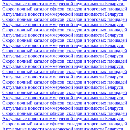
Актуальные новости коммерческой недвижимости Беларуси.
Скоро: полный каталог офисов, складов и торговых площадей
Актуальные новости коммерческой недвижимости Беларуси.
Скоро: полный каталог офисов, складов и торговых площадей
Актуальные новости коммерческой недвижимости Беларуси.
Скоро: полный каталог офисов, складов и торговых площадей
Актуальные новости коммерческой недвижимости Беларуси.
Скоро: полный каталог офисов, складов и торговых площадей
Актуальные новости коммерческой недвижимости Беларуси.
Скоро: полный каталог офисов, складов и торговых площадей
Актуальные новости коммерческой недвижимости Беларуси.
Скоро: полный каталог офисов, складов и торговых площадей
Актуальные новости коммерческой недвижимости Беларуси.
Скоро: полный каталог офисов, складов и торговых площадей
Актуальные новости коммерческой недвижимости Беларуси.
Скоро: полный каталог офисов, складов и торговых площадей
Актуальные новости коммерческой недвижимости Беларуси.
Скоро: полный каталог офисов, складов и торговых площадей
Актуальные новости коммерческой недвижимости Беларуси.
Скоро: полный каталог офисов, складов и торговых площадей
Актуальные новости коммерческой недвижимости Беларуси.
Скоро: полный каталог офисов, складов и торговых площадей
Актуальные новости коммерческой недвижимости Беларуси.
Скоро: полный каталог офисов, складов и торговых площадей
Актуальные новости коммерческой недвижимости Беларуси.