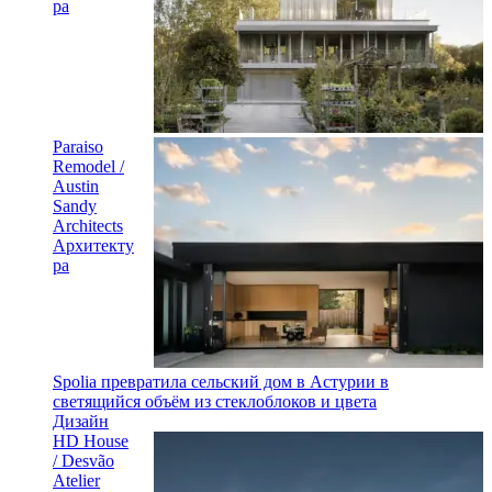
ра
Paraiso
Remodel /
Austin
Sandy
Architects
Архитекту
ра
Spolia превратила сельский дом в Астурии в
светящийся объём из стеклоблоков и цвета
Дизайн
HD House
/ Desvão
Atelier