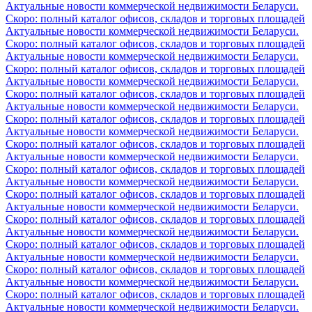
Актуальные новости коммерческой недвижимости Беларуси.
Скоро: полный каталог офисов, складов и торговых площадей
Актуальные новости коммерческой недвижимости Беларуси.
Скоро: полный каталог офисов, складов и торговых площадей
Актуальные новости коммерческой недвижимости Беларуси.
Скоро: полный каталог офисов, складов и торговых площадей
Актуальные новости коммерческой недвижимости Беларуси.
Скоро: полный каталог офисов, складов и торговых площадей
Актуальные новости коммерческой недвижимости Беларуси.
Скоро: полный каталог офисов, складов и торговых площадей
Актуальные новости коммерческой недвижимости Беларуси.
Скоро: полный каталог офисов, складов и торговых площадей
Актуальные новости коммерческой недвижимости Беларуси.
Скоро: полный каталог офисов, складов и торговых площадей
Актуальные новости коммерческой недвижимости Беларуси.
Скоро: полный каталог офисов, складов и торговых площадей
Актуальные новости коммерческой недвижимости Беларуси.
Скоро: полный каталог офисов, складов и торговых площадей
Актуальные новости коммерческой недвижимости Беларуси.
Скоро: полный каталог офисов, складов и торговых площадей
Актуальные новости коммерческой недвижимости Беларуси.
Скоро: полный каталог офисов, складов и торговых площадей
Актуальные новости коммерческой недвижимости Беларуси.
Скоро: полный каталог офисов, складов и торговых площадей
Актуальные новости коммерческой недвижимости Беларуси.