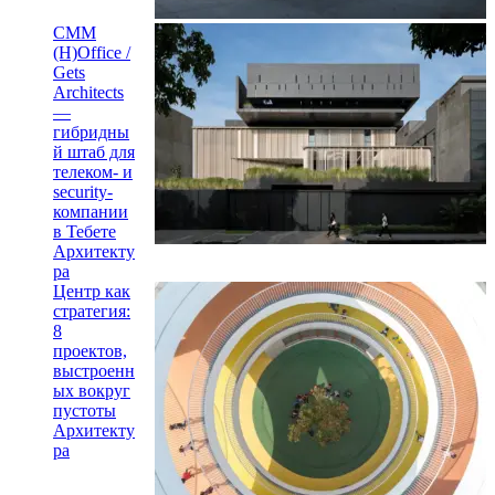
CMM
(H)Office /
Gets
Architects
—
гибридны
й штаб для
телеком- и
security-
компании
в Тебете
Архитекту
ра
Центр как
стратегия:
8
проектов,
выстроенн
ых вокруг
пустоты
Архитекту
ра