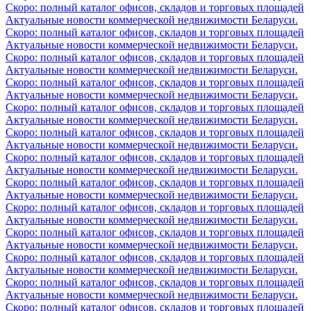
Скоро: полный каталог офисов, складов и торговых площадей
Актуальные новости коммерческой недвижимости Беларуси.
Скоро: полный каталог офисов, складов и торговых площадей
Актуальные новости коммерческой недвижимости Беларуси.
Скоро: полный каталог офисов, складов и торговых площадей
Актуальные новости коммерческой недвижимости Беларуси.
Скоро: полный каталог офисов, складов и торговых площадей
Актуальные новости коммерческой недвижимости Беларуси.
Скоро: полный каталог офисов, складов и торговых площадей
Актуальные новости коммерческой недвижимости Беларуси.
Скоро: полный каталог офисов, складов и торговых площадей
Актуальные новости коммерческой недвижимости Беларуси.
Скоро: полный каталог офисов, складов и торговых площадей
Актуальные новости коммерческой недвижимости Беларуси.
Скоро: полный каталог офисов, складов и торговых площадей
Актуальные новости коммерческой недвижимости Беларуси.
Скоро: полный каталог офисов, складов и торговых площадей
Актуальные новости коммерческой недвижимости Беларуси.
Скоро: полный каталог офисов, складов и торговых площадей
Актуальные новости коммерческой недвижимости Беларуси.
Скоро: полный каталог офисов, складов и торговых площадей
Актуальные новости коммерческой недвижимости Беларуси.
Скоро: полный каталог офисов, складов и торговых площадей
Актуальные новости коммерческой недвижимости Беларуси.
Скоро: полный каталог офисов, складов и торговых площадей