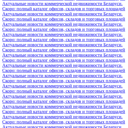
Актуальные новости коммерческой недвижимости Беларуси.
Скоро: полный каталог офисов, складов и торговых площадей
Актуальные новости коммерческой недвижимости Беларуси.
Скоро: полный каталог офисов, складов и торговых площадей
Актуальные новости коммерческой недвижимости Беларуси.
Скоро: полный каталог офисов, складов и торговых площадей
Актуальные новости коммерческой недвижимости Беларуси.
Скоро: полный каталог офисов, складов и торговых площадей
Актуальные новости коммерческой недвижимости Беларуси.
Скоро: полный каталог офисов, складов и торговых площадей
Актуальные новости коммерческой недвижимости Беларуси.
Скоро: полный каталог офисов, складов и торговых площадей
Актуальные новости коммерческой недвижимости Беларуси.
Скоро: полный каталог офисов, складов и торговых площадей
Актуальные новости коммерческой недвижимости Беларуси.
Скоро: полный каталог офисов, складов и торговых площадей
Актуальные новости коммерческой недвижимости Беларуси.
Скоро: полный каталог офисов, складов и торговых площадей
Актуальные новости коммерческой недвижимости Беларуси.
Скоро: полный каталог офисов, складов и торговых площадей
Актуальные новости коммерческой недвижимости Беларуси.
Скоро: полный каталог офисов, складов и торговых площадей
Актуальные новости коммерческой недвижимости Беларуси.
Скоро: полный каталог офисов, складов и торговых площадей
Актуальные новости коммерческой недвижимости Беларуси.