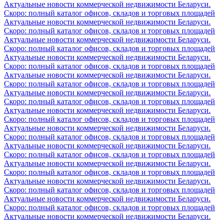
Актуальные новости коммерческой недвижимости Беларуси.
Скоро: полный каталог офисов, складов и торговых площадей
Актуальные новости коммерческой недвижимости Беларуси.
Скоро: полный каталог офисов, складов и торговых площадей
Актуальные новости коммерческой недвижимости Беларуси.
Скоро: полный каталог офисов, складов и торговых площадей
Актуальные новости коммерческой недвижимости Беларуси.
Скоро: полный каталог офисов, складов и торговых площадей
Актуальные новости коммерческой недвижимости Беларуси.
Скоро: полный каталог офисов, складов и торговых площадей
Актуальные новости коммерческой недвижимости Беларуси.
Скоро: полный каталог офисов, складов и торговых площадей
Актуальные новости коммерческой недвижимости Беларуси.
Скоро: полный каталог офисов, складов и торговых площадей
Актуальные новости коммерческой недвижимости Беларуси.
Скоро: полный каталог офисов, складов и торговых площадей
Актуальные новости коммерческой недвижимости Беларуси.
Скоро: полный каталог офисов, складов и торговых площадей
Актуальные новости коммерческой недвижимости Беларуси.
Скоро: полный каталог офисов, складов и торговых площадей
Актуальные новости коммерческой недвижимости Беларуси.
Скоро: полный каталог офисов, складов и торговых площадей
Актуальные новости коммерческой недвижимости Беларуси.
Скоро: полный каталог офисов, складов и торговых площадей
Актуальные новости коммерческой недвижимости Беларуси.