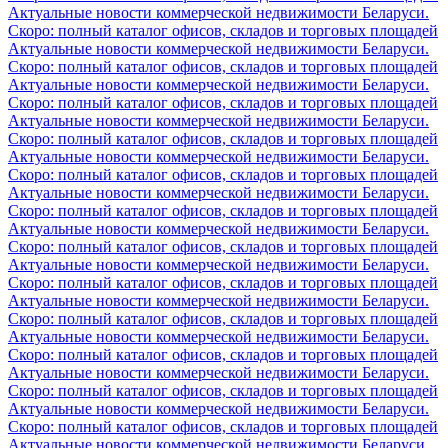
Актуальные новости коммерческой недвижимости Беларуси.
Скоро: полный каталог офисов, складов и торговых площадей
Актуальные новости коммерческой недвижимости Беларуси.
Скоро: полный каталог офисов, складов и торговых площадей
Актуальные новости коммерческой недвижимости Беларуси.
Скоро: полный каталог офисов, складов и торговых площадей
Актуальные новости коммерческой недвижимости Беларуси.
Скоро: полный каталог офисов, складов и торговых площадей
Актуальные новости коммерческой недвижимости Беларуси.
Скоро: полный каталог офисов, складов и торговых площадей
Актуальные новости коммерческой недвижимости Беларуси.
Скоро: полный каталог офисов, складов и торговых площадей
Актуальные новости коммерческой недвижимости Беларуси.
Скоро: полный каталог офисов, складов и торговых площадей
Актуальные новости коммерческой недвижимости Беларуси.
Скоро: полный каталог офисов, складов и торговых площадей
Актуальные новости коммерческой недвижимости Беларуси.
Скоро: полный каталог офисов, складов и торговых площадей
Актуальные новости коммерческой недвижимости Беларуси.
Скоро: полный каталог офисов, складов и торговых площадей
Актуальные новости коммерческой недвижимости Беларуси.
Скоро: полный каталог офисов, складов и торговых площадей
Актуальные новости коммерческой недвижимости Беларуси.
Скоро: полный каталог офисов, складов и торговых площадей
Актуальные новости коммерческой недвижимости Беларуси.