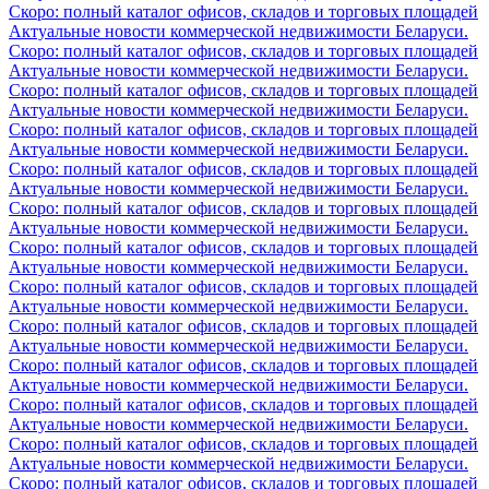
Скоро: полный каталог офисов, складов и торговых площадей
Актуальные новости коммерческой недвижимости Беларуси.
Скоро: полный каталог офисов, складов и торговых площадей
Актуальные новости коммерческой недвижимости Беларуси.
Скоро: полный каталог офисов, складов и торговых площадей
Актуальные новости коммерческой недвижимости Беларуси.
Скоро: полный каталог офисов, складов и торговых площадей
Актуальные новости коммерческой недвижимости Беларуси.
Скоро: полный каталог офисов, складов и торговых площадей
Актуальные новости коммерческой недвижимости Беларуси.
Скоро: полный каталог офисов, складов и торговых площадей
Актуальные новости коммерческой недвижимости Беларуси.
Скоро: полный каталог офисов, складов и торговых площадей
Актуальные новости коммерческой недвижимости Беларуси.
Скоро: полный каталог офисов, складов и торговых площадей
Актуальные новости коммерческой недвижимости Беларуси.
Скоро: полный каталог офисов, складов и торговых площадей
Актуальные новости коммерческой недвижимости Беларуси.
Скоро: полный каталог офисов, складов и торговых площадей
Актуальные новости коммерческой недвижимости Беларуси.
Скоро: полный каталог офисов, складов и торговых площадей
Актуальные новости коммерческой недвижимости Беларуси.
Скоро: полный каталог офисов, складов и торговых площадей
Актуальные новости коммерческой недвижимости Беларуси.
Скоро: полный каталог офисов, складов и торговых площадей