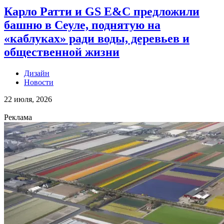
Карло Ратти и GS E&C предложили
башню в Сеуле, поднятую на
«каблуках» ради воды, деревьев и
общественной жизни
Дизайн
Новости
22 июля, 2026
Реклама