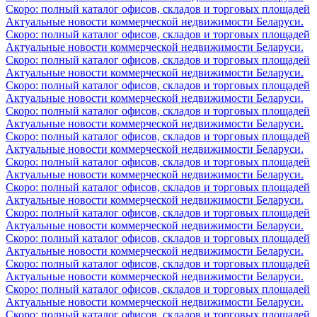
Скоро: полный каталог офисов, складов и торговых площадей
Актуальные новости коммерческой недвижимости Беларуси.
Скоро: полный каталог офисов, складов и торговых площадей
Актуальные новости коммерческой недвижимости Беларуси.
Скоро: полный каталог офисов, складов и торговых площадей
Актуальные новости коммерческой недвижимости Беларуси.
Скоро: полный каталог офисов, складов и торговых площадей
Актуальные новости коммерческой недвижимости Беларуси.
Скоро: полный каталог офисов, складов и торговых площадей
Актуальные новости коммерческой недвижимости Беларуси.
Скоро: полный каталог офисов, складов и торговых площадей
Актуальные новости коммерческой недвижимости Беларуси.
Скоро: полный каталог офисов, складов и торговых площадей
Актуальные новости коммерческой недвижимости Беларуси.
Скоро: полный каталог офисов, складов и торговых площадей
Актуальные новости коммерческой недвижимости Беларуси.
Скоро: полный каталог офисов, складов и торговых площадей
Актуальные новости коммерческой недвижимости Беларуси.
Скоро: полный каталог офисов, складов и торговых площадей
Актуальные новости коммерческой недвижимости Беларуси.
Скоро: полный каталог офисов, складов и торговых площадей
Актуальные новости коммерческой недвижимости Беларуси.
Скоро: полный каталог офисов, складов и торговых площадей
Актуальные новости коммерческой недвижимости Беларуси.
Скоро: полный каталог офисов, складов и торговых площадей