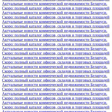
Актуальные новости коммерческой недвижимости Беларуси.
Скоро: полный каталог офисов, складов и торговых площадей
Актуальные новости коммерческой недвижимости Беларуси.
Скоро: полный каталог офисов, складов и торговых площадей
Актуальные новости коммерческой недвижимости Беларуси.
Скоро: полный каталог офисов, складов и торговых площадей
Актуальные новости коммерческой недвижимости Беларуси.
Скоро: полный каталог офисов, складов и торговых площадей
Актуальные новости коммерческой недвижимости Беларуси.
Скоро: полный каталог офисов, складов и торговых площадей
Актуальные новости коммерческой недвижимости Беларуси.
Скоро: полный каталог офисов, складов и торговых площадей
Актуальные новости коммерческой недвижимости Беларуси.
Скоро: полный каталог офисов, складов и торговых площадей
Актуальные новости коммерческой недвижимости Беларуси.
Скоро: полный каталог офисов, складов и торговых площадей
Актуальные новости коммерческой недвижимости Беларуси.
Скоро: полный каталог офисов, складов и торговых площадей
Актуальные новости коммерческой недвижимости Беларуси.
Скоро: полный каталог офисов, складов и торговых площадей
Актуальные новости коммерческой недвижимости Беларуси.
Скоро: полный каталог офисов, складов и торговых площадей
Актуальные новости коммерческой недвижимости Беларуси.
Скоро: полный каталог офисов, складов и торговых площадей
Актуальные новости коммерческой недвижимости Беларуси.