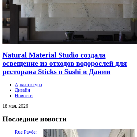
Natural Material Studio создала
освещение из отходов водорослей для
ресторана Sticks n Sushi в Дании
Архитектура
Дизайн
Новости
18 мая, 2026
Последние новости
Rue Pavée: