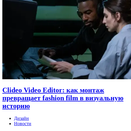
Clideo Video Editor: как монтаж
превращает fashion film в визуальную
историю
Дизайн
Новости