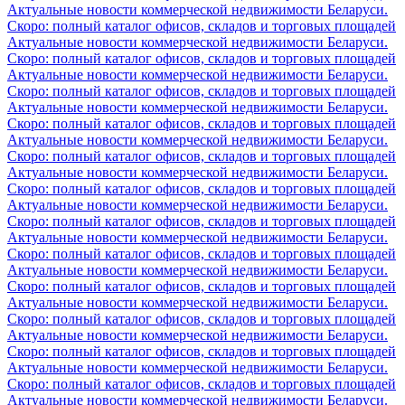
Актуальные новости коммерческой недвижимости Беларуси.
Скоро: полный каталог офисов, складов и торговых площадей
Актуальные новости коммерческой недвижимости Беларуси.
Скоро: полный каталог офисов, складов и торговых площадей
Актуальные новости коммерческой недвижимости Беларуси.
Скоро: полный каталог офисов, складов и торговых площадей
Актуальные новости коммерческой недвижимости Беларуси.
Скоро: полный каталог офисов, складов и торговых площадей
Актуальные новости коммерческой недвижимости Беларуси.
Скоро: полный каталог офисов, складов и торговых площадей
Актуальные новости коммерческой недвижимости Беларуси.
Скоро: полный каталог офисов, складов и торговых площадей
Актуальные новости коммерческой недвижимости Беларуси.
Скоро: полный каталог офисов, складов и торговых площадей
Актуальные новости коммерческой недвижимости Беларуси.
Скоро: полный каталог офисов, складов и торговых площадей
Актуальные новости коммерческой недвижимости Беларуси.
Скоро: полный каталог офисов, складов и торговых площадей
Актуальные новости коммерческой недвижимости Беларуси.
Скоро: полный каталог офисов, складов и торговых площадей
Актуальные новости коммерческой недвижимости Беларуси.
Скоро: полный каталог офисов, складов и торговых площадей
Актуальные новости коммерческой недвижимости Беларуси.
Скоро: полный каталог офисов, складов и торговых площадей
Актуальные новости коммерческой недвижимости Беларуси.