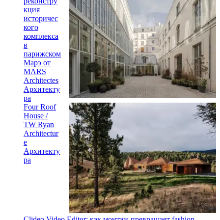
реконстру
кция
историчес
кого
комплекса
в
парижском
Марэ от
MARS
Architectes
Архитекту
ра
Four Roof
House /
TW Ryan
Architectur
e
Архитекту
ра
Clideo Video Editor: как монтаж превращает fashion