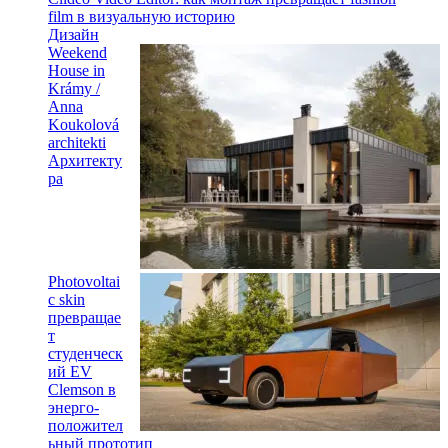
film в визуальную историю
Дизайн
Weekend
House in
Krámy /
Anna
Koukolová
architekti
Архитекту
ра
Photovoltai
c skin
превращае
т
студенческ
ий EV
Clemson в
энерго-
положител
ьный прототип