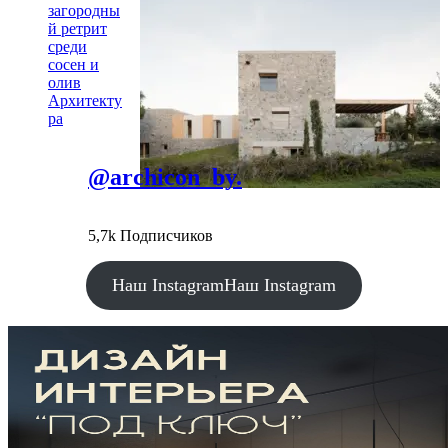
загородны
й ретрит
среди
сосен и
олив
Архитекту
ра
@archicon_by.
5,7k Подписчиков
Наш Instagram
Наш Instagram