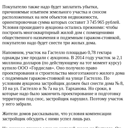
Покупателю также надо будет заплатить убытки,
причиняемые изъятием земельного участка и сносом
расположенных на нем объектов недвижимости,
ориентировочная сумма которых составит 3 745 965 рублей.
Условия прошедшего аукциона остались прежними: чтобы
построить многоквартирный жилой дом с помещениями
общественного назначения и подземным гаражом-стоянкой,
покупателю надо будет снести три жилых дома.
Напомним, участок на Гастелло площадью 0,78 гектара
однажды уже продали с аукциона. В 2014 году участок за 2,1
миллиона долларов (по действующему на тот момент курсу)
купило ООО «Гордислав». Оно получило право
проектирования и строительства многоэтажного жилого дома
с подземным гаражом-стоянкой на улице Гастелло. По
условиям аукциона застройщик должен был снести дома № 8,
10 на ул. Гастелло и № 7а на ул. Тарханова. Но сроки, в
которые надо было закончить проектирование и подготовку
территории под снос, застройщик нарушил. Поэтому участок
у него забрали.
Жители домов рассказывали, что условия компенсации
застройщик обсудить с ними успел лишь раз.