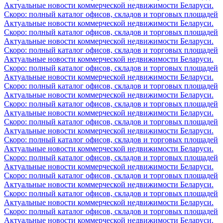
Актуальные новости коммерческой недвижимости Беларуси.
Скоро: полный каталог офисов, складов и торговых площадей
Актуальные новости коммерческой недвижимости Беларуси.
Скоро: полный каталог офисов, складов и торговых площадей
Актуальные новости коммерческой недвижимости Беларуси.
Скоро: полный каталог офисов, складов и торговых площадей
Актуальные новости коммерческой недвижимости Беларуси.
Скоро: полный каталог офисов, складов и торговых площадей
Актуальные новости коммерческой недвижимости Беларуси.
Скоро: полный каталог офисов, складов и торговых площадей
Актуальные новости коммерческой недвижимости Беларуси.
Скоро: полный каталог офисов, складов и торговых площадей
Актуальные новости коммерческой недвижимости Беларуси.
Скоро: полный каталог офисов, складов и торговых площадей
Актуальные новости коммерческой недвижимости Беларуси.
Скоро: полный каталог офисов, складов и торговых площадей
Актуальные новости коммерческой недвижимости Беларуси.
Скоро: полный каталог офисов, складов и торговых площадей
Актуальные новости коммерческой недвижимости Беларуси.
Скоро: полный каталог офисов, складов и торговых площадей
Актуальные новости коммерческой недвижимости Беларуси.
Скоро: полный каталог офисов, складов и торговых площадей
Актуальные новости коммерческой недвижимости Беларуси.
Скоро: полный каталог офисов, складов и торговых площадей
Актуальные новости коммерческой недвижимости Беларуси.