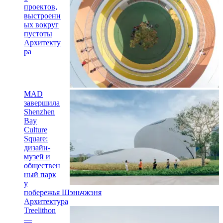
проектов,
выстроенн
ых вокруг
пустоты
Архитекту
ра
MAD
завершила
Shenzhen
Bay
Culture
Square:
дизайн-
музей и
обществен
ный парк
у
побережья Шэньчжэня
Архитектура
Treelithon
—