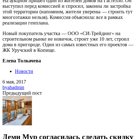
На аукцион пришел один из жителей домов на Гастелло. Он
выступил перед комиссией и спросил, законна ли застройка
этой территории (напомним, жители уверены — строить тут
многоэтажки нельзя). Комиссия объяснила: все в рамках
реализации генплана.
Новый покупатель участка — ООО «СИ-Трейдинг» на
строительном рынке не новичок, строит уже 10 лет, строил
дома в пригороде. Один из самых известных его проектов —
ЖК Уручский в Копище.
Елена Толкачева
Новости
6 мая, 2017
by
abadmin
Предыдущий пост
Деми Мур согласилась сделать скидку