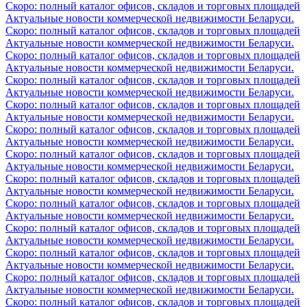
Скоро: полный каталог офисов, складов и торговых площадей
Актуальные новости коммерческой недвижимости Беларуси.
Скоро: полный каталог офисов, складов и торговых площадей
Актуальные новости коммерческой недвижимости Беларуси.
Скоро: полный каталог офисов, складов и торговых площадей
Актуальные новости коммерческой недвижимости Беларуси.
Скоро: полный каталог офисов, складов и торговых площадей
Актуальные новости коммерческой недвижимости Беларуси.
Скоро: полный каталог офисов, складов и торговых площадей
Актуальные новости коммерческой недвижимости Беларуси.
Скоро: полный каталог офисов, складов и торговых площадей
Актуальные новости коммерческой недвижимости Беларуси.
Скоро: полный каталог офисов, складов и торговых площадей
Актуальные новости коммерческой недвижимости Беларуси.
Скоро: полный каталог офисов, складов и торговых площадей
Актуальные новости коммерческой недвижимости Беларуси.
Скоро: полный каталог офисов, складов и торговых площадей
Актуальные новости коммерческой недвижимости Беларуси.
Скоро: полный каталог офисов, складов и торговых площадей
Актуальные новости коммерческой недвижимости Беларуси.
Скоро: полный каталог офисов, складов и торговых площадей
Актуальные новости коммерческой недвижимости Беларуси.
Скоро: полный каталог офисов, складов и торговых площадей
Актуальные новости коммерческой недвижимости Беларуси.
Скоро: полный каталог офисов, складов и торговых площадей