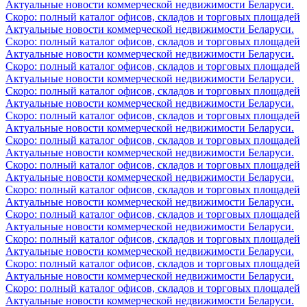
Актуальные новости коммерческой недвижимости Беларуси.
Скоро: полный каталог офисов, складов и торговых площадей
Актуальные новости коммерческой недвижимости Беларуси.
Скоро: полный каталог офисов, складов и торговых площадей
Актуальные новости коммерческой недвижимости Беларуси.
Скоро: полный каталог офисов, складов и торговых площадей
Актуальные новости коммерческой недвижимости Беларуси.
Скоро: полный каталог офисов, складов и торговых площадей
Актуальные новости коммерческой недвижимости Беларуси.
Скоро: полный каталог офисов, складов и торговых площадей
Актуальные новости коммерческой недвижимости Беларуси.
Скоро: полный каталог офисов, складов и торговых площадей
Актуальные новости коммерческой недвижимости Беларуси.
Скоро: полный каталог офисов, складов и торговых площадей
Актуальные новости коммерческой недвижимости Беларуси.
Скоро: полный каталог офисов, складов и торговых площадей
Актуальные новости коммерческой недвижимости Беларуси.
Скоро: полный каталог офисов, складов и торговых площадей
Актуальные новости коммерческой недвижимости Беларуси.
Скоро: полный каталог офисов, складов и торговых площадей
Актуальные новости коммерческой недвижимости Беларуси.
Скоро: полный каталог офисов, складов и торговых площадей
Актуальные новости коммерческой недвижимости Беларуси.
Скоро: полный каталог офисов, складов и торговых площадей
Актуальные новости коммерческой недвижимости Беларуси.