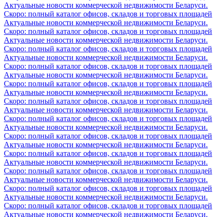
Актуальные новости коммерческой недвижимости Беларуси.
Скоро: полный каталог офисов, складов и торговых площадей
Актуальные новости коммерческой недвижимости Беларуси.
Скоро: полный каталог офисов, складов и торговых площадей
Актуальные новости коммерческой недвижимости Беларуси.
Скоро: полный каталог офисов, складов и торговых площадей
Актуальные новости коммерческой недвижимости Беларуси.
Скоро: полный каталог офисов, складов и торговых площадей
Актуальные новости коммерческой недвижимости Беларуси.
Скоро: полный каталог офисов, складов и торговых площадей
Актуальные новости коммерческой недвижимости Беларуси.
Скоро: полный каталог офисов, складов и торговых площадей
Актуальные новости коммерческой недвижимости Беларуси.
Скоро: полный каталог офисов, складов и торговых площадей
Актуальные новости коммерческой недвижимости Беларуси.
Скоро: полный каталог офисов, складов и торговых площадей
Актуальные новости коммерческой недвижимости Беларуси.
Скоро: полный каталог офисов, складов и торговых площадей
Актуальные новости коммерческой недвижимости Беларуси.
Скоро: полный каталог офисов, складов и торговых площадей
Актуальные новости коммерческой недвижимости Беларуси.
Скоро: полный каталог офисов, складов и торговых площадей
Актуальные новости коммерческой недвижимости Беларуси.
Скоро: полный каталог офисов, складов и торговых площадей
Актуальные новости коммерческой недвижимости Беларуси.