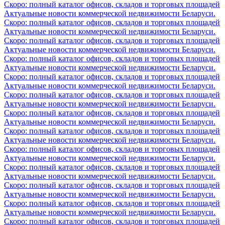
Скоро: полный каталог офисов, складов и торговых площадей
Актуальные новости коммерческой недвижимости Беларуси.
Скоро: полный каталог офисов, складов и торговых площадей
Актуальные новости коммерческой недвижимости Беларуси.
Скоро: полный каталог офисов, складов и торговых площадей
Актуальные новости коммерческой недвижимости Беларуси.
Скоро: полный каталог офисов, складов и торговых площадей
Актуальные новости коммерческой недвижимости Беларуси.
Скоро: полный каталог офисов, складов и торговых площадей
Актуальные новости коммерческой недвижимости Беларуси.
Скоро: полный каталог офисов, складов и торговых площадей
Актуальные новости коммерческой недвижимости Беларуси.
Скоро: полный каталог офисов, складов и торговых площадей
Актуальные новости коммерческой недвижимости Беларуси.
Скоро: полный каталог офисов, складов и торговых площадей
Актуальные новости коммерческой недвижимости Беларуси.
Скоро: полный каталог офисов, складов и торговых площадей
Актуальные новости коммерческой недвижимости Беларуси.
Скоро: полный каталог офисов, складов и торговых площадей
Актуальные новости коммерческой недвижимости Беларуси.
Скоро: полный каталог офисов, складов и торговых площадей
Актуальные новости коммерческой недвижимости Беларуси.
Скоро: полный каталог офисов, складов и торговых площадей
Актуальные новости коммерческой недвижимости Беларуси.
Скоро: полный каталог офисов, складов и торговых площадей