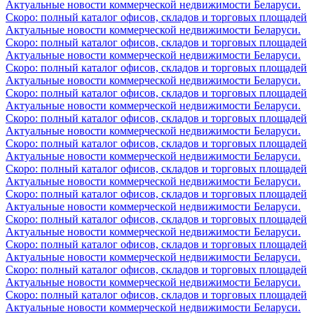
Актуальные новости коммерческой недвижимости Беларуси.
Скоро: полный каталог офисов, складов и торговых площадей
Актуальные новости коммерческой недвижимости Беларуси.
Скоро: полный каталог офисов, складов и торговых площадей
Актуальные новости коммерческой недвижимости Беларуси.
Скоро: полный каталог офисов, складов и торговых площадей
Актуальные новости коммерческой недвижимости Беларуси.
Скоро: полный каталог офисов, складов и торговых площадей
Актуальные новости коммерческой недвижимости Беларуси.
Скоро: полный каталог офисов, складов и торговых площадей
Актуальные новости коммерческой недвижимости Беларуси.
Скоро: полный каталог офисов, складов и торговых площадей
Актуальные новости коммерческой недвижимости Беларуси.
Скоро: полный каталог офисов, складов и торговых площадей
Актуальные новости коммерческой недвижимости Беларуси.
Скоро: полный каталог офисов, складов и торговых площадей
Актуальные новости коммерческой недвижимости Беларуси.
Скоро: полный каталог офисов, складов и торговых площадей
Актуальные новости коммерческой недвижимости Беларуси.
Скоро: полный каталог офисов, складов и торговых площадей
Актуальные новости коммерческой недвижимости Беларуси.
Скоро: полный каталог офисов, складов и торговых площадей
Актуальные новости коммерческой недвижимости Беларуси.
Скоро: полный каталог офисов, складов и торговых площадей
Актуальные новости коммерческой недвижимости Беларуси.