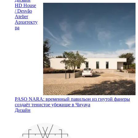
HD House
/ Desvão
Atelier
Архитекту
ра
PASO NARA: временный павильон из гнутой фанеры
создаёт тенистое убежище в Чиуауа
Дизайн