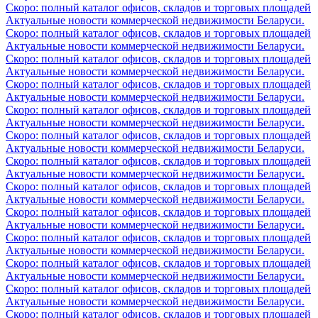
Скоро: полный каталог офисов, складов и торговых площадей
Актуальные новости коммерческой недвижимости Беларуси.
Скоро: полный каталог офисов, складов и торговых площадей
Актуальные новости коммерческой недвижимости Беларуси.
Скоро: полный каталог офисов, складов и торговых площадей
Актуальные новости коммерческой недвижимости Беларуси.
Скоро: полный каталог офисов, складов и торговых площадей
Актуальные новости коммерческой недвижимости Беларуси.
Скоро: полный каталог офисов, складов и торговых площадей
Актуальные новости коммерческой недвижимости Беларуси.
Скоро: полный каталог офисов, складов и торговых площадей
Актуальные новости коммерческой недвижимости Беларуси.
Скоро: полный каталог офисов, складов и торговых площадей
Актуальные новости коммерческой недвижимости Беларуси.
Скоро: полный каталог офисов, складов и торговых площадей
Актуальные новости коммерческой недвижимости Беларуси.
Скоро: полный каталог офисов, складов и торговых площадей
Актуальные новости коммерческой недвижимости Беларуси.
Скоро: полный каталог офисов, складов и торговых площадей
Актуальные новости коммерческой недвижимости Беларуси.
Скоро: полный каталог офисов, складов и торговых площадей
Актуальные новости коммерческой недвижимости Беларуси.
Скоро: полный каталог офисов, складов и торговых площадей
Актуальные новости коммерческой недвижимости Беларуси.
Скоро: полный каталог офисов, складов и торговых площадей