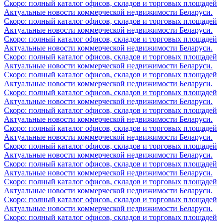
Скоро: полный каталог офисов, складов и торговых площадей
Актуальные новости коммерческой недвижимости Беларуси.
Скоро: полный каталог офисов, складов и торговых площадей
Актуальные новости коммерческой недвижимости Беларуси.
Скоро: полный каталог офисов, складов и торговых площадей
Актуальные новости коммерческой недвижимости Беларуси.
Скоро: полный каталог офисов, складов и торговых площадей
Актуальные новости коммерческой недвижимости Беларуси.
Скоро: полный каталог офисов, складов и торговых площадей
Актуальные новости коммерческой недвижимости Беларуси.
Скоро: полный каталог офисов, складов и торговых площадей
Актуальные новости коммерческой недвижимости Беларуси.
Скоро: полный каталог офисов, складов и торговых площадей
Актуальные новости коммерческой недвижимости Беларуси.
Скоро: полный каталог офисов, складов и торговых площадей
Актуальные новости коммерческой недвижимости Беларуси.
Скоро: полный каталог офисов, складов и торговых площадей
Актуальные новости коммерческой недвижимости Беларуси.
Скоро: полный каталог офисов, складов и торговых площадей
Актуальные новости коммерческой недвижимости Беларуси.
Скоро: полный каталог офисов, складов и торговых площадей
Актуальные новости коммерческой недвижимости Беларуси.
Скоро: полный каталог офисов, складов и торговых площадей
Актуальные новости коммерческой недвижимости Беларуси.
Скоро: полный каталог офисов, складов и торговых площадей