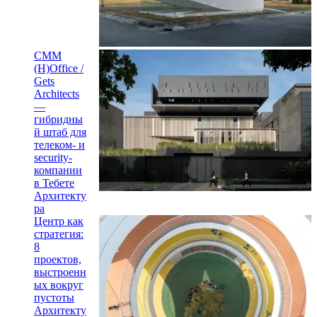
CMM
(H)Office /
Gets
Architects
—
гибридны
й штаб для
телеком- и
security-
компании
в Тебете
Архитекту
ра
Центр как
стратегия:
8
проектов,
выстроенн
ых вокруг
пустоты
Архитекту