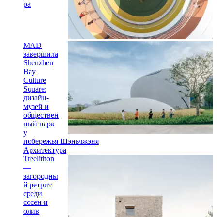
ра
MAD
завершила
Shenzhen
Bay
Culture
Square:
дизайн-
музей и
обществен
ный парк
у
побережья Шэньчжэня
Архитектура
Treelithon
—
загородны
й ретрит
среди
сосен и
олив