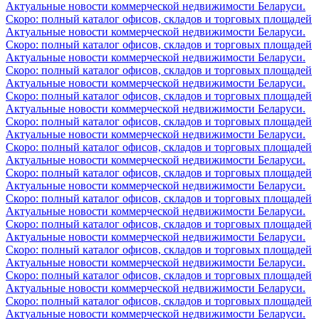
Актуальные новости коммерческой недвижимости Беларуси.
Скоро: полный каталог офисов, складов и торговых площадей
Актуальные новости коммерческой недвижимости Беларуси.
Скоро: полный каталог офисов, складов и торговых площадей
Актуальные новости коммерческой недвижимости Беларуси.
Скоро: полный каталог офисов, складов и торговых площадей
Актуальные новости коммерческой недвижимости Беларуси.
Скоро: полный каталог офисов, складов и торговых площадей
Актуальные новости коммерческой недвижимости Беларуси.
Скоро: полный каталог офисов, складов и торговых площадей
Актуальные новости коммерческой недвижимости Беларуси.
Скоро: полный каталог офисов, складов и торговых площадей
Актуальные новости коммерческой недвижимости Беларуси.
Скоро: полный каталог офисов, складов и торговых площадей
Актуальные новости коммерческой недвижимости Беларуси.
Скоро: полный каталог офисов, складов и торговых площадей
Актуальные новости коммерческой недвижимости Беларуси.
Скоро: полный каталог офисов, складов и торговых площадей
Актуальные новости коммерческой недвижимости Беларуси.
Скоро: полный каталог офисов, складов и торговых площадей
Актуальные новости коммерческой недвижимости Беларуси.
Скоро: полный каталог офисов, складов и торговых площадей
Актуальные новости коммерческой недвижимости Беларуси.
Скоро: полный каталог офисов, складов и торговых площадей
Актуальные новости коммерческой недвижимости Беларуси.