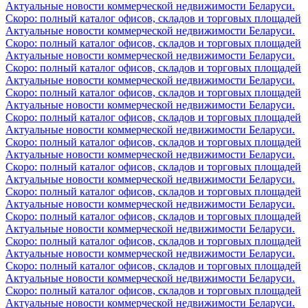
Актуальные новости коммерческой недвижимости Беларуси.
Скоро: полный каталог офисов, складов и торговых площадей
Актуальные новости коммерческой недвижимости Беларуси.
Скоро: полный каталог офисов, складов и торговых площадей
Актуальные новости коммерческой недвижимости Беларуси.
Скоро: полный каталог офисов, складов и торговых площадей
Актуальные новости коммерческой недвижимости Беларуси.
Скоро: полный каталог офисов, складов и торговых площадей
Актуальные новости коммерческой недвижимости Беларуси.
Скоро: полный каталог офисов, складов и торговых площадей
Актуальные новости коммерческой недвижимости Беларуси.
Скоро: полный каталог офисов, складов и торговых площадей
Актуальные новости коммерческой недвижимости Беларуси.
Скоро: полный каталог офисов, складов и торговых площадей
Актуальные новости коммерческой недвижимости Беларуси.
Скоро: полный каталог офисов, складов и торговых площадей
Актуальные новости коммерческой недвижимости Беларуси.
Скоро: полный каталог офисов, складов и торговых площадей
Актуальные новости коммерческой недвижимости Беларуси.
Скоро: полный каталог офисов, складов и торговых площадей
Актуальные новости коммерческой недвижимости Беларуси.
Скоро: полный каталог офисов, складов и торговых площадей
Актуальные новости коммерческой недвижимости Беларуси.
Скоро: полный каталог офисов, складов и торговых площадей
Актуальные новости коммерческой недвижимости Беларуси.