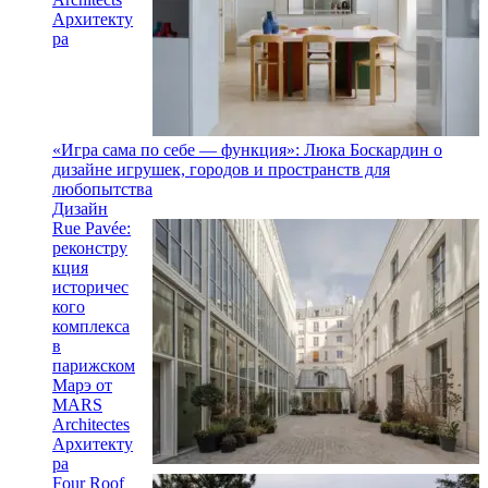
Архитекту
ра
«Игра сама по себе — функция»: Люка Боскардин о
дизайне игрушек, городов и пространств для
любопытства
Дизайн
Rue Pavée:
реконстру
кция
историчес
кого
комплекса
в
парижском
Марэ от
MARS
Architectes
Архитекту
ра
Four Roof