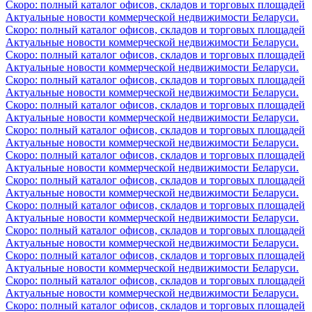
Скоро: полный каталог офисов, складов и торговых площадей
Актуальные новости коммерческой недвижимости Беларуси.
Скоро: полный каталог офисов, складов и торговых площадей
Актуальные новости коммерческой недвижимости Беларуси.
Скоро: полный каталог офисов, складов и торговых площадей
Актуальные новости коммерческой недвижимости Беларуси.
Скоро: полный каталог офисов, складов и торговых площадей
Актуальные новости коммерческой недвижимости Беларуси.
Скоро: полный каталог офисов, складов и торговых площадей
Актуальные новости коммерческой недвижимости Беларуси.
Скоро: полный каталог офисов, складов и торговых площадей
Актуальные новости коммерческой недвижимости Беларуси.
Скоро: полный каталог офисов, складов и торговых площадей
Актуальные новости коммерческой недвижимости Беларуси.
Скоро: полный каталог офисов, складов и торговых площадей
Актуальные новости коммерческой недвижимости Беларуси.
Скоро: полный каталог офисов, складов и торговых площадей
Актуальные новости коммерческой недвижимости Беларуси.
Скоро: полный каталог офисов, складов и торговых площадей
Актуальные новости коммерческой недвижимости Беларуси.
Скоро: полный каталог офисов, складов и торговых площадей
Актуальные новости коммерческой недвижимости Беларуси.
Скоро: полный каталог офисов, складов и торговых площадей
Актуальные новости коммерческой недвижимости Беларуси.
Скоро: полный каталог офисов, складов и торговых площадей