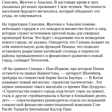
Сюнсянь, Жунчэн и Аньсинь. В настоящее время в трех
указанных регионах проживает 1 млн человек. Численность
населения будущего мегаполиса, который объединит эти
уезды, не озвучивается.
На территории Сюнсяня, Жунчэна и Аньсиня помимо
небольших городов и сел находится множество болот и озер,
которые служат источником пресной воды для северных
провинций Китая. Что будет с водоемами после возведения
нового города, не указано. Ожидается, что Сюнань возьмет на
себя значительную долю функций Пекина, что позволит
остановить разрастание китайской столицы и перенести
районы промышленного и финансового развития в новый
город, сообщает Newsweek.
«Я бы сравнил Сюнань с Нью-Йорком, при котором Пекин
останется на правах Вашингтона, — цитирует Bloomberg
трейдера на гонконгской бирже Билла Боулера. — В Китае
называют новый мегаполис «проектом тысячелетия». Это
первое начинание такого масштаба со времен Мао Цзэдуна».
«Строительство нового города подстегнет спрос на цемент,
сталь и другие стройматериалы в Китае в ближайшие десять
лет», — спрогнозировал руководитель отдела исследований
гонконгской финансово-инвестиционной компании Core
Pacific Yamaichi International Кастор Панг.