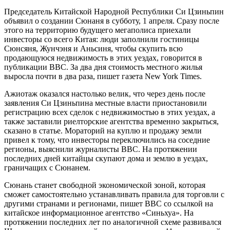
Председатель Китайской Народной Республики Си Цзиньпин
объявил о создании Сюнаня в субботу, 1 апреля. Сразу после
этого на территорию будущего мегаполиса приехали
инвесторы со всего Китая: люди заполнили гостиницы
Сюнсяня, Жунчэня и Аньсиня, чтобы скупить всю
продающуюся недвижимость в этих уездах, говорится в
публикации ВВС. За два дня стоимость местного жилья
выросла почти в два раза, пишет газета New York Times.
Ажиотаж оказался настолько велик, что через день после
заявления Си Цзиньпина местные власти приостановили
регистрацию всех сделок с недвижимостью в этих уездах, а
также заставили риелторские агентства временно закрыться,
сказано в статье. Мораторий на куплю и продажу земли
привел к тому, что инвесторы переключились на соседние
регионы, выяснили журналисты BBC. На протяжении
последних дней китайцы скупают дома и землю в уездах,
граничащих с Сюнанем.
Сюнань станет свободной экономической зоной, которая
сможет самостоятельно устанавливать правила для торговли с
другими странами и регионами, пишет BBC со ссылкой на
китайское информационное агентство «Синьхуа». На
протяжении последних лет по аналогичной схеме развивался