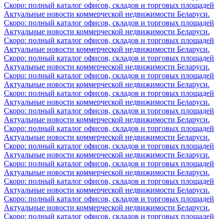
Скоро: полный каталог офисов, складов и торговых площадей
Актуальные новости коммерческой недвижимости Беларуси.
Скоро: полный каталог офисов, складов и торговых площадей
Актуальные новости коммерческой недвижимости Беларуси.
Скоро: полный каталог офисов, складов и торговых площадей
Актуальные новости коммерческой недвижимости Беларуси.
Скоро: полный каталог офисов, складов и торговых площадей
Актуальные новости коммерческой недвижимости Беларуси.
Скоро: полный каталог офисов, складов и торговых площадей
Актуальные новости коммерческой недвижимости Беларуси.
Скоро: полный каталог офисов, складов и торговых площадей
Актуальные новости коммерческой недвижимости Беларуси.
Скоро: полный каталог офисов, складов и торговых площадей
Актуальные новости коммерческой недвижимости Беларуси.
Скоро: полный каталог офисов, складов и торговых площадей
Актуальные новости коммерческой недвижимости Беларуси.
Скоро: полный каталог офисов, складов и торговых площадей
Актуальные новости коммерческой недвижимости Беларуси.
Скоро: полный каталог офисов, складов и торговых площадей
Актуальные новости коммерческой недвижимости Беларуси.
Скоро: полный каталог офисов, складов и торговых площадей
Актуальные новости коммерческой недвижимости Беларуси.
Скоро: полный каталог офисов, складов и торговых площадей
Актуальные новости коммерческой недвижимости Беларуси.
Скоро: полный каталог офисов, складов и торговых площадей