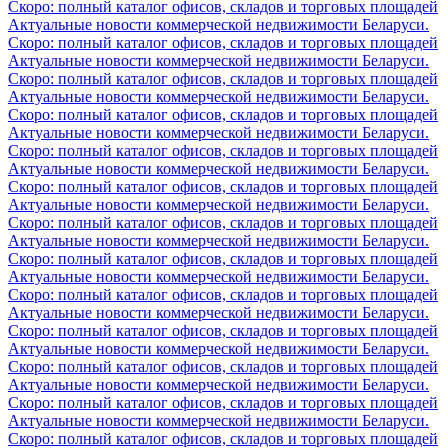
Скоро: полный каталог офисов, складов и торговых площадей
Актуальные новости коммерческой недвижимости Беларуси.
Скоро: полный каталог офисов, складов и торговых площадей
Актуальные новости коммерческой недвижимости Беларуси.
Скоро: полный каталог офисов, складов и торговых площадей
Актуальные новости коммерческой недвижимости Беларуси.
Скоро: полный каталог офисов, складов и торговых площадей
Актуальные новости коммерческой недвижимости Беларуси.
Скоро: полный каталог офисов, складов и торговых площадей
Актуальные новости коммерческой недвижимости Беларуси.
Скоро: полный каталог офисов, складов и торговых площадей
Актуальные новости коммерческой недвижимости Беларуси.
Скоро: полный каталог офисов, складов и торговых площадей
Актуальные новости коммерческой недвижимости Беларуси.
Скоро: полный каталог офисов, складов и торговых площадей
Актуальные новости коммерческой недвижимости Беларуси.
Скоро: полный каталог офисов, складов и торговых площадей
Актуальные новости коммерческой недвижимости Беларуси.
Скоро: полный каталог офисов, складов и торговых площадей
Актуальные новости коммерческой недвижимости Беларуси.
Скоро: полный каталог офисов, складов и торговых площадей
Актуальные новости коммерческой недвижимости Беларуси.
Скоро: полный каталог офисов, складов и торговых площадей
Актуальные новости коммерческой недвижимости Беларуси.
Скоро: полный каталог офисов, складов и торговых площадей