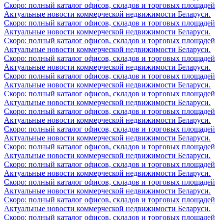
Скоро: полный каталог офисов, складов и торговых площадей
Актуальные новости коммерческой недвижимости Беларуси.
Скоро: полный каталог офисов, складов и торговых площадей
Актуальные новости коммерческой недвижимости Беларуси.
Скоро: полный каталог офисов, складов и торговых площадей
Актуальные новости коммерческой недвижимости Беларуси.
Скоро: полный каталог офисов, складов и торговых площадей
Актуальные новости коммерческой недвижимости Беларуси.
Скоро: полный каталог офисов, складов и торговых площадей
Актуальные новости коммерческой недвижимости Беларуси.
Скоро: полный каталог офисов, складов и торговых площадей
Актуальные новости коммерческой недвижимости Беларуси.
Скоро: полный каталог офисов, складов и торговых площадей
Актуальные новости коммерческой недвижимости Беларуси.
Скоро: полный каталог офисов, складов и торговых площадей
Актуальные новости коммерческой недвижимости Беларуси.
Скоро: полный каталог офисов, складов и торговых площадей
Актуальные новости коммерческой недвижимости Беларуси.
Скоро: полный каталог офисов, складов и торговых площадей
Актуальные новости коммерческой недвижимости Беларуси.
Скоро: полный каталог офисов, складов и торговых площадей
Актуальные новости коммерческой недвижимости Беларуси.
Скоро: полный каталог офисов, складов и торговых площадей
Актуальные новости коммерческой недвижимости Беларуси.
Скоро: полный каталог офисов, складов и торговых площадей