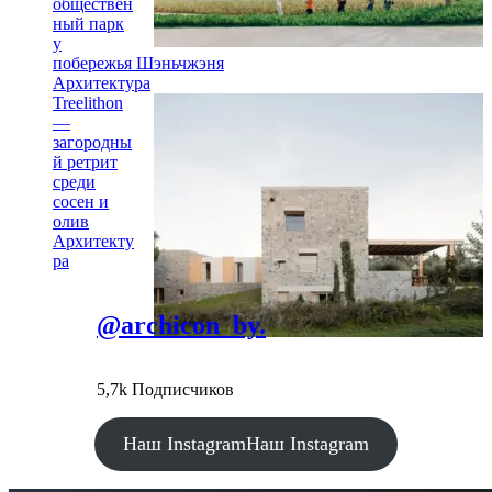
обществен
ный парк
у
побережья Шэньчжэня
Архитектура
Treelithon
—
загородны
й ретрит
среди
сосен и
олив
Архитекту
ра
@archicon_by.
5,7k Подписчиков
Наш Instagram
Наш Instagram