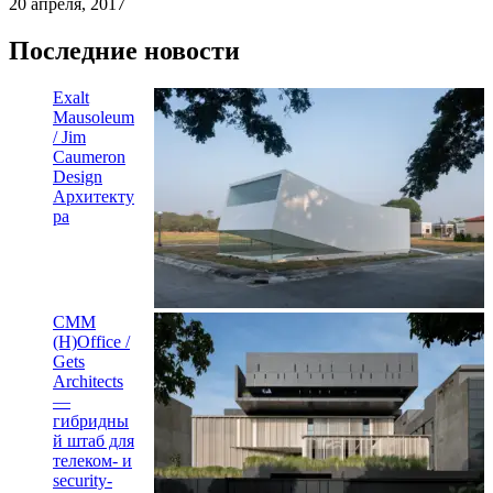
20 апреля, 2017
Последние новости
Exalt
Mausoleum
/ Jim
Caumeron
Design
Архитекту
ра
CMM
(H)Office /
Gets
Architects
—
гибридны
й штаб для
телеком- и
security-