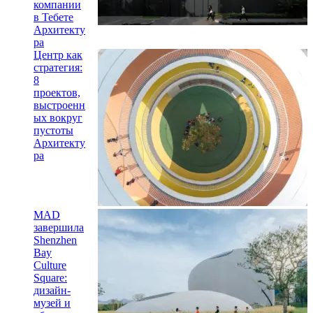
компании
в Тебете
Архитекту
ра
Центр как
стратегия:
8
проектов,
выстроенн
ых вокруг
пустоты
Архитекту
ра
MAD
завершила
Shenzhen
Bay
Culture
Square:
дизайн-
музей и