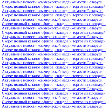
Актуальные новости коммерческой недвижимости Беларуси.
Скоро: полный каталог офисов, складов и торговых площадей
Актуальные новости коммерческой недвижимости Беларуси.
Скоро: полный каталог офисов, складов и торговых площадей
Актуальные новости коммерческой недвижимости Беларуси.
Скоро: полный каталог офисов, складов и торговых площадей
Актуальные новости коммерческой недвижимости Беларуси.
Скоро: полный каталог офисов, складов и торговых площадей
Актуальные новости коммерческой недвижимости Беларуси.
Скоро: полный каталог офисов, складов и торговых площадей
Актуальные новости коммерческой недвижимости Беларуси.
Скоро: полный каталог офисов, складов и торговых площадей
Актуальные новости коммерческой недвижимости Беларуси.
Скоро: полный каталог офисов, складов и торговых площадей
Актуальные новости коммерческой недвижимости Беларуси.
Скоро: полный каталог офисов, складов и торговых площадей
Актуальные новости коммерческой недвижимости Беларуси.
Скоро: полный каталог офисов, складов и торговых площадей
Актуальные новости коммерческой недвижимости Беларуси.
Скоро: полный каталог офисов, складов и торговых площадей
Актуальные новости коммерческой недвижимости Беларуси.
Скоро: полный каталог офисов, складов и торговых площадей
Актуальные новости коммерческой недвижимости Беларуси.
Скоро: полный каталог офисов, складов и торговых площадей
Актуальные новости коммерческой недвижимости Беларуси.