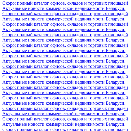
Скоро: полный каталог офисов, складов и торговых площадей
Актуальные новости коммерческой недвижимости Беларуси.
Скоро: полный каталог офисов, складов и торговых площадей
Актуальные новости коммерческой недвижимости Беларуси.
Скоро: полный каталог офисов, складов и торговых площадей
Актуальные новости коммерческой недвижимости Беларуси.
Скоро: полный каталог офисов, складов и торговых площадей
Актуальные новости коммерческой недвижимости Беларуси.
Скоро: полный каталог офисов, складов и торговых площадей
Актуальные новости коммерческой недвижимости Беларуси.
Скоро: полный каталог офисов, складов и торговых площадей
Актуальные новости коммерческой недвижимости Беларуси.
Скоро: полный каталог офисов, складов и торговых площадей
Актуальные новости коммерческой недвижимости Беларуси.
Скоро: полный каталог офисов, складов и торговых площадей
Актуальные новости коммерческой недвижимости Беларуси.
Скоро: полный каталог офисов, складов и торговых площадей
Актуальные новости коммерческой недвижимости Беларуси.
Скоро: полный каталог офисов, складов и торговых площадей
Актуальные новости коммерческой недвижимости Беларуси.
Скоро: полный каталог офисов, складов и торговых площадей
Актуальные новости коммерческой недвижимости Беларуси.
Скоро: полный каталог офисов, складов и торговых площадей
Актуальные новости коммерческой недвижимости Беларуси.
Скоро: полный каталог офисов, складов и торговых площадей