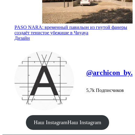
PASO NARA: временный павильон из гнутой фанеры
создаёт тенистое убежище в Чиуауа
Дизайн
@archicon_by.
5,7k Подписчиков
Наш Instagram
Наш Instagram