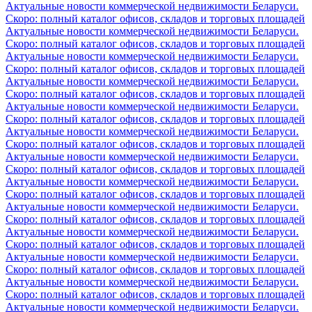
Актуальные новости коммерческой недвижимости Беларуси.
Скоро: полный каталог офисов, складов и торговых площадей
Актуальные новости коммерческой недвижимости Беларуси.
Скоро: полный каталог офисов, складов и торговых площадей
Актуальные новости коммерческой недвижимости Беларуси.
Скоро: полный каталог офисов, складов и торговых площадей
Актуальные новости коммерческой недвижимости Беларуси.
Скоро: полный каталог офисов, складов и торговых площадей
Актуальные новости коммерческой недвижимости Беларуси.
Скоро: полный каталог офисов, складов и торговых площадей
Актуальные новости коммерческой недвижимости Беларуси.
Скоро: полный каталог офисов, складов и торговых площадей
Актуальные новости коммерческой недвижимости Беларуси.
Скоро: полный каталог офисов, складов и торговых площадей
Актуальные новости коммерческой недвижимости Беларуси.
Скоро: полный каталог офисов, складов и торговых площадей
Актуальные новости коммерческой недвижимости Беларуси.
Скоро: полный каталог офисов, складов и торговых площадей
Актуальные новости коммерческой недвижимости Беларуси.
Скоро: полный каталог офисов, складов и торговых площадей
Актуальные новости коммерческой недвижимости Беларуси.
Скоро: полный каталог офисов, складов и торговых площадей
Актуальные новости коммерческой недвижимости Беларуси.
Скоро: полный каталог офисов, складов и торговых площадей
Актуальные новости коммерческой недвижимости Беларуси.