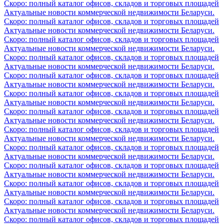
Скоро: полный каталог офисов, складов и торговых площадей
Актуальные новости коммерческой недвижимости Беларуси.
Скоро: полный каталог офисов, складов и торговых площадей
Актуальные новости коммерческой недвижимости Беларуси.
Скоро: полный каталог офисов, складов и торговых площадей
Актуальные новости коммерческой недвижимости Беларуси.
Скоро: полный каталог офисов, складов и торговых площадей
Актуальные новости коммерческой недвижимости Беларуси.
Скоро: полный каталог офисов, складов и торговых площадей
Актуальные новости коммерческой недвижимости Беларуси.
Скоро: полный каталог офисов, складов и торговых площадей
Актуальные новости коммерческой недвижимости Беларуси.
Скоро: полный каталог офисов, складов и торговых площадей
Актуальные новости коммерческой недвижимости Беларуси.
Скоро: полный каталог офисов, складов и торговых площадей
Актуальные новости коммерческой недвижимости Беларуси.
Скоро: полный каталог офисов, складов и торговых площадей
Актуальные новости коммерческой недвижимости Беларуси.
Скоро: полный каталог офисов, складов и торговых площадей
Актуальные новости коммерческой недвижимости Беларуси.
Скоро: полный каталог офисов, складов и торговых площадей
Актуальные новости коммерческой недвижимости Беларуси.
Скоро: полный каталог офисов, складов и торговых площадей
Актуальные новости коммерческой недвижимости Беларуси.
Скоро: полный каталог офисов, складов и торговых площадей