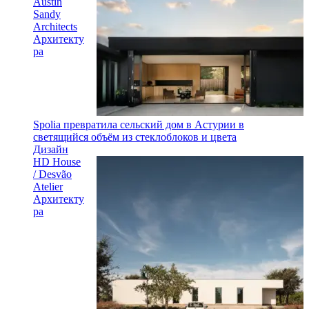
Austin
Sandy
Architects
Архитекту
ра
Spolia превратила сельский дом в Астурии в
светящийся объём из стеклоблоков и цвета
Дизайн
HD House
/ Desvão
Atelier
Архитекту
ра