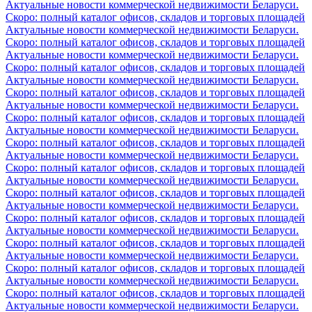
Актуальные новости коммерческой недвижимости Беларуси.
Скоро: полный каталог офисов, складов и торговых площадей
Актуальные новости коммерческой недвижимости Беларуси.
Скоро: полный каталог офисов, складов и торговых площадей
Актуальные новости коммерческой недвижимости Беларуси.
Скоро: полный каталог офисов, складов и торговых площадей
Актуальные новости коммерческой недвижимости Беларуси.
Скоро: полный каталог офисов, складов и торговых площадей
Актуальные новости коммерческой недвижимости Беларуси.
Скоро: полный каталог офисов, складов и торговых площадей
Актуальные новости коммерческой недвижимости Беларуси.
Скоро: полный каталог офисов, складов и торговых площадей
Актуальные новости коммерческой недвижимости Беларуси.
Скоро: полный каталог офисов, складов и торговых площадей
Актуальные новости коммерческой недвижимости Беларуси.
Скоро: полный каталог офисов, складов и торговых площадей
Актуальные новости коммерческой недвижимости Беларуси.
Скоро: полный каталог офисов, складов и торговых площадей
Актуальные новости коммерческой недвижимости Беларуси.
Скоро: полный каталог офисов, складов и торговых площадей
Актуальные новости коммерческой недвижимости Беларуси.
Скоро: полный каталог офисов, складов и торговых площадей
Актуальные новости коммерческой недвижимости Беларуси.
Скоро: полный каталог офисов, складов и торговых площадей
Актуальные новости коммерческой недвижимости Беларуси.