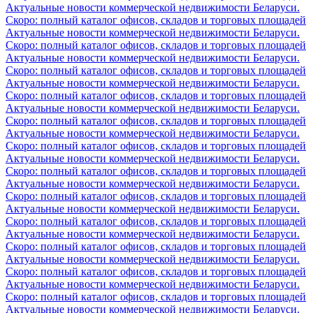
Актуальные новости коммерческой недвижимости Беларуси.
Скоро: полный каталог офисов, складов и торговых площадей
Актуальные новости коммерческой недвижимости Беларуси.
Скоро: полный каталог офисов, складов и торговых площадей
Актуальные новости коммерческой недвижимости Беларуси.
Скоро: полный каталог офисов, складов и торговых площадей
Актуальные новости коммерческой недвижимости Беларуси.
Скоро: полный каталог офисов, складов и торговых площадей
Актуальные новости коммерческой недвижимости Беларуси.
Скоро: полный каталог офисов, складов и торговых площадей
Актуальные новости коммерческой недвижимости Беларуси.
Скоро: полный каталог офисов, складов и торговых площадей
Актуальные новости коммерческой недвижимости Беларуси.
Скоро: полный каталог офисов, складов и торговых площадей
Актуальные новости коммерческой недвижимости Беларуси.
Скоро: полный каталог офисов, складов и торговых площадей
Актуальные новости коммерческой недвижимости Беларуси.
Скоро: полный каталог офисов, складов и торговых площадей
Актуальные новости коммерческой недвижимости Беларуси.
Скоро: полный каталог офисов, складов и торговых площадей
Актуальные новости коммерческой недвижимости Беларуси.
Скоро: полный каталог офисов, складов и торговых площадей
Актуальные новости коммерческой недвижимости Беларуси.
Скоро: полный каталог офисов, складов и торговых площадей
Актуальные новости коммерческой недвижимости Беларуси.