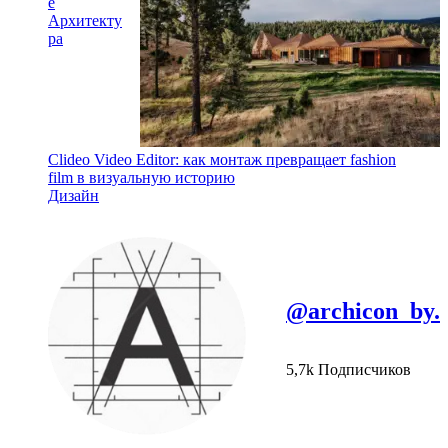
e
Архитекту
ра
Clideo Video Editor: как монтаж превращает fashion
film в визуальную историю
Дизайн
@archicon_by.
5,7k Подписчиков