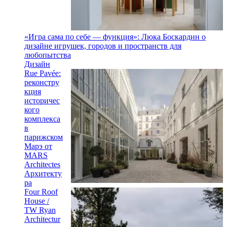
«Игра сама по себе — функция»: Люка Боскардин о
дизайне игрушек, городов и пространств для
любопытства
Дизайн
Rue Pavée:
реконстру
кция
историчес
кого
комплекса
в
парижском
Марэ от
MARS
Architectes
Архитекту
ра
Four Roof
House /
TW Ryan
Architectur