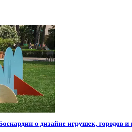
Боскардин о дизайне игрушек, городов и