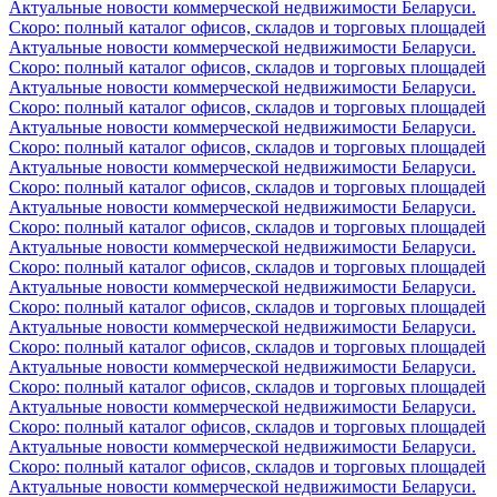
Актуальные новости коммерческой недвижимости Беларуси.
Скоро: полный каталог офисов, складов и торговых площадей
Актуальные новости коммерческой недвижимости Беларуси.
Скоро: полный каталог офисов, складов и торговых площадей
Актуальные новости коммерческой недвижимости Беларуси.
Скоро: полный каталог офисов, складов и торговых площадей
Актуальные новости коммерческой недвижимости Беларуси.
Скоро: полный каталог офисов, складов и торговых площадей
Актуальные новости коммерческой недвижимости Беларуси.
Скоро: полный каталог офисов, складов и торговых площадей
Актуальные новости коммерческой недвижимости Беларуси.
Скоро: полный каталог офисов, складов и торговых площадей
Актуальные новости коммерческой недвижимости Беларуси.
Скоро: полный каталог офисов, складов и торговых площадей
Актуальные новости коммерческой недвижимости Беларуси.
Скоро: полный каталог офисов, складов и торговых площадей
Актуальные новости коммерческой недвижимости Беларуси.
Скоро: полный каталог офисов, складов и торговых площадей
Актуальные новости коммерческой недвижимости Беларуси.
Скоро: полный каталог офисов, складов и торговых площадей
Актуальные новости коммерческой недвижимости Беларуси.
Скоро: полный каталог офисов, складов и торговых площадей
Актуальные новости коммерческой недвижимости Беларуси.
Скоро: полный каталог офисов, складов и торговых площадей
Актуальные новости коммерческой недвижимости Беларуси.