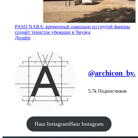
PASO NARA: временный павильон из гнутой фанеры
создаёт тенистое убежище в Чиуауа
Дизайн
@archicon_by.
5,7k Подписчиков
Наш Instagram
Наш Instagram