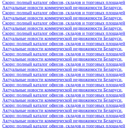
Скоро: полный каталог офисов, складов и торговых площадей
Актуальные новости коммерческой недвижимости Беларуси.
Скоро: полный каталог офисов, складов и торговых площадей
Актуальные новости коммерческой недвижимости Беларуси.
Скоро: полный каталог офисов, складов и торговых площадей
Актуальные новости коммерческой недвижимости Беларуси.
Скоро: полный каталог офисов, складов и торговых площадей
Актуальные новости коммерческой недвижимости Беларуси.
Скоро: полный каталог офисов, складов и торговых площадей
Актуальные новости коммерческой недвижимости Беларуси.
Скоро: полный каталог офисов, складов и торговых площадей
Актуальные новости коммерческой недвижимости Беларуси.
Скоро: полный каталог офисов, складов и торговых площадей
Актуальные новости коммерческой недвижимости Беларуси.
Скоро: полный каталог офисов, складов и торговых площадей
Актуальные новости коммерческой недвижимости Беларуси.
Скоро: полный каталог офисов, складов и торговых площадей
Актуальные новости коммерческой недвижимости Беларуси.
Скоро: полный каталог офисов, складов и торговых площадей
Актуальные новости коммерческой недвижимости Беларуси.
Скоро: полный каталог офисов, складов и торговых площадей
Актуальные новости коммерческой недвижимости Беларуси.
Скоро: полный каталог офисов, складов и торговых площадей
Актуальные новости коммерческой недвижимости Беларуси.
Скоро: полный каталог офисов, складов и торговых площадей