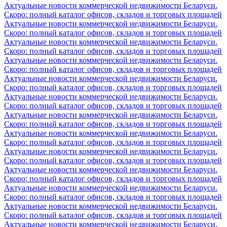
Актуальные новости коммерческой недвижимости Беларуси.
Скоро: полный каталог офисов, складов и торговых площадей
Актуальные новости коммерческой недвижимости Беларуси.
Скоро: полный каталог офисов, складов и торговых площадей
Актуальные новости коммерческой недвижимости Беларуси.
Скоро: полный каталог офисов, складов и торговых площадей
Актуальные новости коммерческой недвижимости Беларуси.
Скоро: полный каталог офисов, складов и торговых площадей
Актуальные новости коммерческой недвижимости Беларуси.
Скоро: полный каталог офисов, складов и торговых площадей
Актуальные новости коммерческой недвижимости Беларуси.
Скоро: полный каталог офисов, складов и торговых площадей
Актуальные новости коммерческой недвижимости Беларуси.
Скоро: полный каталог офисов, складов и торговых площадей
Актуальные новости коммерческой недвижимости Беларуси.
Скоро: полный каталог офисов, складов и торговых площадей
Актуальные новости коммерческой недвижимости Беларуси.
Скоро: полный каталог офисов, складов и торговых площадей
Актуальные новости коммерческой недвижимости Беларуси.
Скоро: полный каталог офисов, складов и торговых площадей
Актуальные новости коммерческой недвижимости Беларуси.
Скоро: полный каталог офисов, складов и торговых площадей
Актуальные новости коммерческой недвижимости Беларуси.
Скоро: полный каталог офисов, складов и торговых площадей
Актуальные новости коммерческой недвижимости Беларуси.