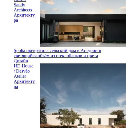
Sandy
Architects
Архитекту
ра
Spolia превратила сельский дом в Астурии в
светящийся объём из стеклоблоков и цвета
Дизайн
HD House
/ Desvão
Atelier
Архитекту
ра